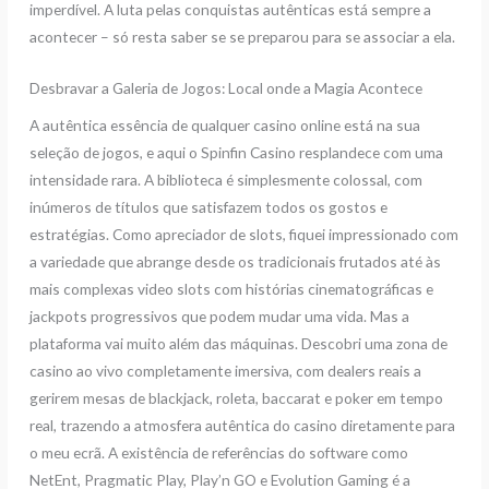
imperdível. A luta pelas conquistas autênticas está sempre a
acontecer – só resta saber se se preparou para se associar a ela.
Desbravar a Galeria de Jogos: Local onde a Magia Acontece
A autêntica essência de qualquer casino online está na sua
seleção de jogos, e aqui o Spinfin Casino resplandece com uma
intensidade rara. A biblioteca é simplesmente colossal, com
inúmeros de títulos que satisfazem todos os gostos e
estratégias. Como apreciador de slots, fiquei impressionado com
a variedade que abrange desde os tradicionais frutados até às
mais complexas video slots com histórias cinematográficas e
jackpots progressivos que podem mudar uma vida. Mas a
plataforma vai muito além das máquinas. Descobri uma zona de
casino ao vivo completamente imersiva, com dealers reais a
gerirem mesas de blackjack, roleta, baccarat e poker em tempo
real, trazendo a atmosfera autêntica do casino diretamente para
o meu ecrã. A existência de referências do software como
NetEnt, Pragmatic Play, Play’n GO e Evolution Gaming é a