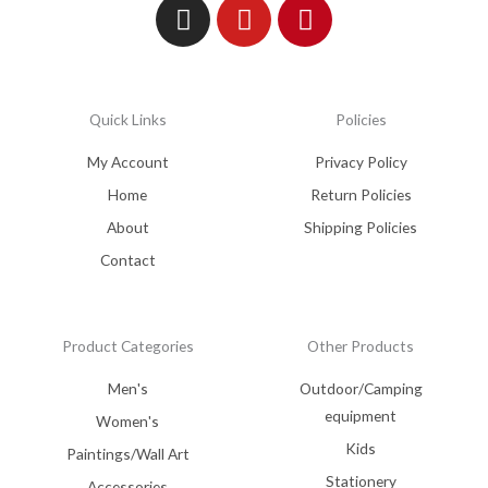
Quick Links
Policies
My Account
Privacy Policy
Home
Return Policies
About
Shipping Policies
Contact
Product Categories
Other Products
Men's
Outdoor/Camping
equipment
Women's
Kids
Paintings/Wall Art
Stationery
Accessories