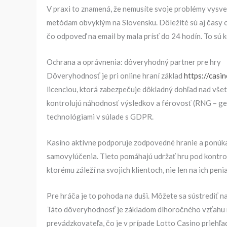
V praxi to znamená, že nemusíte svoje problémy vysve
metódam obvyklým na Slovensku. Dôležité sú aj časy od
čo odpoveď na email by mala prísť do 24 hodín. To sú k
Ochrana a oprávnenia: dôveryhodný partner pre hry
Dôveryhodnosť je pri online hraní základ
https://casi
licenciou, ktorá zabezpečuje dôkladný dohľad nad všet
kontrolujú náhodnosť výsledkov a férovosť (RNG – ge
technológiami v súlade s GDPR.
Kasíno aktívne podporuje zodpovedné hranie a ponúka
samovylúčenia. Tieto pomáhajú udržať hru pod kontrolo
ktorému záleží na svojich klientoch, nie len na ich peni
Pre hráča je to pohoda na duši. Môžete sa sústrediť n
Táto dôveryhodnosť je základom dlhoročného vzťahu m
prevádzkovateľa, čo je v prípade Lotto Casino priehľa