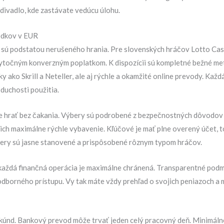
 divadlo, kde zastávate vedúcu úlohu.
iedkov v EUR
e sú podstatou nerušeného hrania. Pre slovenských hráčov Lotto Ca
bytočným konverzným poplatkom. K dispozícii sú kompletné bežné me
ako Skrill a Neteller, ale aj rýchle a okamžité online prevody. Každá
duchosti použitia.
e hrať bez čakania. Výbery sú podrobené z bezpečnostných dôvodov
ich maximálne rýchle vybavenie. Kľúčové je mať plne overený účet, t
výbery sú jasne stanovené a prispôsobené rôznym typom hráčov.
 každá finančná operácia je maximálne chránená. Transparentné pod
 odborného prístupu. Vy tak máte vždy prehľad o svojich peniazoch a
ekúnd. Bankový prevod môže trvať jeden celý pracovný deň. Minimáln