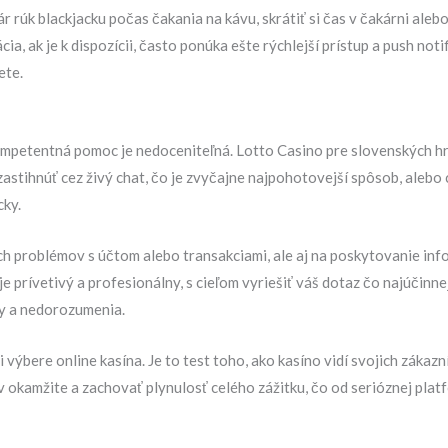
rúk blackjacku počas čakania na kávu, skrátiť si čas v čakárni alebo 
a, ak je k dispozícii, často ponúka ešte rýchlejší prístup a push notif
ete.
kompetentná pomoc je nedoceniteľná. Lotto Casino pre slovenských h
stihnúť cez živý chat, čo je zvyčajne najpohotovejší spôsob, alebo 
cky.
ch problémov s účtom alebo transakciami, ale aj na poskytovanie inf
je prívetivý a profesionálny, s cieľom vyriešiť váš dotaz čo najúčinnej
ry a nedorozumenia.
ýbere online kasína. Je to test toho, ako kasíno vidí svojich zákazn
 okamžite a zachovať plynulosť celého zážitku, čo od serióznej plat