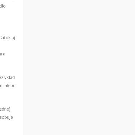
dlo
žitok aj
m a
ez vklad
ni alebo
bednej
ôsobuje