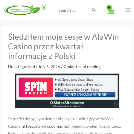
Skip
Search
to
for:
content
Śledziłem moje sesje w AlaWin
Casino przez kwartał –
informacje z Polski
Uncategorized
/
July 6, 2026
/
7 minutes of reading
Przez 90 dni spisywałem osobisty dziennik z gry w AlaWin
Casino
https://ala-wins.com/pl-pl/
. Rejestrowałem każdą rzecz:
każdą sekundę, każdy wydany grosz i swoje odczucia przy