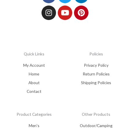
Quick Links
Policies
My Account
Privacy Policy
Home
Return Policies
About
Shipping Policies
Contact
Product Categories
Other Products
Men's
Outdoor/Camping