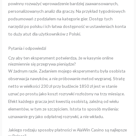
powinny rozważyć wprowadzenie bardziej zaawansowanych,
personalizowanych analiz dla graczy. Na przykład tygodniowych
podsumowań z podziałem na kategorie gier. Dostęp tych
narzędzi po polsku i ich łatwa dostępność w ustawieniach konta
to duży atut dla użytkowników z Polski.
Pytania i odpowiedzi
Czy aby ten eksperyment potwierdza, że w kasynie online
niezmiennie się przegrywa pieniądze?
W żadnym razie. Zadaniem mojego eksperymentu była osobista
obserwacja nawyków, a nie próbowanie metod wygranej. Stratę
netto w wielkości 230 zł przy budżecie 1850 zł jest w stanie
uznać po prostu jako koszt rozrywki rozłożony na trzy miesiące.
Efekt każdego gracza jest kwestią osobistą, zależną od wielu
elementów, w tym ze szczęściem. Istota to sposób myślenia:
uznawanie gry jako odpłatnej rozrywki, a nie wkładu.
Jakiego rodzaju sposoby płatności w AlaWin Casino są najlepsze
w Polsce?