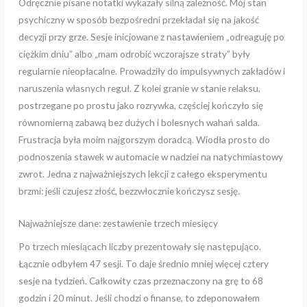
Odręcznie pisane notatki wykazały silną zależność. Mój stan
psychiczny w sposób bezpośredni przekładał się na jakość
decyzji przy grze. Sesje inicjowane z nastawieniem „odreaguję po
ciężkim dniu” albo „mam odrobić wczorajsze straty” były
regularnie nieopłacalne. Prowadziły do impulsywnych zakładów i
naruszenia własnych reguł. Z kolei granie w stanie relaksu,
postrzegane po prostu jako rozrywka, częściej kończyło się
równomierną zabawą bez dużych i bolesnych wahań salda.
Frustracja była moim najgorszym doradcą. Wiodła prosto do
podnoszenia stawek w automacie w nadziei na natychmiastowy
zwrot. Jedna z najważniejszych lekcji z całego eksperymentu
brzmi: jeśli czujesz złość, bezzwłocznie kończysz sesję.
Najważniejsze dane: zestawienie trzech miesięcy
Po trzech miesiącach liczby prezentowały się następująco.
Łącznie odbyłem 47 sesji. To daje średnio mniej więcej cztery
sesje na tydzień. Całkowity czas przeznaczony na grę to 68
godzin i 20 minut. Jeśli chodzi o finanse, to zdeponowałem