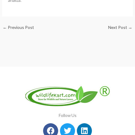
analiza.
←
Previous Post
Next Post
→
Follow Us
Facebook
Instagram
Twitter
Youtube
Linkedin
Pinterest