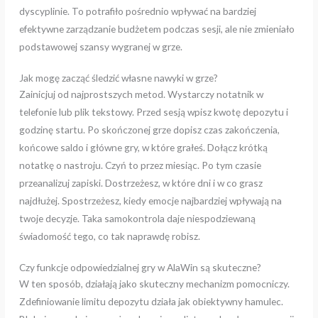
dyscyplinie. To potrafiło pośrednio wpływać na bardziej
efektywne zarządzanie budżetem podczas sesji, ale nie zmieniało
podstawowej szansy wygranej w grze.
Jak mogę zacząć śledzić własne nawyki w grze?
Zainicjuj od najprostszych metod. Wystarczy notatnik w
telefonie lub plik tekstowy. Przed sesją wpisz kwotę depozytu i
godzinę startu. Po skończonej grze dopisz czas zakończenia,
końcowe saldo i główne gry, w które grałeś. Dołącz krótką
notatkę o nastroju. Czyń to przez miesiąc. Po tym czasie
przeanalizuj zapiski. Dostrzeżesz, w które dni i w co grasz
najdłużej. Spostrzeżesz, kiedy emocje najbardziej wpływają na
twoje decyzje. Taka samokontrola daje niespodziewaną
świadomość tego, co tak naprawdę robisz.
Czy funkcje odpowiedzialnej gry w AlaWin są skuteczne?
W ten sposób, działają jako skuteczny mechanizm pomocniczy.
Zdefiniowanie limitu depozytu działa jak obiektywny hamulec.