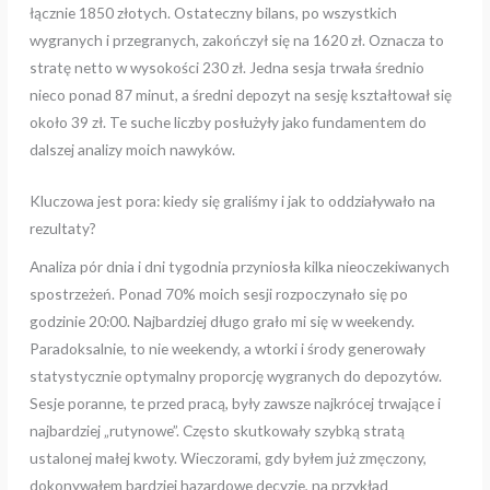
łącznie 1850 złotych. Ostateczny bilans, po wszystkich
wygranych i przegranych, zakończył się na 1620 zł. Oznacza to
stratę netto w wysokości 230 zł. Jedna sesja trwała średnio
nieco ponad 87 minut, a średni depozyt na sesję kształtował się
około 39 zł. Te suche liczby posłużyły jako fundamentem do
dalszej analizy moich nawyków.
Kluczowa jest pora: kiedy się graliśmy i jak to oddziaływało na
rezultaty?
Analiza pór dnia i dni tygodnia przyniosła kilka nieoczekiwanych
spostrzeżeń. Ponad 70% moich sesji rozpoczynało się po
godzinie 20:00. Najbardziej długo grało mi się w weekendy.
Paradoksalnie, to nie weekendy, a wtorki i środy generowały
statystycznie optymalny proporcję wygranych do depozytów.
Sesje poranne, te przed pracą, były zawsze najkrócej trwające i
najbardziej „rutynowe”. Często skutkowały szybką stratą
ustalonej małej kwoty. Wieczorami, gdy byłem już zmęczony,
dokonywałem bardziej hazardowe decyzje, na przykład