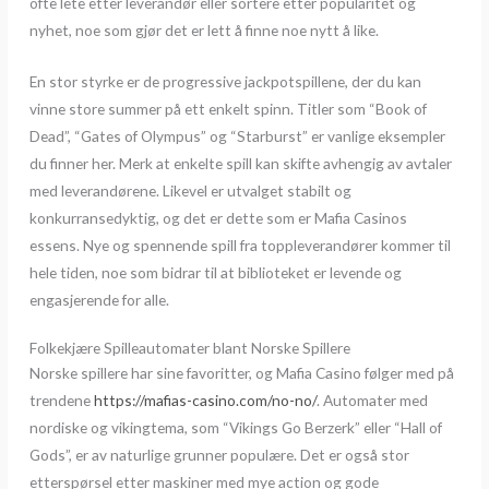
ofte lete etter leverandør eller sortere etter popularitet og
nyhet, noe som gjør det er lett å finne noe nytt å like.
En stor styrke er de progressive jackpotspillene, der du kan
vinne store summer på ett enkelt spinn. Titler som “Book of
Dead”, “Gates of Olympus” og “Starburst” er vanlige eksempler
du finner her. Merk at enkelte spill kan skifte avhengig av avtaler
med leverandørene. Likevel er utvalget stabilt og
konkurransedyktig, og det er dette som er Mafia Casinos
essens. Nye og spennende spill fra toppleverandører kommer til
hele tiden, noe som bidrar til at biblioteket er levende og
engasjerende for alle.
Folkekjære Spilleautomater blant Norske Spillere
Norske spillere har sine favoritter, og Mafia Casino følger med på
trendene
https://mafias-casino.com/no-no/
. Automater med
nordiske og vikingtema, som “Vikings Go Berzerk” eller “Hall of
Gods”, er av naturlige grunner populære. Det er også stor
etterspørsel etter maskiner med mye action og gode