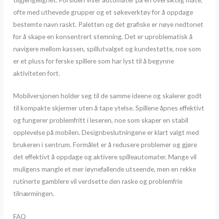
ofte med uthevede grupper og et søkeverktøy for å oppdage
bestemte navn raskt. Paletten og det grafiske er nøye nedtonet
for å skape en konsentrert stemning. Det er uproblematisk å
navigere mellom kassen, spillutvalget og kundestøtte, noe som
er et pluss for ferske spillere som har lyst til å begynne
aktiviteten fort.
Mobilversjonen holder seg til de samme ideene og skalerer godt
til kompakte skjermer uten å tape ytelse. Spillene åpnes effektivt
og fungerer problemfritt i leseren, noe som skaper en stabil
opplevelse på mobilen. Designbeslutningene er klart valgt med
brukeren i sentrum. Formålet er å redusere problemer og gjøre
det effektivt å oppdage og aktivere spilleautomater. Mange vil
muligens mangle et mer iøynefallende utseende, men en rekke
rutinerte gamblere vil verdsette den raske og problemfrie
tilnærmingen.
FAQ