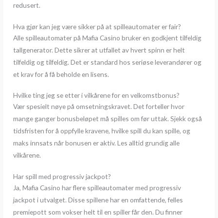
redusert.
Hva gjør kan jeg være sikker på at spilleautomater er fair?
Alle spilleautomater på Mafia Casino bruker en godkjent tilfeldig
tallgenerator. Dette sikrer at utfallet av hvert spinn er helt
tilfeldig og tilfeldig. Det er standard hos seriøse leverandører og
et krav for å få beholde en lisens.
Hvilke ting jeg se etter i vilkårene for en velkomstbonus?
Vær spesielt nøye på omsetningskravet. Det forteller hvor
mange ganger bonusbeløpet må spilles om før uttak. Sjekk også
tidsfristen for å oppfylle kravene, hvilke spill du kan spille, og
maks innsats når bonusen er aktiv. Les alltid grundig alle
vilkårene.
Har spill med progressiv jackpot?
Ja, Mafia Casino har flere spilleautomater med progressiv
jackpot i utvalget. Disse spillene har en omfattende, felles
premiepott som vokser helt til en spiller får den. Du finner