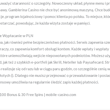
uważyć staranność o szczegóły. Nowoczesny układ, płynne menu i p
zabawy. Gamblerina Casino nie chce być anonimową maszyną. Chce bu
e, program lojalnościowy i pomoc klienta po polsku. To miejsce, któ
ostarczać, powodując, że każda wizyta zostaje w pamięci.
we Wypłacanie w PLN
a, jak również pełne bezpieczeństwo płatności. Serwis zapewnia sze
aczy, co zapewnia komfort obsługi kontem. Każde wpłaty i wypłaty
które uniemożliwiają wejście niepowołanych podmiotów. Możesz uż
ak też z szybkich e-portfeli jak Skrill, Neteller lub Paysafecard. St
realizuje się od razu lub w ciągu paru godzin, co szczególnie cenią 
złotych (). Dlatego nie musisz przejmować o przewalutowanie i posia
nsowy umożliwia na regularnie śledzić zapis każdej płatności.