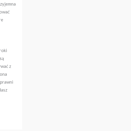
rzyjemna
dować
re
roki
 są
ywać z
rona
wprawni
dasz