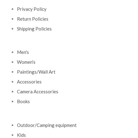
Privacy Policy
Return Policies
Shipping Policies
Men's
Women's
Paintings/Wall Art
Accessories
Camera Accessories
Books
Outdoor/Camping equipment
Kids