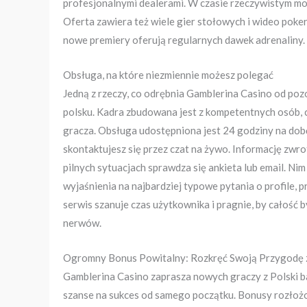
profesjonalnymi dealerami. W czasie rzeczywistym moż
Oferta zawiera też wiele gier stołowych i wideo pokera
nowe premiery oferują regularnych dawek adrenaliny.
Obsługa, na które niezmiennie możesz polegać
Jedną z rzeczy, co odrębnia Gamblerina Casino od poz
polsku. Kadra zbudowana jest z kompetentnych osób, 
gracza. Obsługa udostępniona jest 24 godziny na dobę
skontaktujesz się przez czat na żywo. Informację zwr
pilnych sytuacjach sprawdza się ankieta lub email. Nim
wyjaśnienia na najbardziej typowe pytania o profile, p
serwis szanuje czas użytkownika i pragnie, by całość 
nerwów.
Ogromny Bonus Powitalny: Rozkręć Swoją Przygodę 
Gamblerina Casino zaprasza nowych graczy z Polski b
szanse na sukces od samego początku. Bonusy rozłoż