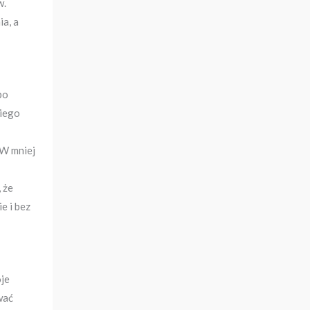
w.
ia, a
po
kiego
 W mniej
 że
e i bez
oje
wać