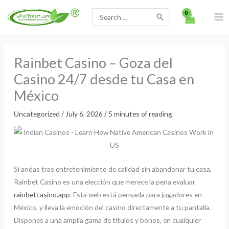
Skip
Search
to
for:
content
Rainbet Casino – Goza del
Casino 24/7 desde tu Casa en
México
Uncategorized
/
July 6, 2026
/
5 minutes of reading
Si andas tras entretenimiento de calidad sin abandonar tu casa,
Rainbet Casino es una elección que merece la pena evaluar
rainbetcasino.app
. Esta web está pensada para jugadores en
México, y lleva la emoción del casino directamente a tu pantalla.
Dispones a una amplia gama de títulos y bonos, en cualquier