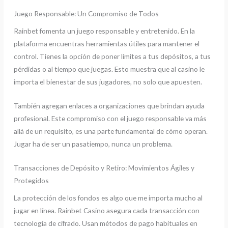
Juego Responsable: Un Compromiso de Todos
Rainbet fomenta un juego responsable y entretenido. En la
plataforma encuentras herramientas útiles para mantener el
control. Tienes la opción de poner límites a tus depósitos, a tus
pérdidas o al tiempo que juegas. Esto muestra que al casino le
importa el bienestar de sus jugadores, no solo que apuesten.
También agregan enlaces a organizaciones que brindan ayuda
profesional. Este compromiso con el juego responsable va más
allá de un requisito, es una parte fundamental de cómo operan.
Jugar ha de ser un pasatiempo, nunca un problema.
Transacciones de Depósito y Retiro: Movimientos Ágiles y
Protegidos
La protección de los fondos es algo que me importa mucho al
jugar en línea. Rainbet Casino asegura cada transacción con
tecnología de cifrado. Usan métodos de pago habituales en