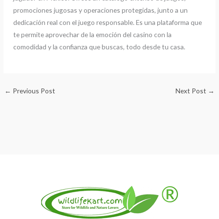
promociones jugosas y operaciones protegidas, junto a un
dedicación real con el juego responsable. Es una plataforma que
te permite aprovechar de la emoción del casino con la
comodidad y la confianza que buscas, todo desde tu casa.
←
Previous Post
Next Post
→