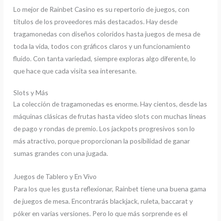
Lo mejor de Rainbet Casino es su repertorio de juegos, con
títulos de los proveedores más destacados. Hay desde
tragamonedas con diseños coloridos hasta juegos de mesa de
toda la vida, todos con gráficos claros y un funcionamiento
fluido. Con tanta variedad, siempre exploras algo diferente, lo
que hace que cada visita sea interesante.
Slots y Más
La colección de tragamonedas es enorme. Hay cientos, desde las
máquinas clásicas de frutas hasta video slots con muchas líneas
de pago y rondas de premio. Los jackpots progresivos son lo
más atractivo, porque proporcionan la posibilidad de ganar
sumas grandes con una jugada.
Juegos de Tablero y En Vivo
Para los que les gusta reflexionar, Rainbet tiene una buena gama
de juegos de mesa. Encontrarás blackjack, ruleta, baccarat y
póker en varias versiones. Pero lo que más sorprende es el