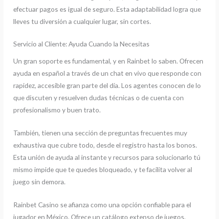
efectuar pagos es igual de seguro. Esta adaptabilidad logra que
lleves tu diversión a cualquier lugar, sin cortes.
Servicio al Cliente: Ayuda Cuando la Necesitas
Un gran soporte es fundamental, y en Rainbet lo saben. Ofrecen
ayuda en español a través de un chat en vivo que responde con
rapidez, accesible gran parte del día. Los agentes conocen de lo
que discuten y resuelven dudas técnicas o de cuenta con
profesionalismo y buen trato.
También, tienen una sección de preguntas frecuentes muy
exhaustiva que cubre todo, desde el registro hasta los bonos.
Esta unión de ayuda al instante y recursos para solucionarlo tú
mismo impide que te quedes bloqueado, y te facilita volver al
juego sin demora.
Rainbet Casino se afianza como una opción confiable para el
jugador en México. Ofrece un catálogo extenso de juegos,