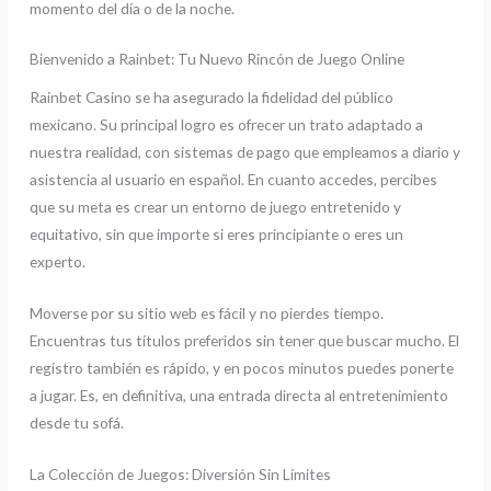
momento del día o de la noche.
Bienvenido a Rainbet: Tu Nuevo Rincón de Juego Online
Rainbet Casino se ha asegurado la fidelidad del público
mexicano. Su principal logro es ofrecer un trato adaptado a
nuestra realidad, con sistemas de pago que empleamos a diario y
asistencia al usuario en español. En cuanto accedes, percibes
que su meta es crear un entorno de juego entretenido y
equitativo, sin que importe si eres principiante o eres un
experto.
Moverse por su sitio web es fácil y no pierdes tiempo.
Encuentras tus títulos preferidos sin tener que buscar mucho. El
registro también es rápido, y en pocos minutos puedes ponerte
a jugar. Es, en definitiva, una entrada directa al entretenimiento
desde tu sofá.
La Colección de Juegos: Diversión Sin Límites