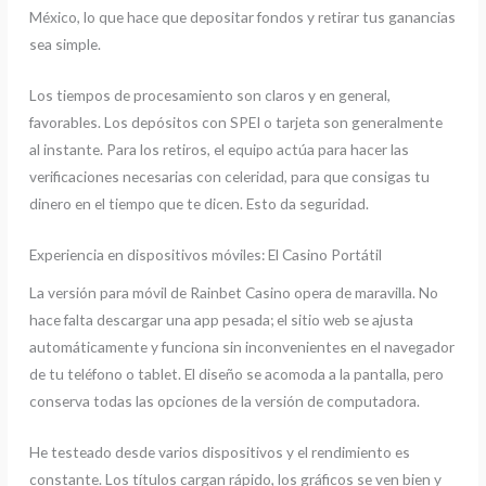
México, lo que hace que depositar fondos y retirar tus ganancias
sea simple.
Los tiempos de procesamiento son claros y en general,
favorables. Los depósitos con SPEI o tarjeta son generalmente
al instante. Para los retiros, el equipo actúa para hacer las
verificaciones necesarias con celeridad, para que consigas tu
dinero en el tiempo que te dicen. Esto da seguridad.
Experiencia en dispositivos móviles: El Casino Portátil
La versión para móvil de Rainbet Casino opera de maravilla. No
hace falta descargar una app pesada; el sitio web se ajusta
automáticamente y funciona sin inconvenientes en el navegador
de tu teléfono o tablet. El diseño se acomoda a la pantalla, pero
conserva todas las opciones de la versión de computadora.
He testeado desde varios dispositivos y el rendimiento es
constante. Los títulos cargan rápido, los gráficos se ven bien y