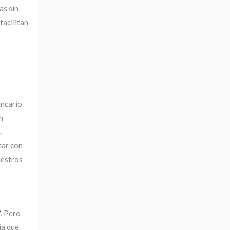
as sin
facilitan
ancario
n
.
tar con
uestros
/
. Pero
ia que