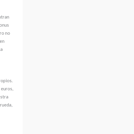
ntran
bonus
ero no
aen
ta
ropios.
 euros,
estra
 rueda,