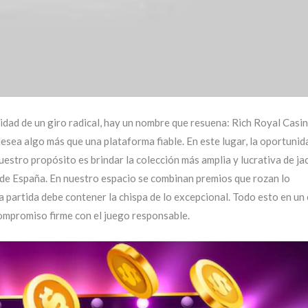
lidad de un giro radical, hay un nombre que resuena: Rich Royal Casi
esea algo más que una plataforma fiable. En este lugar, la oportunid
uestro propósito es brindar la colección más amplia y lucrativa de ja
 de España. En nuestro espacio se combinan premios que rozan lo
 partida debe contener la chispa de lo excepcional. Todo esto en un
compromiso firme con el juego responsable.