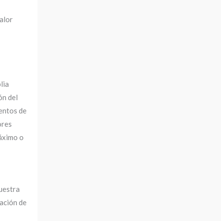
alor
lia
ón del
mentos de
ores
máximo o
nuestra
lación de