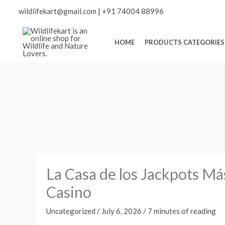
Skip
Scroll
wildlifekart@gmail.com
|
+91 74004 88996
to
content
to
HOME
PRODUCTS CATEGORIES
Top
La Casa de los Jackpots Má
Casino
Uncategorized
/
July 6, 2026
/
7 minutes of reading