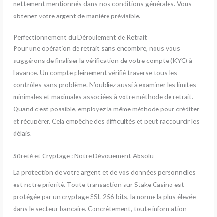
nettement mentionnés dans nos conditions générales. Vous
obtenez votre argent de manière prévisible.
Perfectionnement du Déroulement de Retrait
Pour une opération de retrait sans encombre, nous vous
suggérons de finaliser la vérification de votre compte (KYC) à
l’avance. Un compte pleinement vérifié traverse tous les
contrôles sans problème. N’oubliez aussi à examiner les limites
minimales et maximales associées à votre méthode de retrait.
Quand c’est possible, employez la même méthode pour créditer
et récupérer. Cela empêche des difficultés et peut raccourcir les
délais.
Sûreté et Cryptage : Notre Dévouement Absolu
La protection de votre argent et de vos données personnelles
est notre priorité. Toute transaction sur Stake Casino est
protégée par un cryptage SSL 256 bits, la norme la plus élevée
dans le secteur bancaire. Concrètement, toute information