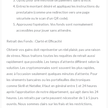
Optez pour une méthode de paiement dans la liste.
Entrez le montant désiré et appliquez les instructions du
prestataire (comme une redirection vers une page
sécurisée ou le scan d’un QR code).
Approuvez l’opération. Vos fonds sont normalement
accessibles pour jouer sans attendre.
Retrait des Fonds : Clarté et Efficacité
Obtenir vos gains doit représenter un réel plaisir, pas une raison
de stress. Nous traitons toutes les requêtes de retrait aussi
rapidement que possible. Les temps d’attente diffèrent selon la
solution. Les cryptomonnaies sont souvent les plus rapides,
avec à l’occasion seulement quelques minutes d’attente. Pour
les virements bancaires ou les portefeuilles électroniques
comme Skrill et Neteller, il faut en général entre 1 et 24 heures
après l’approbation de notre département, qui agit dans les 24
heures. Les retraits par carte peuvent nécessiter de 1 à 5 jours
ouvrés. Nous sommes clairs sur les frais et les restrictions,