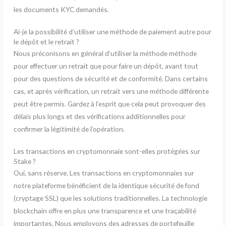
les documents KYC demandés.
Ai-je la possibilité d’utiliser une méthode de paiement autre pour
le dépôt et le retrait ?
Nous préconisons en général d’utiliser la méthode méthode
pour effectuer un retrait que pour faire un dépôt, avant tout
pour des questions de sécurité et de conformité. Dans certains
cas, et après vérification, un retrait vers une méthode différente
peut être permis. Gardez à l’esprit que cela peut provoquer des
délais plus longs et des vérifications additionnelles pour
confirmer la légitimité de l’opération.
Les transactions en cryptomonnaie sont-elles protégées sur
Stake ?
Oui, sans réserve. Les transactions en cryptomonnaies sur
notre plateforme bénéficient de la identique sécurité de fond
(cryptage SSL) que les solutions traditionnelles. La technologie
blockchain offre en plus une transparence et une traçabilité
importantes. Nous employons des adresses de portefeuille