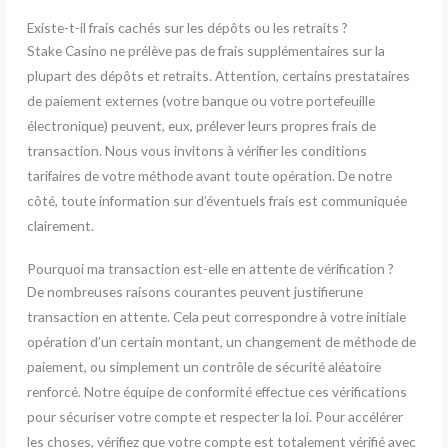
Existe-t-il frais cachés sur les dépôts ou les retraits ?
Stake Casino ne prélève pas de frais supplémentaires sur la
plupart des dépôts et retraits. Attention, certains prestataires
de paiement externes (votre banque ou votre portefeuille
électronique) peuvent, eux, prélever leurs propres frais de
transaction. Nous vous invitons à vérifier les conditions
tarifaires de votre méthode avant toute opération. De notre
côté, toute information sur d’éventuels frais est communiquée
clairement.
Pourquoi ma transaction est-elle en attente de vérification ?
De nombreuses raisons courantes peuvent justifierune
transaction en attente. Cela peut correspondre à votre initiale
opération d’un certain montant, un changement de méthode de
paiement, ou simplement un contrôle de sécurité aléatoire
renforcé. Notre équipe de conformité effectue ces vérifications
pour sécuriser votre compte et respecter la loi. Pour accélérer
les choses, vérifiez que votre compte est totalement vérifié avec