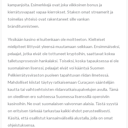
kampanjoita. Esimerkkejä ovat joka viikkoinen bonus ja
kierrätysvapaat vapaa-kierrokset. Stake:n omat streamerit ja
toimelias yhteisö ovat rakentaneet sille vankan
bränditunnisteen.
Yksikään kasino ei kuitenkaan ole moitteeton. Kielteiset
mielipiteet liittyvät yleensä muutamaan seikkaan. Ensimmäiseksi,
pelaajat, jotka eivät ole tottuneet kryptoihin, saattavat kokea
talletusprosessin hankalaksi. Toiseksi, koska tapauksessa ei ole
suomalainen lisenssi, pelaajat eivät voi kääntyä Suomen
Pelikierrätysviraston puoleen tapahtuvan riidan ilmetessä.
Mahdolliset kiistat täytyy ratkaisemaan Curaçaon sääntelijän
kautta tai vaihtoehtoisten riidanratkaisupalvelujen avulla. Tämä
on oleellinen ero suhteessa Suomessa lisenssillä operoiviin
kasinoihin. Ne ovat suomalaisen valvonnan alaisia. Tästä syystä
on erityisen tärkeää tarkastaa kaikki ehdot perusteellisesti.
Käsitä, että osallistut kansainvälisellä alustalla, jolla on omat
ohjeistuksensa.