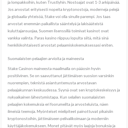
ja lompakkoihin, kuten Trustlyhin. Nostoajat ovat 1-3 arkipäivää.
Jos arvostat erityisesti nopeita kryptonostoja, moderneja pelejä
ja globaalia yhteisöä, Stake voi olla sinulle parempi. Jos taas
arvostat enemmän paikallista sääntelyä ja lakisääteistä
kuluttajansuojaa, Suomen lisenssillä toimivat kasinot ovat
vankka valinta. Paras kasino riippuu lopulta siitä, mitä sinä
henkilökohtaisesti arvostat pelaamiskokemuksessasi eniten.
Suomalaisten pelaajien arvioita ja maineesta
Stake Casinon maineesta maailmalla on pääosin hyvin
positiivinen. Se on saavuttanut jättimäisen suosion varsinkin
nuorempien, teknistä asiantuntemusta arvostavan
pelaajakunnan keskuudessa. Syynä ovat sen kryptokeskeisyys ja
nykyaikainen lähestymistapa. Kun selailen suomalaisten
pelaajien kokemuksia eri foorumeilta ja arvosteluista, näen
ilmeisiä teemoja. Myönteiset mielipiteet painottuvat pikaisiin
kryptonostoihin, jättimäiseen pelivalikoimaan ja moderniin
käyttäjäkokemukseen. Monet pitävät myös laajoja bonuksia ja