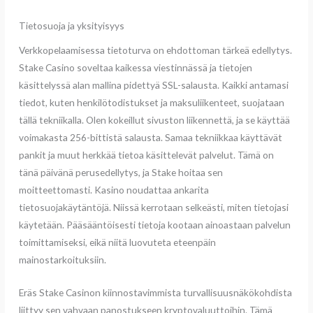
Tietosuoja ja yksityisyys
Verkkopelaamisessa tietoturva on ehdottoman tärkeä edellytys.
Stake Casino soveltaa kaikessa viestinnässä ja tietojen
käsittelyssä alan mallina pidettyä SSL-salausta. Kaikki antamasi
tiedot, kuten henkilötodistukset ja maksuliikenteet, suojataan
tällä tekniikalla. Olen kokeillut sivuston liikennettä, ja se käyttää
voimakasta 256-bittistä salausta. Samaa tekniikkaa käyttävät
pankit ja muut herkkää tietoa käsittelevät palvelut. Tämä on
tänä päivänä perusedellytys, ja Stake hoitaa sen
moitteettomasti. Kasino noudattaa ankarita
tietosuojakäytäntöjä. Niissä kerrotaan selkeästi, miten tietojasi
käytetään. Pääsääntöisesti tietoja kootaan ainoastaan palvelun
toimittamiseksi, eikä niitä luovuteta eteenpäin
mainostarkoituksiin.
Eräs Stake Casinon kiinnostavimmista turvallisuusnäkökohdista
liittyy sen vahvaan panostukseen kryptovaluuttoihin. Tämä