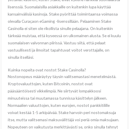
lisenssiä. Suomalaisilla asiakkaille on kuitenkin lupa käyttää
kansainvälisiä kasinoja. Stake pyörittää toimintaansa voimassa
olevalla Curaçaon eGaming -lisenssillään. Pelaaminen Stake
Casinolla ei siten ole rikollista sinulle pelaajana. On kuitenkin
tärkeää muistaa, että kyseessä on ulkomainen alusta. Se ei kuulu
suomalaisen valvonnan piirissä. Vastuu siitä, että pelaat
vastuullisesti ja ilmoitat tapahtuvat voitot verottajalle, on
sinulla itselläsi.
Kuinka nopeita ovat nostot Stake Casinolla?
Nostonopeus määräytyy täysin valitsemastasi menetelmästä.
Kryptovaluuttojen, kuten Bitcoinin, nostot ovat
pääsääntöisesti vikkelimpiä. Ne siirtyvät lompakkoosi
minuuteissa tai muutamassa tunnissa käsittelyn jälkeen.
Normaalien valuuttojen, kuten eurojen, nostot pankkitilille
voivat kestää 1-5 arkipäivää. Stake harvoin peri nostomaksuja
itse, mutta valitsemasi maksuvälittäjä voi periä omia maksujaan.
Nopeuteen on vaikutusta merkittävästi se, onko sinulla tehnyt