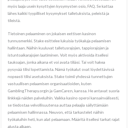
myös laaja usein kysyttyjen kysymysten osio, FAQ. Se kattaa
lähes kaikki tyypilliset kysymykset talletuksista, peleistä ja
tileistä.
Tietoinen pelaaminen on jokaisen eettisen kasinon
tunnusmerkki. Stake esittelee lukuisia työkaluja pelaamisen
hallintaan. Näihin kuuluvat talletusrajojen, tappiorajojen ja
istuntoaikarajojen laatiminen. Voit myös aktivoida itsellesi
taukoajan, jonka aikana et voi avata tiliäsi. Tai voit hakea
pysyvää tilisi lopettamista. Nämä työkalut ovat löydettävissä
nopeasti tilisi asetuksista. Stake toimii yhdessä tunnettujen
vastuullisen pelaamisen organisaatioiden, kuten
GamblingTherapy.orgin ja GamCare:n, kanssa. He antavat suoria
linkkejä näiden palveluihin. Vaikka kasino operoi kansainvälisesti,
se tiedostaa velvollisuutensa auttaa pelaajia säilyttämään
pelaamisen hallinnassa. Neuvon, että tarkastelet näihin
työkaluihin heti, kun alat pelaamaan. Määritä itsellesi tarkat rajat
alusta alkaen.