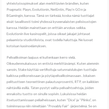
yhteistyösopimukset alan merkittävien brändien, kuten
Pragmatic Playn, Evolutionin, NetEntin, Play’n GO:n ja
BGamingin, kanssa. Tämä on tärkeää, koska nämä tuottajat
eivät tavallisesti toimi yhdessä kyseenalaisten pelisivustojen
kanssa. Heidän mainettaan on erittäin arvokas seikka.
Evolutionin live-kasinopelit, joissa oikeat jakajat johtavat
pelaamista studiotiloista, ovat todella haluttuja. Ne luovat
kotoisan kasinoelämyksen.
Pelivalikoiman laajuus ei kuitenkaan kerro vielä.
Oikeudenmukaisuus on entistä merkittävämpi. Kuten aiemmin
sanoin, Stake käyttää sertifioituja satunnaislukujen tuottajia
kaikissa pelikoneissaan ja pöytäpelivalikoimassaan. Jokaisen
pelituotteen teoreettinen palautusprosentti, RTP, on kaikkien
nähtävillä esillä. Täten pystyt valita pelivaihtoehtoja, joiden
ennakoitu tuotto on sinulle sopivin. Lukuisissa heidän
itsetuottamissaan peliaiheissaan, kuten “Dice” ja “Plinko”, on
toiminnassa niin nimeltään “Provably Fair” -järjestelmä. Se on