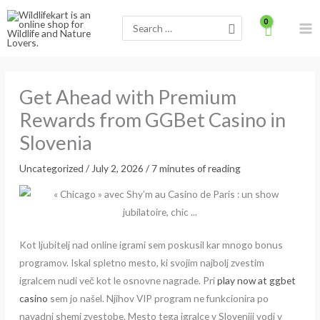
Skip
Search
to
for:
content
Get Ahead with Premium
Rewards from GGBet Casino in
Slovenia
Uncategorized
/
July 2, 2026
/
7 minutes of reading
Kot ljubitelj nad online igrami sem poskusil kar mnogo bonus
programov. Iskal spletno mesto, ki svojim najbolj zvestim
igralcem nudi več kot le osnovne nagrade. Pri
play now at ggbet
casino
sem jo našel. Njihov VIP program ne funkcionira po
navadni shemi zvestobe. Mesto tega igralce v Sloveniji vodi v