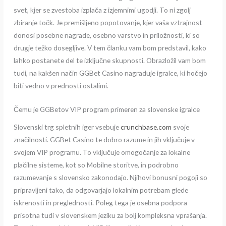
svet, kjer se zvestoba izplača z izjemnimi ugodji. To ni zgolj
zbiranje točk. Je premišljeno popotovanje, kjer vaša vztrajnost
donosi posebne nagrade, osebno varstvo in priložnosti, ki so
drugje težko dosegljive. V tem članku vam bom predstavil, kako
lahko postanete del te izključne skupnosti. Obrazložil vam bom
tudi, na kakšen način GGBet Casino nagraduje igralce, ki hočejo
biti vedno v prednosti ostalimi.
Čemu je GGBetov VIP program primeren za slovenske igralce
Slovenski trg spletnih iger vsebuje
crunchbase.com
svoje
značilnosti. GGBet Casino te dobro razume in jih vključuje v
svojem VIP programu. To vključuje omogočanje za lokalne
plačilne sisteme, kot so Mobilne storitve, in podrobno
razumevanje s slovensko zakonodajo. Njihovi bonusni pogoji so
pripravljeni tako, da odgovarjajo lokalnim potrebam glede
iskrenosti in preglednosti. Poleg tega je osebna podpora
prisotna tudi v slovenskem jeziku za bolj kompleksna vprašanja.