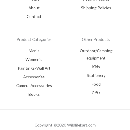
About
Shipping Policies
Contact
Product Categories
Other Products
Men's
Outdoor/Camping
equipment
Women's
Kids
Paintings/Wall Art
Stationery
Accessories
Food
Camera Accessories
Gifts
Books
Copyright ©2020 Wildlifekart.com