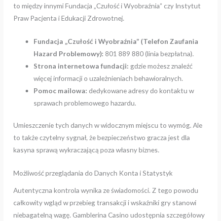
to między innymi Fundacja „Czułość i Wyobraźnia” czy Instytut
Praw Pacjenta i Edukacji Zdrowotnej.
Fundacja „Czułość i Wyobraźnia” (Telefon Zaufania
Hazard Problemowy):
801 889 880 (linia bezpłatna).
Strona internetowa fundacji:
gdzie możesz znaleźć
więcej informacji o uzależnieniach behawioralnych.
Pomoc mailowa:
dedykowane adresy do kontaktu w
sprawach problemowego hazardu.
Umieszczenie tych danych w widocznym miejscu to wymóg. Ale
to także czytelny sygnał, że bezpieczeństwo gracza jest dla
kasyna sprawą wykraczającą poza własny biznes.
Możliwość przeglądania do Danych Konta i Statystyk
Autentyczna kontrola wynika ze świadomości. Z tego powodu
całkowity wgląd w przebieg transakcji i wskaźniki gry stanowi
niebagatelną wagę. Gamblerina Casino udostępnia szczegółowy