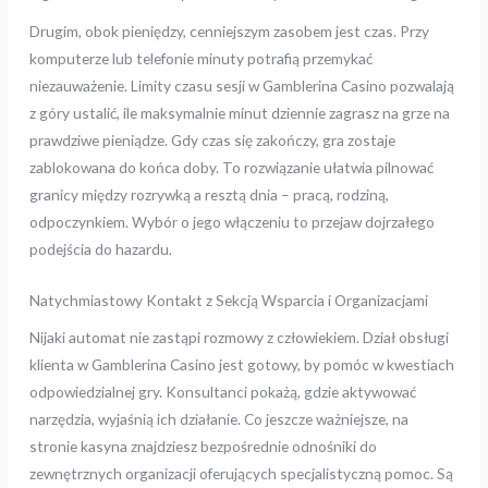
Drugim, obok pieniędzy, cenniejszym zasobem jest czas. Przy
komputerze lub telefonie minuty potrafią przemykać
niezauważenie. Limity czasu sesji w Gamblerina Casino pozwalają
z góry ustalić, ile maksymalnie minut dziennie zagrasz na grze na
prawdziwe pieniądze. Gdy czas się zakończy, gra zostaje
zablokowana do końca doby. To rozwiązanie ułatwia pilnować
granicy między rozrywką a resztą dnia – pracą, rodziną,
odpoczynkiem. Wybór o jego włączeniu to przejaw dojrzałego
podejścia do hazardu.
Natychmiastowy Kontakt z Sekcją Wsparcia i Organizacjami
Nijaki automat nie zastąpi rozmowy z człowiekiem. Dział obsługi
klienta w Gamblerina Casino jest gotowy, by pomóc w kwestiach
odpowiedzialnej gry. Konsultanci pokażą, gdzie aktywować
narzędzia, wyjaśnią ich działanie. Co jeszcze ważniejsze, na
stronie kasyna znajdziesz bezpośrednie odnośniki do
zewnętrznych organizacji oferujących specjalistyczną pomoc. Są