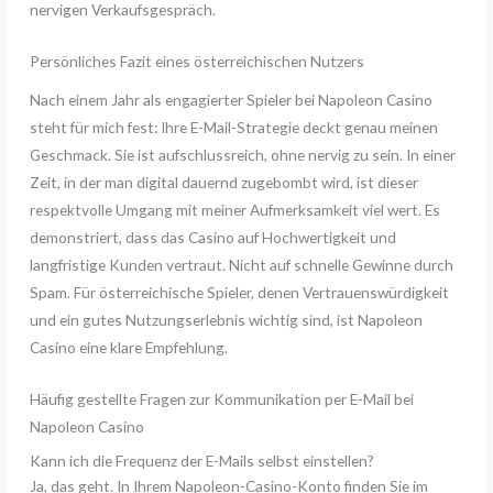
nervigen Verkaufsgespräch.
Persönliches Fazit eines österreichischen Nutzers
Nach einem Jahr als engagierter Spieler bei Napoleon Casino
steht für mich fest: Ihre E-Mail-Strategie deckt genau meinen
Geschmack. Sie ist aufschlussreich, ohne nervig zu sein. In einer
Zeit, in der man digital dauernd zugebombt wird, ist dieser
respektvolle Umgang mit meiner Aufmerksamkeit viel wert. Es
demonstriert, dass das Casino auf Hochwertigkeit und
langfristige Kunden vertraut. Nicht auf schnelle Gewinne durch
Spam. Für österreichische Spieler, denen Vertrauenswürdigkeit
und ein gutes Nutzungserlebnis wichtig sind, ist Napoleon
Casino eine klare Empfehlung.
Häufig gestellte Fragen zur Kommunikation per E-Mail bei
Napoleon Casino
Kann ich die Frequenz der E-Mails selbst einstellen?
Ja, das geht. In Ihrem Napoleon-Casino-Konto finden Sie im