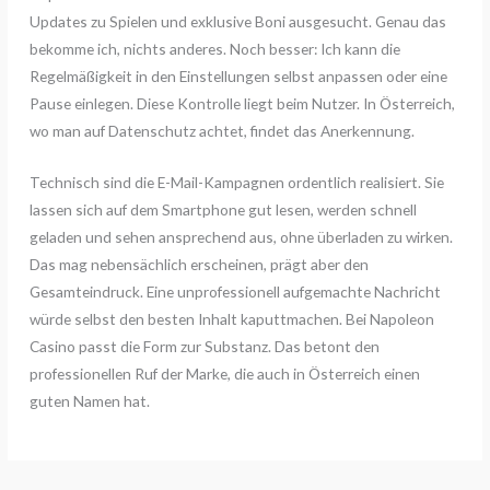
Updates zu Spielen und exklusive Boni ausgesucht. Genau das
bekomme ich, nichts anderes. Noch besser: Ich kann die
Regelmäßigkeit in den Einstellungen selbst anpassen oder eine
Pause einlegen. Diese Kontrolle liegt beim Nutzer. In Österreich,
wo man auf Datenschutz achtet, findet das Anerkennung.
Technisch sind die E-Mail-Kampagnen ordentlich realisiert. Sie
lassen sich auf dem Smartphone gut lesen, werden schnell
geladen und sehen ansprechend aus, ohne überladen zu wirken.
Das mag nebensächlich erscheinen, prägt aber den
Gesamteindruck. Eine unprofessionell aufgemachte Nachricht
würde selbst den besten Inhalt kaputtmachen. Bei Napoleon
Casino passt die Form zur Substanz. Das betont den
professionellen Ruf der Marke, die auch in Österreich einen
guten Namen hat.