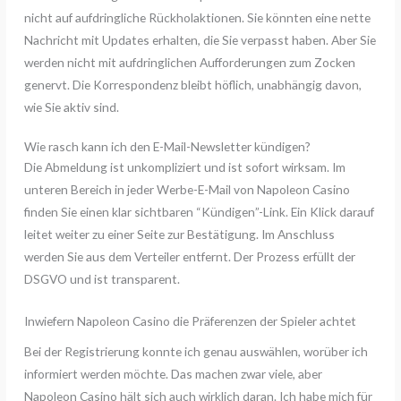
nicht auf aufdringliche Rückholaktionen. Sie könnten eine nette
Nachricht mit Updates erhalten, die Sie verpasst haben. Aber Sie
werden nicht mit aufdringlichen Aufforderungen zum Zocken
genervt. Die Korrespondenz bleibt höflich, unabhängig davon,
wie Sie aktiv sind.
Wie rasch kann ich den E-Mail-Newsletter kündigen?
Die Abmeldung ist unkompliziert und ist sofort wirksam. Im
unteren Bereich in jeder Werbe-E-Mail von Napoleon Casino
finden Sie einen klar sichtbaren “Kündigen”-Link. Ein Klick darauf
leitet weiter zu einer Seite zur Bestätigung. Im Anschluss
werden Sie aus dem Verteiler entfernt. Der Prozess erfüllt der
DSGVO und ist transparent.
Inwiefern Napoleon Casino die Präferenzen der Spieler achtet
Bei der Registrierung konnte ich genau auswählen, worüber ich
informiert werden möchte. Das machen zwar viele, aber
Napoleon Casino hält sich auch wirklich daran. Ich habe mich für