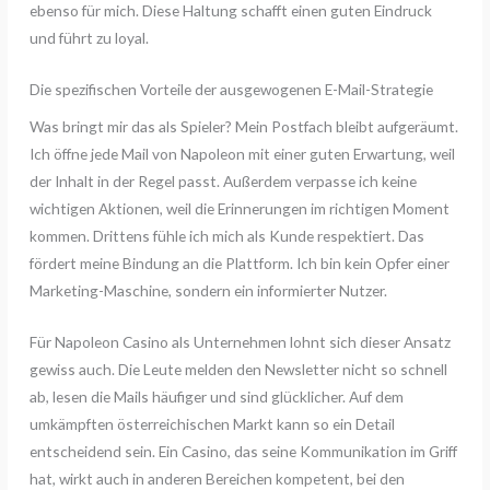
ebenso für mich. Diese Haltung schafft einen guten Eindruck
und führt zu loyal.
Die spezifischen Vorteile der ausgewogenen E-Mail-Strategie
Was bringt mir das als Spieler? Mein Postfach bleibt aufgeräumt.
Ich öffne jede Mail von Napoleon mit einer guten Erwartung, weil
der Inhalt in der Regel passt. Außerdem verpasse ich keine
wichtigen Aktionen, weil die Erinnerungen im richtigen Moment
kommen. Drittens fühle ich mich als Kunde respektiert. Das
fördert meine Bindung an die Plattform. Ich bin kein Opfer einer
Marketing-Maschine, sondern ein informierter Nutzer.
Für Napoleon Casino als Unternehmen lohnt sich dieser Ansatz
gewiss auch. Die Leute melden den Newsletter nicht so schnell
ab, lesen die Mails häufiger und sind glücklicher. Auf dem
umkämpften österreichischen Markt kann so ein Detail
entscheidend sein. Ein Casino, das seine Kommunikation im Griff
hat, wirkt auch in anderen Bereichen kompetent, bei den