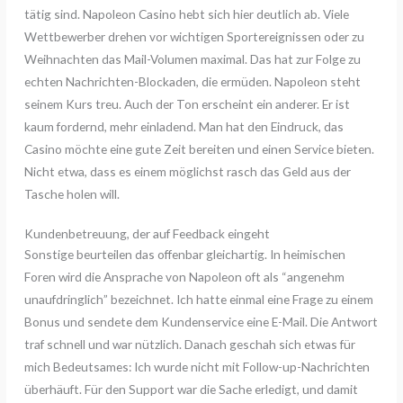
tätig sind. Napoleon Casino hebt sich hier deutlich ab. Viele
Wettbewerber drehen vor wichtigen Sportereignissen oder zu
Weihnachten das Mail-Volumen maximal. Das hat zur Folge zu
echten Nachrichten-Blockaden, die ermüden. Napoleon steht
seinem Kurs treu. Auch der Ton erscheint ein anderer. Er ist
kaum fordernd, mehr einladend. Man hat den Eindruck, das
Casino möchte eine gute Zeit bereiten und einen Service bieten.
Nicht etwa, dass es einem möglichst rasch das Geld aus der
Tasche holen will.
Kundenbetreuung, der auf Feedback eingeht
Sonstige beurteilen das offenbar gleichartig. In heimischen
Foren wird die Ansprache von Napoleon oft als “angenehm
unaufdringlich” bezeichnet. Ich hatte einmal eine Frage zu einem
Bonus und sendete dem Kundenservice eine E-Mail. Die Antwort
traf schnell und war nützlich. Danach geschah sich etwas für
mich Bedeutsames: Ich wurde nicht mit Follow-up-Nachrichten
überhäuft. Für den Support war die Sache erledigt, und damit