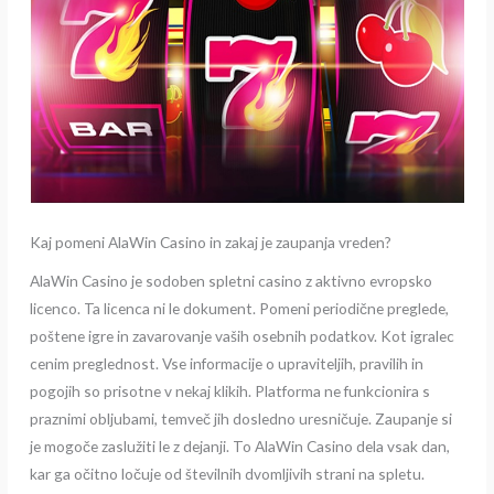
Kaj pomeni AlaWin Casino in zakaj je zaupanja vreden?
AlaWin Casino je sodoben spletni casino z aktivno evropsko
licenco. Ta licenca ni le dokument. Pomeni periodične preglede,
poštene igre in zavarovanje vaših osebnih podatkov. Kot igralec
cenim preglednost. Vse informacije o upraviteljih, pravilih in
pogojih so prisotne v nekaj klikih. Platforma ne funkcionira s
praznimi obljubami, temveč jih dosledno uresničuje. Zaupanje si
je mogoče zaslužiti le z dejanji. To AlaWin Casino dela vsak dan,
kar ga očitno ločuje od številnih dvomljivih strani na spletu.