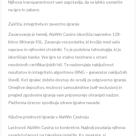
Njihova transparentnost vam zagotavlja, da se lahko usmerite
na igro in zabavo.
Zaščita, integriteta in zavestno igranje
Zavarovanje je temelj. AlaWin Casino izkorišča napredno 128-
bitno šifriranje SSL. Zavaruje vse podatke, ki krožijo med vašo
napravo in njihovimi strežniki. To je podobna tehnologija, ki jo
izkoriščajo banke. Vse igre so stalno testirane s strani
neodvisnih certifikacijskih hiš. Te nadzorujejo naključnost
rezultatov in integriteto algoritmov (RNG – generator naključnih
števil). Kot igralec dobite dostop do orodij za odgovorno igranje.
Omejitve depozitov, možnost samoukinitive (self-exclusion) in
pregled zgodovine igranja vam pripomorejo ohranjati nadzor.
Platforma izrecno spodbuja zdrave igralne navade.
Ključne prednosti igranja v AlaWin Casinoju
Lastnosti AlaWin Casina so konkretne. Najbolj poudarja njihova
osredotočenost na takojšnja izplačila. Ko zmagate, si