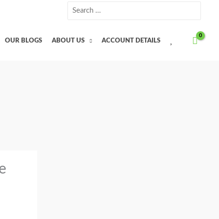
Search
for:
W
OUR BLOGS
ABOUT US
ACCOUNT DETAILS
I
S
H
L
I
S
T
e