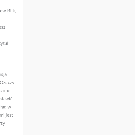
lew Blik,
.
esz
ytuł,
rsja
OS, czy
zczone
stawić
kład w
mi jest
rzy