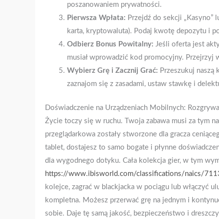
poszanowaniem prywatności.
Pierwsza Wpłata:
Przejdź do sekcji „Kasyno” l
karta, kryptowaluta). Podaj kwotę depozytu i p
Odbierz Bonus Powitalny:
Jeśli oferta jest a
musiał wprowadzić kod promocyjny. Przejrzyj w
Wybierz Grę i Zacznij Grać:
Przeszukuj naszą ko
zaznajom się z zasadami, ustaw stawkę i delekt
Doświadczenie na Urządzeniach Mobilnych: Rozgrywa
Życie toczy się w ruchu. Twoja zabawa musi za tym na
przeglądarkowa zostały stworzone dla gracza ceniące
tablet, dostajesz to samo bogate i płynne doświadczeni
dla wygodnego dotyku. Cała kolekcja gier, w tym wym
https://www.ibisworld.com/classifications/naics/711
kolejce, zagrać w blackjacka w pociągu lub włączyć u
kompletna. Możesz przerwać grę na jednym i kontynuo
sobie. Daje tę samą jakość, bezpieczeństwo i dreszcz