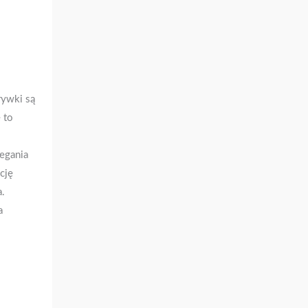
rywki są
 to
egania
cję
a.
a