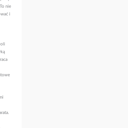
To nie
ować i
oli
wką
raca
iatowe
mi
rata.