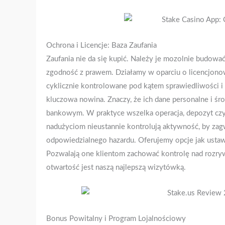
Ochrona i Licencje: Baza Zaufania
Zaufania nie da się kupić. Należy je mozolnie budować
zgodność z prawem. Działamy w oparciu o licencjonow
cyklicznie kontrolowane pod kątem sprawiedliwości 
kluczowa nowina. Znaczy, że ich dane personalne i
bankowym. W praktyce wszelka operacja, depozyt czy
nadużyciom nieustannie kontrolują aktywność, by zag
odpowiedzialnego hazardu. Oferujemy opcje jak ustaw
Pozwalają one klientom zachować kontrolę nad rozryw
otwartość jest naszą najlepszą wizytówką.
Bonus Powitalny i Program Lojalnościowy