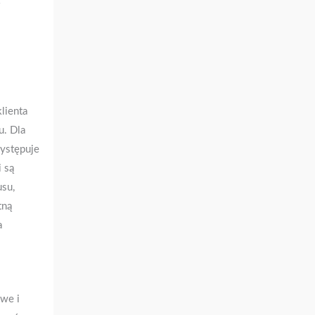
z
lienta
u. Dla
występuje
 są
su,
tną
a
owe i