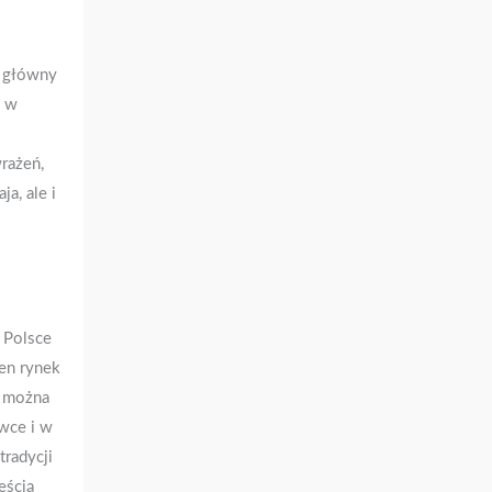
o główny
ć w
rażeń,
a, ale i
w Polsce
ten rynek
o można
ywce i w
tradycji
ęścią