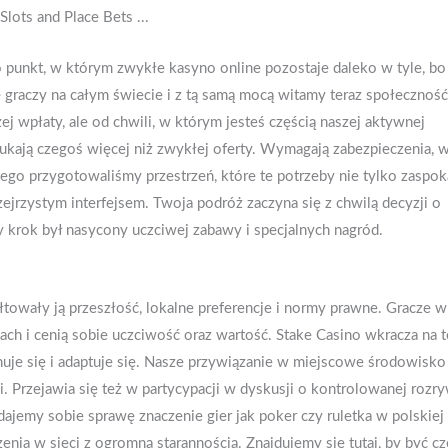
o punkt, w którym zwykłe kasyno online pozostaje daleko w tyle, b
ie graczy na całym świecie i z tą samą mocą witamy teraz społecznoś
zej wpłaty, ale od chwili, w którym jesteś częścią naszej aktywnej
ukają czegoś więcej niż zwykłej oferty. Wymagają zabezpieczenia, w
tego przygotowaliśmy przestrzeń, które te potrzeby nie tylko zaspokaj
jrzystym interfejsem. Twoja podróż zaczyna się z chwilą decyzji o
ny krok był nasycony uczciwej zabawy i specjalnych nagród.
łtowały ją przeszłość, lokalne preferencje i normy prawne. Gracze 
ch i cenią sobie uczciwość oraz wartość. Stake Casino wkracza na 
łuchuje się i adaptuje się. Nasze przywiązanie w miejscowe środowisk
. Przejawia się też w partycypacji w dyskusji o kontrolowanej rozr
jemy sobie sprawę znaczenie gier jak poker czy ruletka w polskiej 
nia w sieci z ogromną starannością. Znajdujemy się tutaj, by być cz