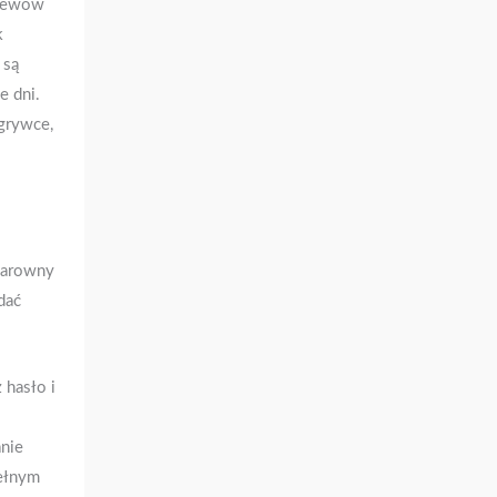
elewów
k
 są
e dni.
zgrywce,
klarowny
dać
 hasło i
nie
pełnym