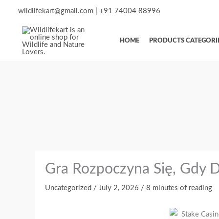
Skip
Scroll
wildlifekart@gmail.com
|
+91 74004 88996
to
content
to
HOME
PRODUCTS CATEGORI
Top
Gra Rozpoczyna Się, Gdy D
Uncategorized
/
July 2, 2026
/
8 minutes of reading