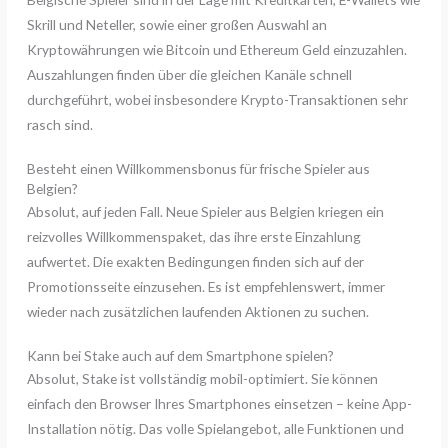
Skrill und Neteller, sowie einer großen Auswahl an
Kryptowährungen wie Bitcoin und Ethereum Geld einzuzahlen.
Auszahlungen finden über die gleichen Kanäle schnell
durchgeführt, wobei insbesondere Krypto-Transaktionen sehr
rasch sind.
Besteht einen Willkommensbonus für frische Spieler aus
Belgien?
Absolut, auf jeden Fall. Neue Spieler aus Belgien kriegen ein
reizvolles Willkommenspaket, das ihre erste Einzahlung
aufwertet. Die exakten Bedingungen finden sich auf der
Promotionsseite einzusehen. Es ist empfehlenswert, immer
wieder nach zusätzlichen laufenden Aktionen zu suchen.
Kann bei Stake auch auf dem Smartphone spielen?
Absolut, Stake ist vollständig mobil-optimiert. Sie können
einfach den Browser Ihres Smartphones einsetzen – keine App-
Installation nötig. Das volle Spielangebot, alle Funktionen und