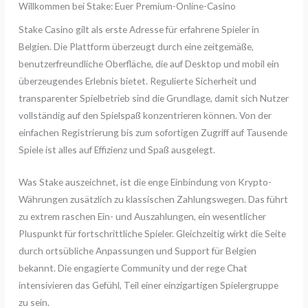
Willkommen bei Stake: Euer Premium-Online-Casino
Stake Casino gilt als erste Adresse für erfahrene Spieler in
Belgien. Die Plattform überzeugt durch eine zeitgemäße,
benutzerfreundliche Oberfläche, die auf Desktop und mobil ein
überzeugendes Erlebnis bietet. Regulierte Sicherheit und
transparenter Spielbetrieb sind die Grundlage, damit sich Nutzer
vollständig auf den Spielspaß konzentrieren können. Von der
einfachen Registrierung bis zum sofortigen Zugriff auf Tausende
Spiele ist alles auf Effizienz und Spaß ausgelegt.
Was Stake auszeichnet, ist die enge Einbindung von Krypto-
Währungen zusätzlich zu klassischen Zahlungswegen. Das führt
zu extrem raschen Ein- und Auszahlungen, ein wesentlicher
Pluspunkt für fortschrittliche Spieler. Gleichzeitig wirkt die Seite
durch ortsübliche Anpassungen und Support für Belgien
bekannt. Die engagierte Community und der rege Chat
intensivieren das Gefühl, Teil einer einzigartigen Spielergruppe
zu sein.