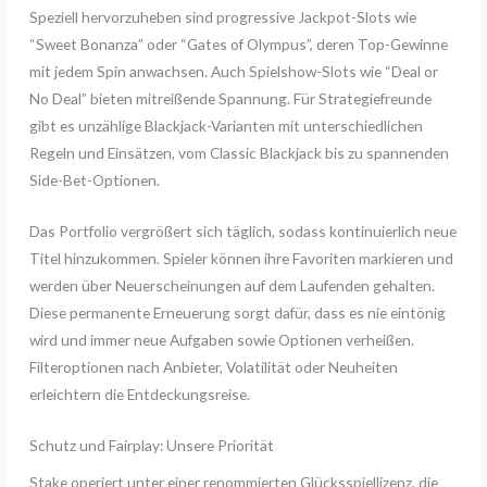
Speziell hervorzuheben sind progressive Jackpot-Slots wie
“Sweet Bonanza” oder “Gates of Olympus”, deren Top-Gewinne
mit jedem Spin anwachsen. Auch Spielshow-Slots wie “Deal or
No Deal” bieten mitreißende Spannung. Für Strategiefreunde
gibt es unzählige Blackjack-Varianten mit unterschiedlichen
Regeln und Einsätzen, vom Classic Blackjack bis zu spannenden
Side-Bet-Optionen.
Das Portfolio vergrößert sich täglich, sodass kontinuierlich neue
Titel hinzukommen. Spieler können ihre Favoriten markieren und
werden über Neuerscheinungen auf dem Laufenden gehalten.
Diese permanente Erneuerung sorgt dafür, dass es nie eintönig
wird und immer neue Aufgaben sowie Optionen verheißen.
Filteroptionen nach Anbieter, Volatilität oder Neuheiten
erleichtern die Entdeckungsreise.
Schutz und Fairplay: Unsere Priorität
Stake operiert unter einer renommierten Glücksspiellizenz, die