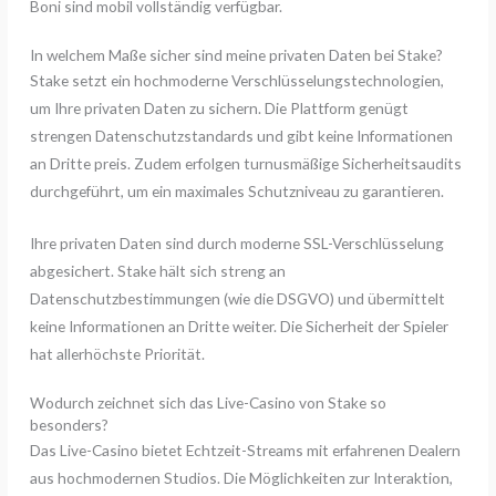
Boni sind mobil vollständig verfügbar.
In welchem Maße sicher sind meine privaten Daten bei Stake?
Stake setzt ein hochmoderne Verschlüsselungstechnologien,
um Ihre privaten Daten zu sichern. Die Plattform genügt
strengen Datenschutzstandards und gibt keine Informationen
an Dritte preis. Zudem erfolgen turnusmäßige Sicherheitsaudits
durchgeführt, um ein maximales Schutzniveau zu garantieren.
Ihre privaten Daten sind durch moderne SSL-Verschlüsselung
abgesichert. Stake hält sich streng an
Datenschutzbestimmungen (wie die DSGVO) und übermittelt
keine Informationen an Dritte weiter. Die Sicherheit der Spieler
hat allerhöchste Priorität.
Wodurch zeichnet sich das Live-Casino von Stake so
besonders?
Das Live-Casino bietet Echtzeit-Streams mit erfahrenen Dealern
aus hochmodernen Studios. Die Möglichkeiten zur Interaktion,