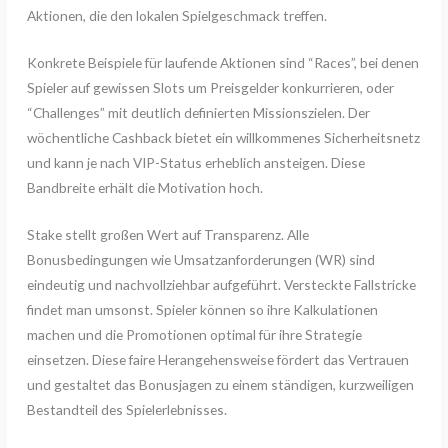
Aktionen, die den lokalen Spielgeschmack treffen.
Konkrete Beispiele für laufende Aktionen sind “Races”, bei denen
Spieler auf gewissen Slots um Preisgelder konkurrieren, oder
“Challenges” mit deutlich definierten Missionszielen. Der
wöchentliche Cashback bietet ein willkommenes Sicherheitsnetz
und kann je nach VIP-Status erheblich ansteigen. Diese
Bandbreite erhält die Motivation hoch.
Stake stellt großen Wert auf Transparenz. Alle
Bonusbedingungen wie Umsatzanforderungen (WR) sind
eindeutig und nachvollziehbar aufgeführt. Versteckte Fallstricke
findet man umsonst. Spieler können so ihre Kalkulationen
machen und die Promotionen optimal für ihre Strategie
einsetzen. Diese faire Herangehensweise fördert das Vertrauen
und gestaltet das Bonusjagen zu einem ständigen, kurzweiligen
Bestandteil des Spielerlebnisses.