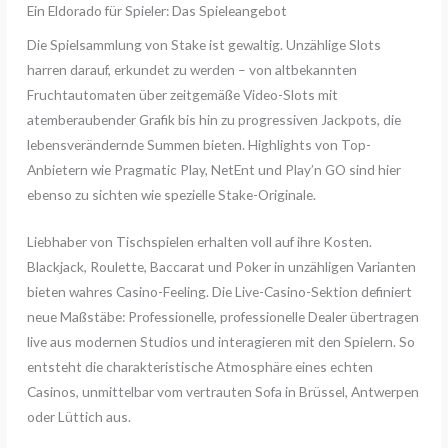
Ein Eldorado für Spieler: Das Spieleangebot
Die Spielsammlung von Stake ist gewaltig. Unzählige Slots
harren darauf, erkundet zu werden – von altbekannten
Fruchtautomaten über zeitgemäße Video-Slots mit
atemberaubender Grafik bis hin zu progressiven Jackpots, die
lebensverändernde Summen bieten. Highlights von Top-
Anbietern wie Pragmatic Play, NetEnt und Play’n GO sind hier
ebenso zu sichten wie spezielle Stake-Originale.
Liebhaber von Tischspielen erhalten voll auf ihre Kosten.
Blackjack, Roulette, Baccarat und Poker in unzähligen Varianten
bieten wahres Casino-Feeling. Die Live-Casino-Sektion definiert
neue Maßstäbe: Professionelle, professionelle Dealer übertragen
live aus modernen Studios und interagieren mit den Spielern. So
entsteht die charakteristische Atmosphäre eines echten
Casinos, unmittelbar vom vertrauten Sofa in Brüssel, Antwerpen
oder Lüttich aus.