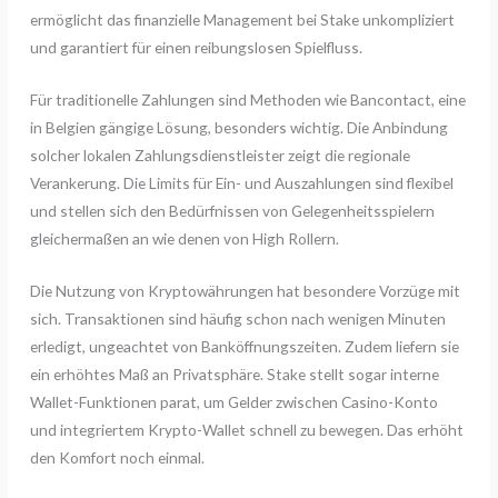
ermöglicht das finanzielle Management bei Stake unkompliziert
und garantiert für einen reibungslosen Spielfluss.
Für traditionelle Zahlungen sind Methoden wie Bancontact, eine
in Belgien gängige Lösung, besonders wichtig. Die Anbindung
solcher lokalen Zahlungsdienstleister zeigt die regionale
Verankerung. Die Limits für Ein- und Auszahlungen sind flexibel
und stellen sich den Bedürfnissen von Gelegenheitsspielern
gleichermaßen an wie denen von High Rollern.
Die Nutzung von Kryptowährungen hat besondere Vorzüge mit
sich. Transaktionen sind häufig schon nach wenigen Minuten
erledigt, ungeachtet von Banköffnungszeiten. Zudem liefern sie
ein erhöhtes Maß an Privatsphäre. Stake stellt sogar interne
Wallet-Funktionen parat, um Gelder zwischen Casino-Konto
und integriertem Krypto-Wallet schnell zu bewegen. Das erhöht
den Komfort noch einmal.