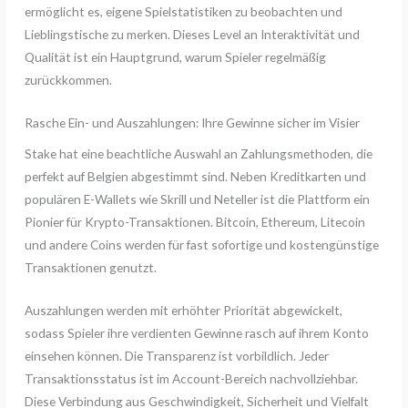
ermöglicht es, eigene Spielstatistiken zu beobachten und
Lieblingstische zu merken. Dieses Level an Interaktivität und
Qualität ist ein Hauptgrund, warum Spieler regelmäßig
zurückkommen.
Rasche Ein- und Auszahlungen: Ihre Gewinne sicher im Visier
Stake hat eine beachtliche Auswahl an Zahlungsmethoden, die
perfekt auf Belgien abgestimmt sind. Neben Kreditkarten und
populären E-Wallets wie Skrill und Neteller ist die Plattform ein
Pionier für Krypto-Transaktionen. Bitcoin, Ethereum, Litecoin
und andere Coins werden für fast sofortige und kostengünstige
Transaktionen genutzt.
Auszahlungen werden mit erhöhter Priorität abgewickelt,
sodass Spieler ihre verdienten Gewinne rasch auf ihrem Konto
einsehen können. Die Transparenz ist vorbildlich. Jeder
Transaktionsstatus ist im Account-Bereich nachvollziehbar.
Diese Verbindung aus Geschwindigkeit, Sicherheit und Vielfalt