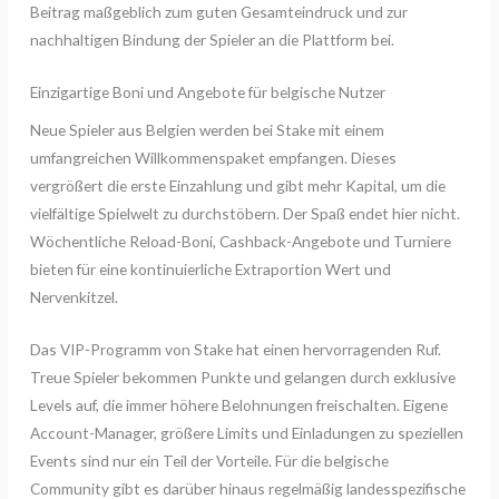
Beitrag maßgeblich zum guten Gesamteindruck und zur
nachhaltigen Bindung der Spieler an die Plattform bei.
Einzigartige Boni und Angebote für belgische Nutzer
Neue Spieler aus Belgien werden bei Stake mit einem
umfangreichen Willkommenspaket empfangen. Dieses
vergrößert die erste Einzahlung und gibt mehr Kapital, um die
vielfältige Spielwelt zu durchstöbern. Der Spaß endet hier nicht.
Wöchentliche Reload-Boni, Cashback-Angebote und Turniere
bieten für eine kontinuierliche Extraportion Wert und
Nervenkitzel.
Das VIP-Programm von Stake hat einen hervorragenden Ruf.
Treue Spieler bekommen Punkte und gelangen durch exklusive
Levels auf, die immer höhere Belohnungen freischalten. Eigene
Account-Manager, größere Limits und Einladungen zu speziellen
Events sind nur ein Teil der Vorteile. Für die belgische
Community gibt es darüber hinaus regelmäßig landesspezifische