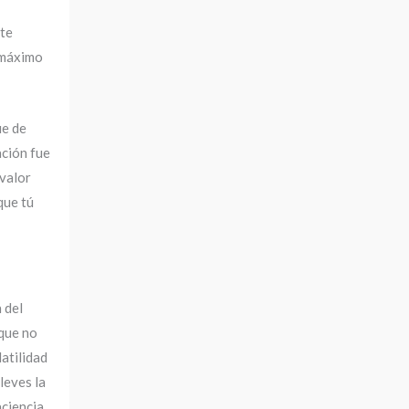
 te
l máximo
ue de
ación fue
 valor
que tú
 del
 que no
latilidad
leves la
aciencia