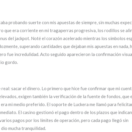
aba probando suerte con mis apuestas de siempre, sin muchas expec
o que era corriente en mi tragaperras progresiva, los rodillos se al
nus del jackpot. Noté el corazón acelerado mientras los símbolos es
velozmente, superando cantidades que dejaban mis apuestas en nada, 
ro fue incredulidad. Acto seguido aparecieron la confirmación visual
mio gordo.
 real: sacar el dinero. Lo primero que hice fue confirmar que mi cuen
levados, exigen también la verificación de la fuente de fondos, que 
e era mi medio preferido. El soporte de Luckera me llamó para felicit
mediato. El casino gestionó el pago dentro de los plazos que indican
 varios pagos por los límites de operación, pero cada pago llegó sin
dio mucha tranquilidad.