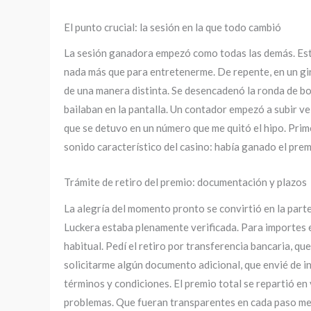
El punto crucial: la sesión en la que todo cambió
La sesión ganadora empezó como todas las demás. Est
nada más que para entretenerme. De repente, en un gir
de una manera distinta. Se desencadenó la ronda de bo
bailaban en la pantalla. Un contador empezó a subir 
que se detuvo en un número que me quitó el hipo. Prime
sonido característico del casino: había ganado el pre
Trámite de retiro del premio: documentación y plazos
La alegría del momento pronto se convirtió en la parte
Luckera estaba plenamente verificada. Para importes e
habitual. Pedí el retiro por transferencia bancaria, qu
solicitarme algún documento adicional, que envié de in
términos y condiciones. El premio total se repartió en
problemas. Que fueran transparentes en cada paso me 