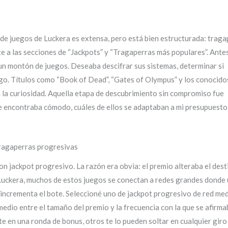
de juegos de Luckera es extensa, pero está bien estructurada: traga
 a las secciones de “Jackpots” y “Tragaperras más populares”. Ante
 un montón de juegos. Deseaba descifrar sus sistemas, determinar si
ago. Títulos como “Book of Dead”, “Gates of Olympus” y los conocido
 la curiosidad. Aquella etapa de descubrimiento sin compromiso fue
 encontraba cómodo, cuáles de ellos se adaptaban a mi presupuesto
 tragaperras progresivas
n jackpot progresivo. La razón era obvia: el premio alteraba el dest
 Luckera, muchos de estos juegos se conectan a redes grandes donde
incrementa el bote. Seleccioné uno de jackpot progresivo de red me
medio entre el tamaño del premio y la frecuencia con la que se afirm
e en una ronda de bonus, otros te lo pueden soltar en cualquier giro 