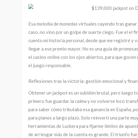
Esa melodía de monedas virtuales cayendo tras ganar 
caso, no vino por un golpe de suerte ciego. Fue el el 
cuento mi historia personal, desde que me registré y v
llegar a ese premio mayor. No es una guía de promesas
el casino online con los ojos abiertos, para que gocen
el juego responsable.
Reflexiones tras la victoria: gestión emocional y finan
Obtener un jackpot es un subidón brutal, pero luego to
primero fue guardar la calma y no volverse loco trans
para saber cómo tributaba esa ganancia en España, por
para planes a largo plazo. Solo reinvertí una parte mu
herramientas de Luckera para fijarme límites de apuest
de arriesgar más de la cuenta es grande. El triunfo fue