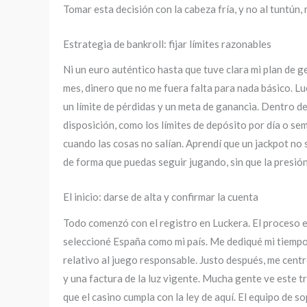
Tomar esta decisión con la cabeza fría, y no al tuntún, 
Estrategia de bankroll: fijar límites razonables
Ni un euro auténtico hasta que tuve clara mi plan de g
mes, dinero que no me fuera falta para nada básico. L
un límite de pérdidas y un meta de ganancia. Dentro d
disposición, como los límites de depósito por día o sem
cuando las cosas no salían. Aprendí que un jackpot no
de forma que puedas seguir jugando, sin que la presión
El inicio: darse de alta y confirmar la cuenta
Todo comenzó con el registro en Luckera. El proceso es 
seleccioné España como mi país. Me dediqué mi tiempo 
relativo al juego responsable. Justo después, me centré
y una factura de la luz vigente. Mucha gente ve este 
que el casino cumpla con la ley de aquí. El equipo de 