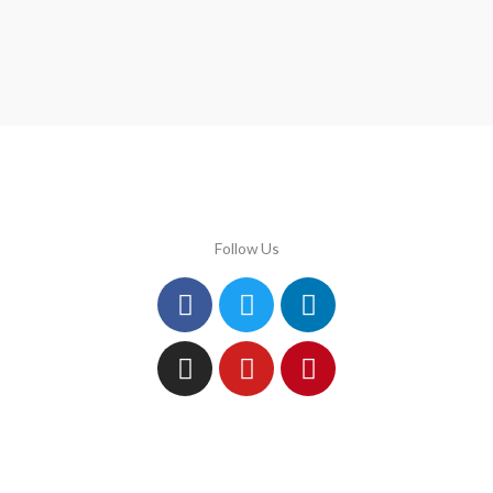
Follow Us
Facebook
Instagram
Twitter
Youtube
Linkedin
Pinterest