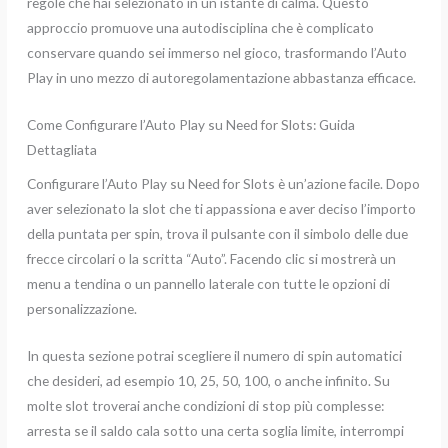
regole che hai selezionato in un istante di calma. Questo
approccio promuove una autodisciplina che è complicato
conservare quando sei immerso nel gioco, trasformando l’Auto
Play in uno mezzo di autoregolamentazione abbastanza efficace.
Come Configurare l’Auto Play su Need for Slots: Guida
Dettagliata
Configurare l’Auto Play su Need for Slots è un’azione facile. Dopo
aver selezionato la slot che ti appassiona e aver deciso l’importo
della puntata per spin, trova il pulsante con il simbolo delle due
frecce circolari o la scritta “Auto”. Facendo clic si mostrerà un
menu a tendina o un pannello laterale con tutte le opzioni di
personalizzazione.
In questa sezione potrai scegliere il numero di spin automatici
che desideri, ad esempio 10, 25, 50, 100, o anche infinito. Su
molte slot troverai anche condizioni di stop più complesse:
arresta se il saldo cala sotto una certa soglia limite, interrompi