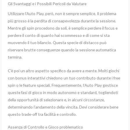
Gli Svantaggi e i Possibili Pericoli da Valutare
Utilizzare l’Auto Play, però, non è sempre semplice. Il problema
più grosso è la perdita di consapevolezza durante la sessione.
Mentre gli spin procedono da soli, è semplice perdere il focus e
perdere il conto di quanto hai scommesso e di come si sta
muovendo il tuo bilancio. Questa specie di distacco può
riservare brutte conseguenze quando la sessione automatica
termina.
C’è poi un altro aspetto specifico da avere a mente. Molti giochi
con bonus interattivi chiedono un tuo contributo durante i free
spin o le feature speciali. Frequentemente, l’Auto Play gestisce
queste fasi di gioco in modo autonomo e standard, togliendoti
della opportunità di selezionare e, in alcuni circostanze,
determinando l’andamento della vincita. Devi considerare bene
questo trade-off tra facilità e controllo.
Assenza di Controllo e Gioco problematico