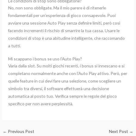
Le condizioni di stop sono obbligatorie?
No, non sono obbligate. Ma il mio parere è di ritenerle
fondamentali per un’esperienza di gioco consapevole. Puoi
avviare una sessione Auto Play senza definire limiti, però così
facendo incrementi il rischio di smarrire la tua cassa. Usare le
condizioni di stop è una abitudine intelligente, che raccomando
a tutti.
Mi scappano i bonus se uso l’Auto Play?
Varia dalla slot. Su molti giochi recenti, i bonus si innescano e si
completano normalmente anche con l’Auto Play attivo. Però, per
quelle feature in cui devi fare una selezione, come scegliere un
simbolo tra diversi, il software effettuerà una decisione
automatica al posto tuo. Verifica sempre le regole del gioco
specifico per non avere perplessità.
←
Previous Post
Next Post
→