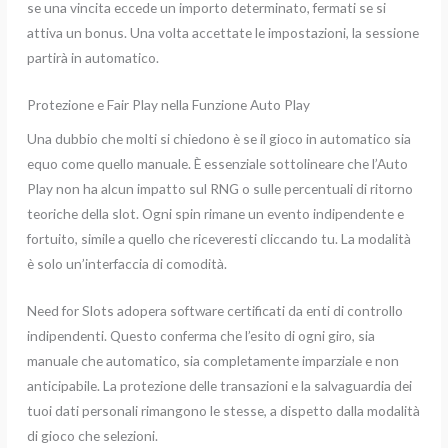
se una vincita eccede un importo determinato, fermati se si
attiva un bonus. Una volta accettate le impostazioni, la sessione
partirà in automatico.
Protezione e Fair Play nella Funzione Auto Play
Una dubbio che molti si chiedono è se il gioco in automatico sia
equo come quello manuale. È essenziale sottolineare che l’Auto
Play non ha alcun impatto sul RNG o sulle percentuali di ritorno
teoriche della slot. Ogni spin rimane un evento indipendente e
fortuito, simile a quello che riceveresti cliccando tu. La modalità
è solo un’interfaccia di comodità.
Need for Slots adopera software certificati da enti di controllo
indipendenti. Questo conferma che l’esito di ogni giro, sia
manuale che automatico, sia completamente imparziale e non
anticipabile. La protezione delle transazioni e la salvaguardia dei
tuoi dati personali rimangono le stesse, a dispetto dalla modalità
di gioco che selezioni.