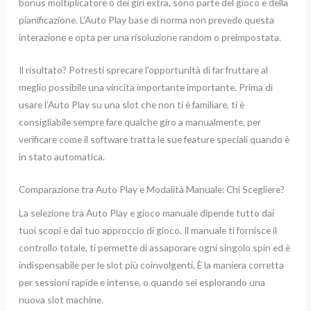
bonus moltiplicatore o dei giri extra, sono parte del gioco e della
pianificazione. L’Auto Play base di norma non prevede questa
interazione e opta per una risoluzione random o preimpostata.
Il risultato? Potresti sprecare l’opportunità di far fruttare al
meglio possibile una vincita importante importante. Prima di
usare l’Auto Play su una slot che non ti è familiare, ti è
consigliabile sempre fare qualche giro a manualmente, per
verificare come il software tratta le sue feature speciali quando è
in stato automatica.
Comparazione tra Auto Play e Modalità Manuale: Chi Scegliere?
La selezione tra Auto Play e gioco manuale dipende tutto dai
tuoi scopi e dal tuo approccio di gioco. Il manuale ti fornisce il
controllo totale, ti permette di assaporare ogni singolo spin ed è
indispensabile per le slot più coinvolgenti. È la maniera corretta
per sessioni rapide e intense, o quando sei esplorando una
nuova slot machine.