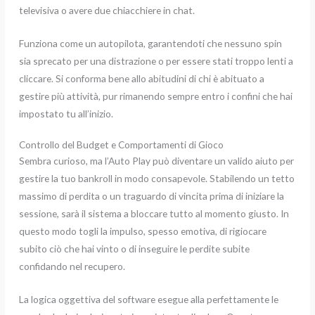
televisiva o avere due chiacchiere in chat.
Funziona come un autopilota, garantendoti che nessuno spin
sia sprecato per una distrazione o per essere stati troppo lenti a
cliccare. Si conforma bene allo abitudini di chi è abituato a
gestire più attività, pur rimanendo sempre entro i confini che hai
impostato tu all’inizio.
Controllo del Budget e Comportamenti di Gioco
Sembra curioso, ma l’Auto Play può diventare un valido aiuto per
gestire la tuo bankroll in modo consapevole. Stabilendo un tetto
massimo di perdita o un traguardo di vincita prima di iniziare la
sessione, sarà il sistema a bloccare tutto al momento giusto. In
questo modo togli la impulso, spesso emotiva, di rigiocare
subito ciò che hai vinto o di inseguire le perdite subite
confidando nel recupero.
La logica oggettiva del software esegue alla perfettamente le