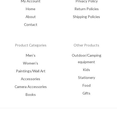
My Account
Privacy Policy
Home
Return Policies
About
Shipping Policies
Contact
Product Categories
Other Products
Men's
Outdoor/Camping
equipment
Women's
Kids
Paintings/Wall Art
Stationery
Accessories
Food
Camera Accessories
Gifts
Books