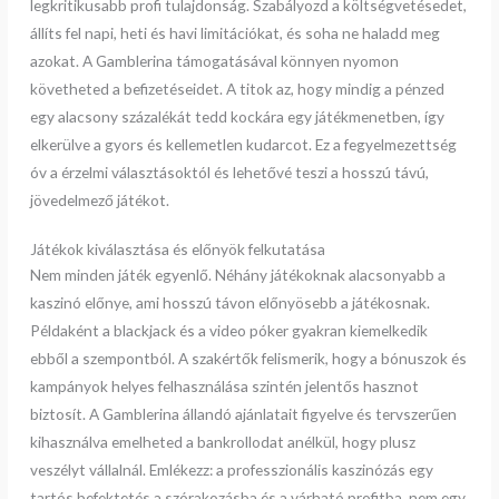
legkritikusabb profi tulajdonság. Szabályozd a költségvetésedet,
állíts fel napi, heti és havi limitációkat, és soha ne haladd meg
azokat. A Gamblerina támogatásával könnyen nyomon
követheted a befizetéseidet. A titok az, hogy mindig a pénzed
egy alacsony százalékát tedd kockára egy játékmenetben, így
elkerülve a gyors és kellemetlen kudarcot. Ez a fegyelmezettség
óv a érzelmi választásoktól és lehetővé teszi a hosszú távú,
jövedelmező játékot.
Játékok kiválasztása és előnyök felkutatása
Nem minden játék egyenlő. Néhány játékoknak alacsonyabb a
kaszinó előnye, ami hosszú távon előnyösebb a játékosnak.
Példaként a blackjack és a video póker gyakran kiemelkedik
ebből a szempontból. A szakértők felismerik, hogy a bónuszok és
kampányok helyes felhasználása szintén jelentős hasznot
biztosít. A Gamblerina állandó ajánlatait figyelve és tervszerűen
kihasználva emelheted a bankrollodat anélkül, hogy plusz
veszélyt vállalnál. Emlékezz: a professzionális kaszinózás egy
tartós befektetés a szórakozásba és a várható profitba, nem egy