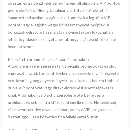
pusztán extra pénzt jelentenek, hanem alkalmat is a VIP pontok
gyors elérésére. Mindig tanulmányozd át a feltételeket, és
kamatoztasd azokat az ajánlatokat, amelyek a legtöbb VIP
pontot vagy a legjobb wager követelményeket nyújtják. A
bónuszok célratörő használata nagymértékben fokozhatja a
letett fogadások összegét anélkül, hogy saját zsebből kellene
finanszíroznod.
Részvétel a promóciós akciókban és tornákon
A Gamblerina rendszeresen tart speciális promóciókat és slot
vagy asztali játék tornákat. Ezeken a versenyeken való részvétel
nem kizárólag nagy nyereményekre ad alkalmat, hanem többször
dupla VIP pontokat vagy direkt előrelépési lehetőségeket is
kínál. A tornákon való aktív szereplés előtérbe helyezi a
profilodat és sebessíti a státuszod emelkedését. Ne késlekedj
részt venni minden olyan akcióban, amely a VIP programmal
összefüggő – ez a közvetlen út a felfelé vezető úton.