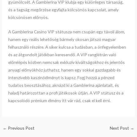
gyümölcsét. A Gamblerina VIP klubja egy különleges társaság,
és a tagság megőrzése egyfajta kölcsönös kapcsolat, amely
kölcsönösen előnyös.
A Gamblerina Casino VIP státusza nem csupán egy távoli álom,
hanem egy reális lehetőség bármely okosan játszó magyar
felhasználó részére. A siker kulcsa a tudásban, a önfegyelemben
és az átgondolt játékban keresendő. A VIP ranglétrán való
előrelépés közben nemcsak exkluzív kiváltságokhoz és jelentős
anyagi előnyökhöz juthatsz, hanem egy sokkal gazdagabb és
intenzívebb kaszinóélményt is kapsz. Fogj hozzá a pénzed
tudatos beosztásához, aknázd ki a Gamblerina ajánlatait, és
haladj határozottan a profi játékosok útján. A VIP státusz és a
kapcsolódó prémium élmény itt vár rád, csak el kell érni.
←
Previous Post
Next Post
→