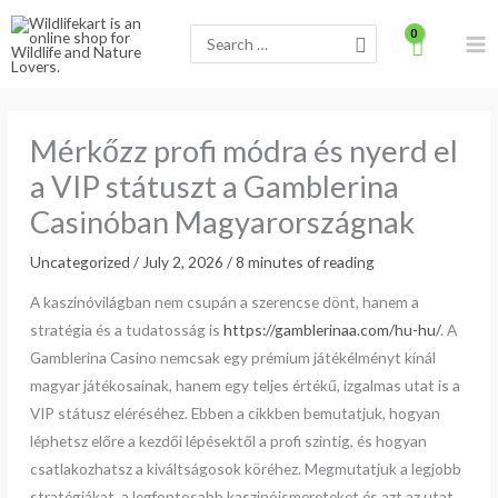
Skip
Search
to
for:
content
Mérkőzz profi módra és nyerd el
a VIP státuszt a Gamblerina
Casinóban Magyarországnak
Uncategorized
/
July 2, 2026
/
8 minutes of reading
A kaszinóvilágban nem csupán a szerencse dönt, hanem a
stratégia és a tudatosság is
https://gamblerinaa.com/hu-hu/
. A
Gamblerina Casino nemcsak egy prémium játékélményt kínál
magyar játékosainak, hanem egy teljes értékű, izgalmas utat is a
VIP státusz eléréséhez. Ebben a cikkben bemutatjuk, hogyan
léphetsz előre a kezdői lépésektől a profi szintig, és hogyan
csatlakozhatsz a kiváltságosok köréhez. Megmutatjuk a legjobb
stratégiákat, a legfontosabb kaszinóismereteket és azt az utat,