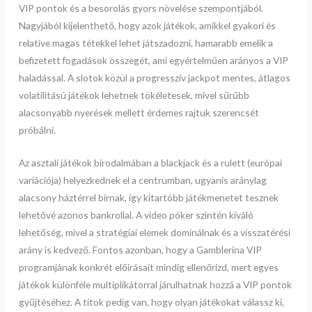
VIP pontok és a besorolás gyors növelése szempontjából.
Nagyjából kijelenthető, hogy azok játékok, amikkel gyakori és
relatíve magas tétekkel lehet játszadozni, hamarabb emelik a
befizetett fogadások összegét, ami egyértelműen arányos a VIP
haladással. A slotok közül a progresszív jackpot mentes, átlagos
volatilitású játékok lehetnek tökéletesek, mivel sűrűbb
alacsonyabb nyerések mellett érdemes rajtuk szerencsét
próbálni.
Az asztali játékok birodalmában a blackjack és a rulett (európai
variációja) helyezkednek el a centrumban, ugyanis aránylag
alacsony háztérrel bírnak, így kitartóbb játékmenetet tesznek
lehetővé azonos bankrollal. A video póker szintén kiváló
lehetőség, mivel a stratégiai elemek dominálnak és a visszatérési
arány is kedvező. Fontos azonban, hogy a Gamblerina VIP
programjának konkrét előírásait mindig ellenőrizd, mert egyes
játékok különféle multiplikátorral járulhatnak hozzá a VIP pontok
gyűjtéséhez. A titok pedig van, hogy olyan játékokat válassz ki,