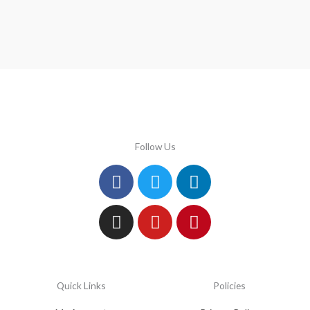
Follow Us
Facebook
Instagram
Twitter
Youtube
Linkedin
Pinterest
Quick Links
Policies