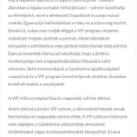
állandóan a legalacsonyabb téttel játszani – szintén lassíthatja
az előrelépést, mivel a elhelyezett fogadások összege marad
csekély. Egyensúlyt kell kialakítani a rizikó és a biztonság között.
Ezenkívül, sokan nem tudják eléggé a VIP program részletes
szabályait: hogyan gyűlnek a pontok, milyen időszakok
irányadók a szintlépésre, mely játékok biztosítanak több pontot.
Ezen az ismeretek hiánya azt okozhatja, hogy a játékos
tevékenysége nem a legoptimálisabban fókuszál a szint
elérésére. Aktív kommunikáció a Gamblerina ügyfélszolgálati
csapatával és a VIP program ismertetőjének részletes átnézése
kivédheti ezeket a veszélyeket.
A VIP státusz megtartása és magasabb szintek elérése
Amint elérted a kívánt VIP szintet, a rákövetkező feladat annak
fenntartása és magasabb szintre vitele. A VIP státusz többnyire
nem végleges; a Gamblerina valószínűleg rendszeres
értékeléseket végez és követelményeket támaszthat. Ez arra