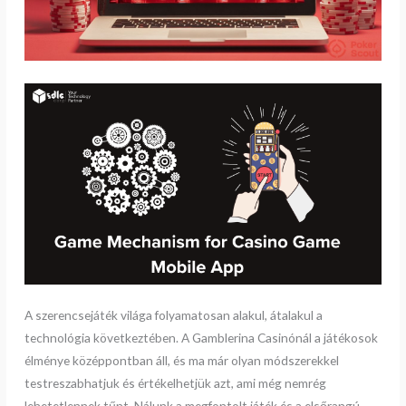
A szerencsejáték világa folyamatosan alakul, átalakul a
technológia következtében. A Gamblerina Casinónál a játékosok
élménye középpontban áll, és ma már olyan módszerekkel
testreszabhatjuk és értékelhetjük azt, ami még nemrég
lehetetlennek tűnt. Nálunk a megfontolt játék és a elsőrangú