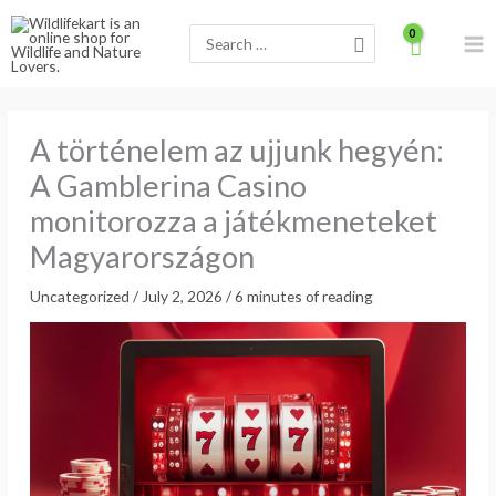
Skip
Search
to
for:
content
A történelem az ujjunk hegyén:
A Gamblerina Casino
monitorozza a játékmeneteket
Magyarországon
Uncategorized
/
July 2, 2026
/
6 minutes of reading