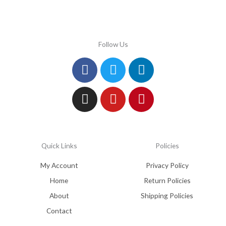
Follow Us
Facebook
Instagram
Twitter
Youtube
Linkedin
Pinterest
Quick Links
Policies
My Account
Privacy Policy
Home
Return Policies
About
Shipping Policies
Contact