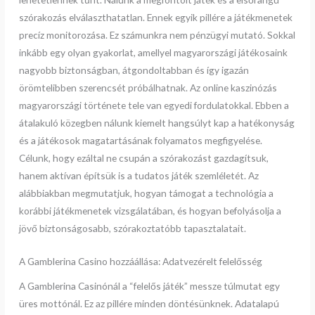
szórakozás elválaszthatatlan. Ennek egyik pillére a játékmenetek
precíz monitorozása. Ez számunkra nem pénzügyi mutató. Sokkal
inkább egy olyan gyakorlat, amellyel magyarországi játékosaink
nagyobb biztonságban, átgondoltabban és így igazán
örömtelibben szerencsét próbálhatnak. Az online kaszinózás
magyarországi története tele van egyedi fordulatokkal. Ebben a
átalakuló közegben nálunk kiemelt hangsúlyt kap a hatékonyság
és a játékosok magatartásának folyamatos megfigyelése.
Célunk, hogy ezáltal ne csupán a szórakozást gazdagítsuk,
hanem aktívan építsük is a tudatos játék szemléletét. Az
alábbiakban megmutatjuk, hogyan támogat a technológia a
korábbi játékmenetek vizsgálatában, és hogyan befolyásolja a
jövő biztonságosabb, szórakoztatóbb tapasztalatait.
A Gamblerina Casino hozzáállása: Adatvezérelt felelősség
A Gamblerina Casinónál a “felelős játék” messze túlmutat egy
üres mottónál. Ez az pillére minden döntésünknek. Adatalapú