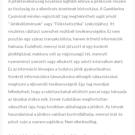
A játéktevékenység követése legfőbb előnye a játékosok részére
az tisztaság és a ellenőrzés érzetének biztosítása. A Gamblerina
Casinónál minden regisztrált tag megtekintheti saját privát
“Játékelőzmények” vagy “Fiókstatisztika” szekciójához. Itt
részletes rálátást szerezhet múltbeli tevékenységébe. Ez nem
pusztán egy száraz tranzakciólista, hanem érthető információk
halmaza. Észlelheti, mennyi órát játszott el egy konkrét
játékfajtával, mekkora volt az végösszegű tét, mennyit
nyereményt szerzett vagy elbukott egy adott intervallum alatt.
Ez az információ lényeges a tudatos játék gyakorlásához.
Konkrét információkra támaszkodva elősegíti választásokat
meghozni a eljövendő tevékenységről. Egy tag mondjuk
felfedezheti, hogy a rulettasztalnál eltöltött percei nagy hányada
az éjszakai órákra esik. Ennek tudatában megfontoltan
választhat úgy, hogy korábban abbahagyja a játékot. Az tények
használatával a játékos valóban kontrollálhatja, mennyi órát és
pénzt szán a szerencsejátékra. Nem ellenkezőleg.