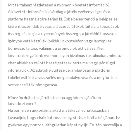
Mit tartalmaz részletesen a nyomon követett információ?
A követett információ kizárólag a játéktevékenységre és a
platform használatára terjed ki. Ebbe beleértendő a belépés és
kijelentkezés időbélyege, a játszott játékok fajtája, a fogadások
összege és ideje, a nyeremények összege, a játékidő hossza, a
igénybe vett készülék (például okostelefon vagy laptop) és
böngésző fajtája, valamint a promóciók aktiválása. Nem
követünk rögzítünk nyomon olyan bizalmas tartalmakat, mint az
chat ablakban zajlott beszélgetések tartalma, vagy pénzügyi
információk. Az adatok gyűjtése célja világosan a platform
tökéletesítése, a visszaélés megakadályozása és a megfontolt
szerencsejáték támogatása.
Kihez fordulhatok járulhatok, ha aggódom a játékom
következtében?
Ha bármilyen aggodalma akad a játékával vonatkozásban,
javasoljuk, hogy elsőként nézze meg statisztikáit a fiókjában. Ez
gyakran egy pontos, elfogulatlan képet nyújt. Ezután használja a