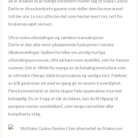
de er årsaken til at mange nordmenn holder seg til Stake Casino.
Dette er disse konkrete gavene som skiller dem fra mye annet
tull der ute. La oss utforske det som høster mest ros, rett fra
brukernes eget skriveri.
Ultra-raske utbetalinger og sømløse transaksjoner
Dette er den aller mest påskjønnede funksjonen i norske
tilbakemeldinger. Spillere forteller om utrolig hurtige
utbetalingsprosesser, ofte på bare noen øyeblikk, selv for høyere
summer. Det er tilfelle for mange av de betalingsmetodene som
er utbredte i Norge, både kryptovaluta og vanlige kort. Følelsen
av å få gevinsten sin med en gang gir en enorm troverdighet.
Flere kommenterer at dette skaper hele opplevelsen mye mer
behagelig. Du er trygg at når du lykkes, kan du få tilgang til
pengene nesten umiddelbart, uten lange ventetider eller
kompliserte steg.