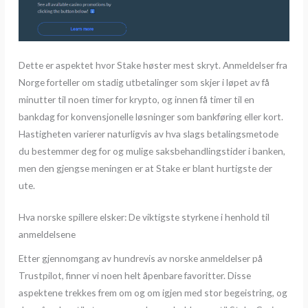
Dette er aspektet hvor Stake høster mest skryt. Anmeldelser fra
Norge forteller om stadig utbetalinger som skjer i løpet av få
minutter til noen timer for krypto, og innen få timer til en
bankdag for konvensjonelle løsninger som bankføring eller kort.
Hastigheten varierer naturligvis av hva slags betalingsmetode
du bestemmer deg for og mulige saksbehandlingstider i banken,
men den gjengse meningen er at Stake er blant hurtigste der
ute.
Hva norske spillere elsker: De viktigste styrkene i henhold til
anmeldelsene
Etter gjennomgang av hundrevis av norske anmeldelser på
Trustpilot, finner vi noen helt åpenbare favoritter. Disse
aspektene trekkes frem om og om igjen med stor begeistring, og