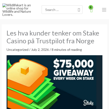
Skip
Search
to
for:
content
Les hva kunder tenker om Stake
Casino på Trustpilot fra Norge
Uncategorized
/
July 2, 2026
/
8 minutes of reading