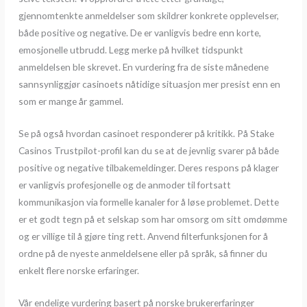
gjennomtenkte anmeldelser som skildrer konkrete opplevelser,
både positive og negative. De er vanligvis bedre enn korte,
emosjonelle utbrudd. Legg merke på hvilket tidspunkt
anmeldelsen ble skrevet. En vurdering fra de siste månedene
sannsynliggjør casinoets nåtidige situasjon mer presist enn en
som er mange år gammel.
Se på også hvordan casinoet responderer på kritikk. På Stake
Casinos Trustpilot-profil kan du se at de jevnlig svarer på både
positive og negative tilbakemeldinger. Deres respons på klager
er vanligvis profesjonelle og de anmoder til fortsatt
kommunikasjon via formelle kanaler for å løse problemet. Dette
er et godt tegn på et selskap som har omsorg om sitt omdømme
og er villige til å gjøre ting rett. Anvend filterfunksjonen for å
ordne på de nyeste anmeldelsene eller på språk, så finner du
enkelt flere norske erfaringer.
Vår endelige vurdering basert på norske brukererfaringer