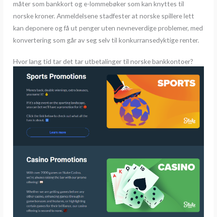
måter som bankkort og e-lommebøker som kan knyttes til
norske kroner. Anmeldelsene stadfester at norske spillere lett
kan deponere og få ut penger uten nevneverdige problemer, med
konvertering som går av seg selv til konkurransedyktige renter.
Hvor lang tid tar det tar utbetalinger til norske bankkontoer?