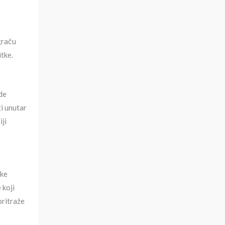
graču
itke.
de
ti unutar
iji
ske
 koji
pritraže