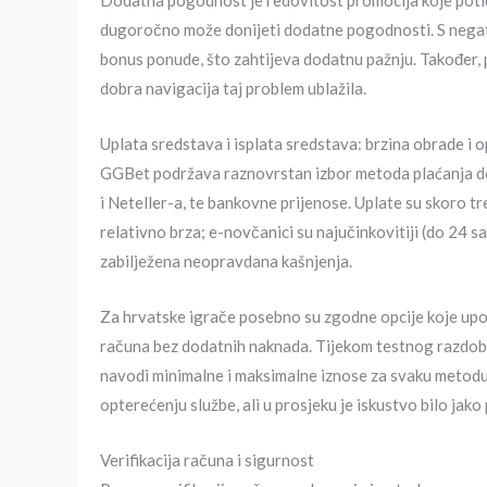
Dodatna pogodnost je redovitost promocija koje potiču
dugoročno može donijeti dodatne pogodnosti. S negati
bonus ponude, što zahtijeva dodatnu pažnju. Također, 
dobra navigacija taj problem ublažila.
Uplata sredstava i isplata sredstava: brzina obrade i o
GGBet podržava raznovrstan izbor metoda plaćanja dost
i Neteller-a, te bankovne prijenose. Uplate su skoro t
relativno brza; e-novčanici su najučinkovitiji (do 24 s
zabilježena neopravdana kašnjenja.
Za hrvatske igrače posebno su zgodne opcije koje upo
računa bez dodatnih naknada. Tijekom testnog razdoblj
navodi minimalne i maksimalne iznose za svaku metodu,
opterećenju službe, ali u prosjeku je iskustvo bilo jako
Verifikacija računa i sigurnost