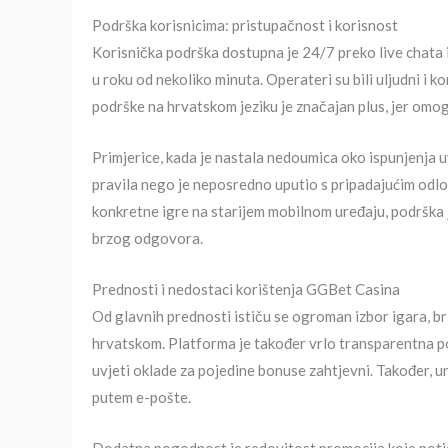
Podrška korisnicima: pristupačnost i korisnost
Korisnička podrška dostupna je 24/7 preko live chata 
u roku od nekoliko minuta. Operateri su bili uljudni i 
podrške na hrvatskom jeziku je značajan plus, jer omog
Primjerice, kada je nastala nedoumica oko ispunjenja u
pravila nego je neposredno uputio s pripadajućim odlom
konkretne igre na starijem mobilnom uređaju, podrška je
brzog odgovora.
Prednosti i nedostaci korištenja GGBet Casina
Od glavnih prednosti ističu se ogroman izbor igara, br
hrvatskom. Platforma je također vrlo transparentna po 
uvjeti oklade za pojedine bonuse zahtjevni. Također, u
putem e-pošte.