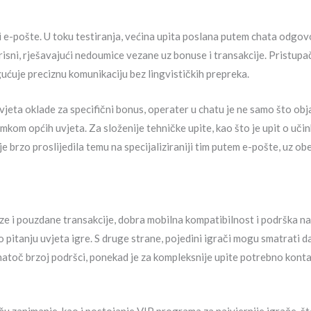
i e-pošte. U toku testiranja, većina upita poslana putem chata odgov
korisni, rješavajući nedoumice vezane uz bonuse i transakcije. Pristup
ućuje preciznu komunikaciju bez lingvističkih prepreka.
vjeta oklade za specifični bonus, operater u chatu je ne samo što obj
kom općih uvjeta. Za složenije tehničke upite, kao što je upit o uči
 brzo proslijedila temu na specijaliziraniji tim putem e-pošte, uz ob
ze i pouzdane transakcije, dobra mobilna kompatibilnost i podrška na
pitanju uvjeta igre. S druge strane, pojedini igrači mogu smatrati d
natoč brzoj podršci, ponekad je za kompleksnije upite potrebno konta