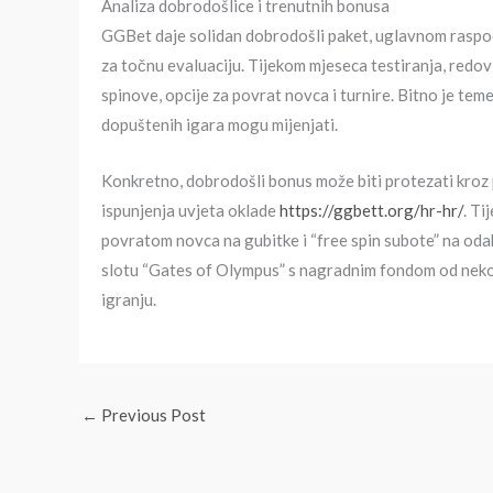
Analiza dobrodošlice i trenutnih bonusa
GGBet daje solidan dobrodošli paket, uglavnom raspodi
za točnu evaluaciju. Tijekom mjeseca testiranja, redovi
spinove, opcije za povrat novca i turnire. Bitno je teme
dopuštenih igara mogu mijenjati.
Konkretno, dobrodošli bonus može biti protezati kroz 
ispunjenja uvjeta oklade
https://ggbett.org/hr-hr/
. Ti
povratom novca na gubitke i “free spin subote” na odab
slotu “Gates of Olympus” s nagradnim fondom od nekol
igranju.
←
Previous Post