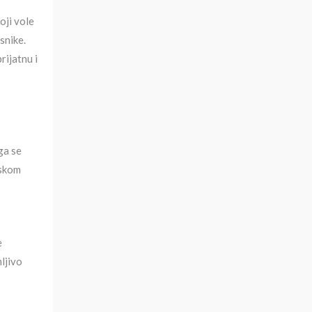
oji vole
snike.
rijatnu i
ga se
tskom
e
ljivo