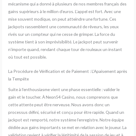
mécanisme qui a donné à plusieurs de nos membres français des
gains supérieurs à le million d’euros. L’appel est fort. Avec une
mise souvent modique, on peut atteindre une fortune. Ces
jackpots rassemblent une communauté de rêveurs, les yeux
rivés sur un compteur qui ne cesse de grimper. La force du
système tient à son imprévisibilité. Le jackpot peut survenir
n’importe quand, rendant chaque tour de rouleaux un instant
où tout est possible.
La Procédure de Vérification et de Paiement : L’Apaisement après
la Tempête
Suite à l’enthousiasme vient une phase essentielle : valider le
gain et le toucher. À Neon54 Casino, nous comprenons que
cette attente peut être nerveuse. Nous avons donc un
processus défini, sécurisé et conçu pour être rapide. Quand un
jackpot est remporté, notre système l’enregistre. Notre équipe
dédiée aux gains importants se met en relation avec le joueur. La
validation revient à vérifier la légitimité de la session de jeu et à