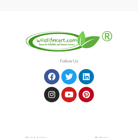
Follow Us
Facebook
Instagram
Twitter
Youtube
Linkedin
Pinterest