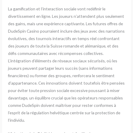
La gamification et l’interaction sociale vont redéfinir le
divertissement en ligne. Les joueurs n’attendent plus seulement
des gains, mais une expérience captivante. Les futures offres de
DudeSpin Casino pourraient inclure des jeux avec des narrations
évolutives, des tournois interactifs en temps réel confrontant
des joueurs de toute la Suisse romande et alémanique, et des
défis communautaires avec récompenses collectives.
L’intégration d’éléments de réseaux sociaux sécurisés, où les
joueurs peuvent partager leurs succès (sans informations
financières) ou former des groupes, renforcera le sentiment
d’appartenance. Ces innovations doivent toutefois être pensées
pour éviter toute pression sociale excessive poussant à miser
davantage, un équilibre crucial que les opérateurs responsables
comme DudeSpin doivent maîtriser pour rester conformes à
l’esprit de la régulation helvétique centrée sur la protection de
l’individu.