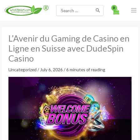
Skip
Search
to
for:
content
L’Avenir du Gaming de Casino en
Ligne en Suisse avec DudeSpin
Casino
Uncategorized
/
July 6, 2026
/
6 minutes of reading