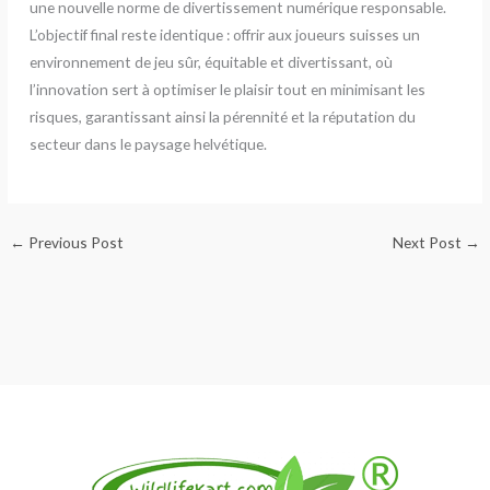
une nouvelle norme de divertissement numérique responsable.
L’objectif final reste identique : offrir aux joueurs suisses un
environnement de jeu sûr, équitable et divertissant, où
l’innovation sert à optimiser le plaisir tout en minimisant les
risques, garantissant ainsi la pérennité et la réputation du
secteur dans le paysage helvétique.
←
Previous Post
Next Post
→