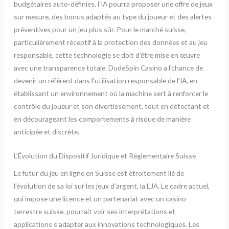
budgétaires auto-définies, l’IA pourra proposer une offre de jeux
sur mesure, des bonus adaptés au type du joueur et des alertes
préventives pour un jeu plus sûr. Pour le marché suisse,
particulièrement réceptif à la protection des données et au jeu
responsable, cette technologie se doit d’être mise en œuvre
avec une transparence totale. DudeSpin Casino a l’chance de
devenir un référent dans l’utilisation responsable de l’IA, en
établissant un environnement où la machine sert à renforcer le
contrôle du joueur et son divertissement, tout en détectant et
en décourageant les comportements à risque de manière
anticipée et discrète.
L’Évolution du Dispositif Juridique et Réglementaire Suisse
Le futur du jeu en ligne en Suisse est étroitement lié de
l’évolution de sa loi sur les jeux d’argent, la LJA. Le cadre actuel,
qui impose une licence et un partenariat avec un casino
terrestre suisse, pourrait voir ses interprétations et
applications s’adapter aux innovations technologiques. Les