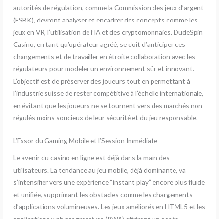
autorités de régulation, comme la Commission des jeux d’argent
(ESBK), devront analyser et encadrer des concepts comme les
jeux en VR, l’utilisation de l’IA et des cryptomonnaies. DudeSpin
Casino, en tant qu’opérateur agréé, se doit d’anticiper ces
changements et de travailler en étroite collaboration avec les
régulateurs pour modeler un environnement sûr et innovant.
L’objectif est de préserver des joueurs tout en permettant à
l’industrie suisse de rester compétitive à l’échelle internationale,
en évitant que les joueurs ne se tournent vers des marchés non
régulés moins soucieux de leur sécurité et du jeu responsable.
L’Essor du Gaming Mobile et l’Session Immédiate
Le avenir du casino en ligne est déjà dans la main des
utilisateurs. La tendance au jeu mobile, déjà dominante, va
s’intensifier vers une expérience “instant play” encore plus fluide
et unifiée, supprimant les obstacles comme les chargements
d’applications volumineuses. Les jeux améliorés en HTML5 et les
applications web progressives (PWA) offriront un accès