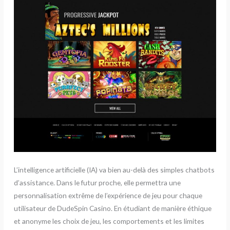
L’intelligence artificielle (IA) va bien au-delà des simples chatbots
d’assistance. Dans le futur proche, elle permettra une
personnalisation extrême de l’expérience de jeu pour chaque
utilisateur de DudeSpin Casino. En étudiant de manière éthique
et anonyme les choix de jeu, les comportements et les limites