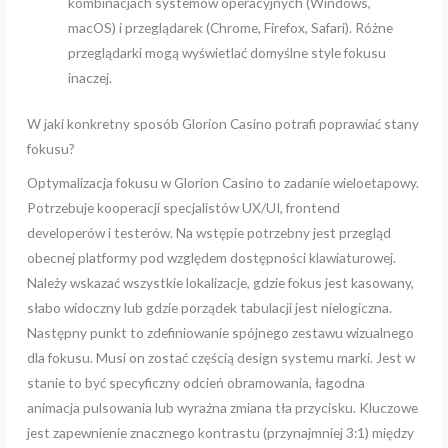
kombinacjach systemów operacyjnych (Windows,
macOS) i przeglądarek (Chrome, Firefox, Safari). Różne
przeglądarki mogą wyświetlać domyślne style fokusu
inaczej.
W jaki konkretny sposób Glorion Casino potrafi poprawiać stany
fokusu?
Optymalizacja fokusu w Glorion Casino to zadanie wieloetapowy.
Potrzebuje kooperacji specjalistów UX/UI, frontend
developerów i testerów. Na wstępie potrzebny jest przegląd
obecnej platformy pod względem dostępności klawiaturowej.
Należy wskazać wszystkie lokalizacje, gdzie fokus jest kasowany,
słabo widoczny lub gdzie porządek tabulacji jest nielogiczna.
Następny punkt to zdefiniowanie spójnego zestawu wizualnego
dla fokusu. Musi on zostać częścią design systemu marki. Jest w
stanie to być specyficzny odcień obramowania, łagodna
animacja pulsowania lub wyraźna zmiana tła przycisku. Kluczowe
jest zapewnienie znacznego kontrastu (przynajmniej 3:1) między