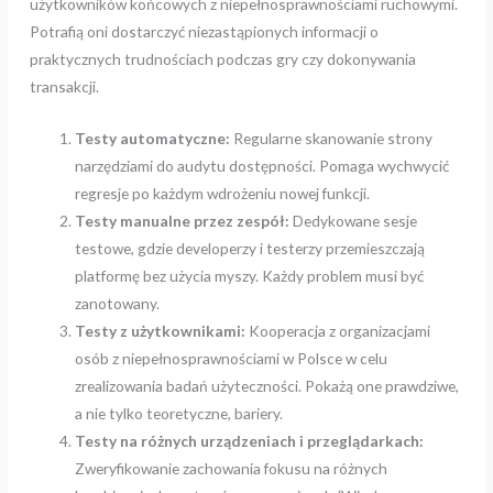
użytkowników końcowych z niepełnosprawnościami ruchowymi.
Potrafią oni dostarczyć niezastąpionych informacji o
praktycznych trudnościach podczas gry czy dokonywania
transakcji.
Testy automatyczne:
Regularne skanowanie strony
narzędziami do audytu dostępności. Pomaga wychwycić
regresje po każdym wdrożeniu nowej funkcji.
Testy manualne przez zespół:
Dedykowane sesje
testowe, gdzie developerzy i testerzy przemieszczają
platformę bez użycia myszy. Każdy problem musi być
zanotowany.
Testy z użytkownikami:
Kooperacja z organizacjami
osób z niepełnosprawnościami w Polsce w celu
zrealizowania badań użyteczności. Pokażą one prawdziwe,
a nie tylko teoretyczne, bariery.
Testy na różnych urządzeniach i przeglądarkach:
Zweryfikowanie zachowania fokusu na różnych