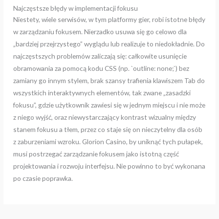
Najczęstsze błędy w implementacji fokusu
Niestety, wiele serwisów, w tym platformy gier, robi istotne błędy
w zarządzaniu fokusem. Nierzadko usuwa się go celowo dla
„bardziej przejrzystego” wyglądu lub realizuje to niedokładnie. Do
najczęstszych problemów zaliczają się: całkowite usunięcie
obramowania za pomocą kodu CSS (np. `outline: none;`) bez
zamiany go innym stylem, brak szansy trafienia klawiszem Tab do
wszystkich interaktywnych elementów, tak zwane „zasadzki
fokusu”, gdzie użytkownik zawiesi się w jednym miejscu i nie może
z niego wyjść, oraz niewystarczający kontrast wizualny między
stanem fokusu a tłem, przez co staje się on nieczytelny dla osób
z zaburzeniami wzroku. Glorion Casino, by uniknąć tych pułapek,
musi postrzegać zarządzanie fokusem jako istotną część
projektowania i rozwoju interfejsu. Nie powinno to być wykonana
po czasie poprawka.