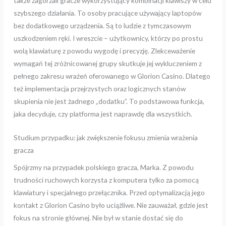
także zagorzali gracze wykorzystujący kombinacji klawiszy w celu
szybszego działania. To osoby pracujące używający laptopów
bez dodatkowego urządzenia. Są to ludzie z tymczasowym
uszkodzeniem ręki. I wreszcie – użytkownicy, którzy po prostu
wolą klawiaturę z powodu wygodę i precyzję. Zlekceważenie
wymagań tej zróżnicowanej grupy skutkuje jej wykluczeniem z
pełnego zakresu wrażeń oferowanego w Glorion Casino. Dlatego
też implementacja przejrzystych oraz logicznych stanów
skupienia nie jest żadnego „dodatku”. To podstawowa funkcja,
jaka decyduje, czy platforma jest naprawdę dla wszystkich.
Studium przypadku: jak zwiększenie fokusu zmienia wrażenia
gracza
Spójrzmy na przypadek polskiego gracza, Marka. Z powodu
trudności ruchowych korzysta z komputera tylko za pomocą
klawiatury i specjalnego przełącznika. Przed optymalizacją jego
kontakt z Glorion Casino było uciążliwe. Nie zauważał, gdzie jest
fokus na stronie głównej. Nie był w stanie dostać się do