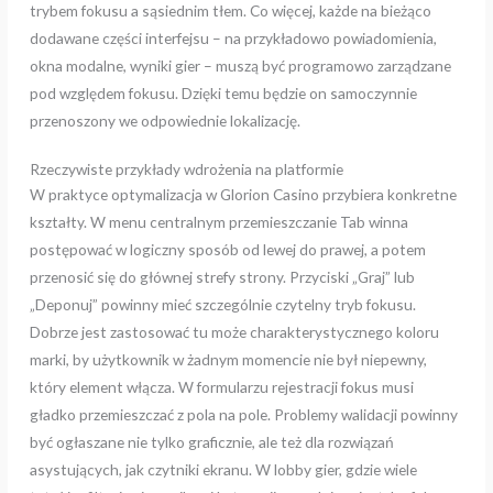
trybem fokusu a sąsiednim tłem. Co więcej, każde na bieżąco
dodawane części interfejsu – na przykładowo powiadomienia,
okna modalne, wyniki gier – muszą być programowo zarządzane
pod względem fokusu. Dzięki temu będzie on samoczynnie
przenoszony we odpowiednie lokalizację.
Rzeczywiste przykłady wdrożenia na platformie
W praktyce optymalizacja w Glorion Casino przybiera konkretne
kształty. W menu centralnym przemieszczanie Tab winna
postępować w logiczny sposób od lewej do prawej, a potem
przenosić się do głównej strefy strony. Przyciski „Graj” lub
„Deponuj” powinny mieć szczególnie czytelny tryb fokusu.
Dobrze jest zastosować tu może charakterystycznego koloru
marki, by użytkownik w żadnym momencie nie był niepewny,
który element włącza. W formularzu rejestracji fokus musi
gładko przemieszczać z pola na pole. Problemy walidacji powinny
być ogłaszane nie tylko graficznie, ale też dla rozwiązań
asystujących, jak czytniki ekranu. W lobby gier, gdzie wiele