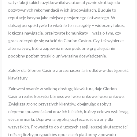
satysfakcji takich użytkowników automatycznie skutkuje do
pozytywnych rekomendacji w ich środowiskach. Buduje to
reputację kasyna jako miejsca przyjaznego i otwartego. W
dalszej perspektywie to właśnie te szczegóły – widoczny fokus,
logiczna nawigacja, przejrzyste komunikaty – ważą o tym, czy
gracz zdecyduje się wrócić do Glorion Casino. Czy też wybierze
alternatywy, która zapewnia może podobne gry, ale już nie
podobny poziom troski o uniwersalne doświadczenie.
Zalety dla Glorion Casino z przeznaczenia środków w dostępność
klawiatury
Zainwestowanie w solidną obsługę klawiaturą daje Glorion
Casino realne korzyści biznesowe i wizerunkowe i wizerunkowe.
Zwiększa grono przyszłych klientów, obejmując osoby z
niepełnosprawnościami oraz ich bliskich, którzy celowo wybierają
etyczne marki. Usprawnia ogólną użyteczność strony dla
wszystkich. Prowadzi to do dłuższych sesji, lepszej skuteczności
i niższej liczby przypadków opuszczeń platformy z powodu