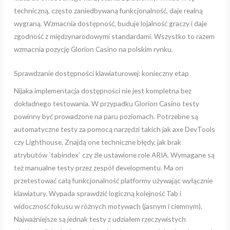
techniczną, często zaniedbywaną funkcjonalność, daje realną
wygraną. Wzmacnia dostępność, buduje lojalność graczy i daje
zgodność z międzynarodowymi standardami. Wszystko to razem
wzmacnia pozycję Glorion Casino na polskim rynku.
Sprawdzanie dostępności klawiaturowej: konieczny etap
Nijaka implementacja dostępności nie jest kompletna bez
dokładnego testowania. W przypadku Glorion Casino testy
powinny być prowadzone na paru poziomach. Potrzebne są
automatyczne testy za pomocą narzędzi takich jak axe DevTools
czy Lighthouse. Znajdą one techniczne błędy, jak brak
atrybutów `tabindex` czy źle ustawione role ARIA. Wymagane są
też manualne testy przez zespół developmentu. Ma on
przetestować całą funkcjonalność platformy używając wyłącznie
klawiatury. Wypada sprawdzić logiczną kolejność Tab i
widoczność fokusu w różnych motywach (jasnym i ciemnym).
Najważniejsze są jednak testy z udziałem rzeczywistych