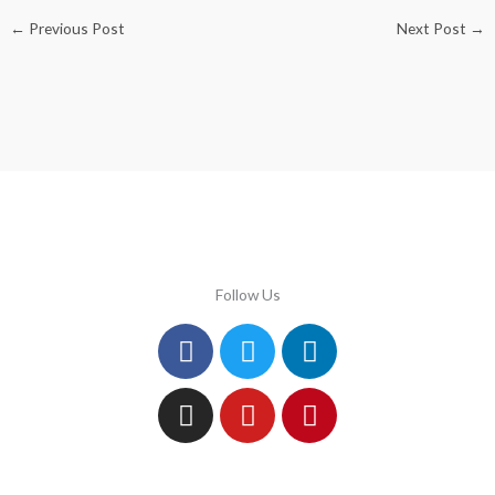
←
Previous Post
Next Post
→
Follow Us
Facebook
Instagram
Twitter
Youtube
Linkedin
Pinterest