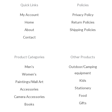
Quick Links
Policies
My Account
Privacy Policy
Home
Return Policies
About
Shipping Policies
Contact
Product Categories
Other Products
Men's
Outdoor/Camping
equipment
Women's
Kids
Paintings/Wall Art
Stationery
Accessories
Food
Camera Accessories
Gifts
Books