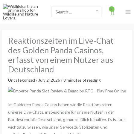
Skip
Search
to
for:
content
Reaktionszeiten im Live-Chat
des Golden Panda Casinos,
erfasst von einem Nutzer aus
Deutschland
Uncategorized
/
July 2, 2026
/
8 minutes of reading
Im Goldenen Panda Casino haben wir die Reaktionszeiten
unseres Live-Chats, insbesondere für unsere Nutzer in der
Bundesrepublik Deutschland, genau im Blick behalten. Es ist uns
wichtig zu wissen, wie unser Service zu Stoßzeiten und