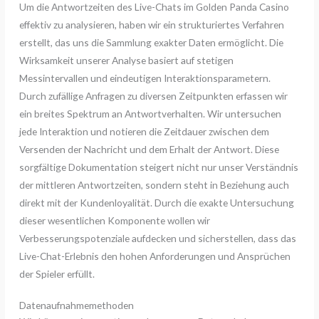
Um die Antwortzeiten des Live-Chats im Golden Panda Casino
effektiv zu analysieren, haben wir ein strukturiertes Verfahren
erstellt, das uns die Sammlung exakter Daten ermöglicht. Die
Wirksamkeit unserer Analyse basiert auf stetigen
Messintervallen und eindeutigen Interaktionsparametern.
Durch zufällige Anfragen zu diversen Zeitpunkten erfassen wir
ein breites Spektrum an Antwortverhalten. Wir untersuchen
jede Interaktion und notieren die Zeitdauer zwischen dem
Versenden der Nachricht und dem Erhalt der Antwort. Diese
sorgfältige Dokumentation steigert nicht nur unser Verständnis
der mittleren Antwortzeiten, sondern steht in Beziehung auch
direkt mit der Kundenloyalität. Durch die exakte Untersuchung
dieser wesentlichen Komponente wollen wir
Verbesserungspotenziale aufdecken und sicherstellen, dass das
Live-Chat-Erlebnis den hohen Anforderungen und Ansprüchen
der Spieler erfüllt.
Datenaufnahmemethoden