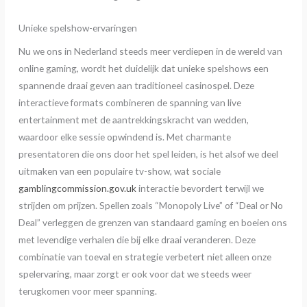
Unieke spelshow-ervaringen
Nu we ons in Nederland steeds meer verdiepen in de wereld van
online gaming, wordt het duidelijk dat unieke spelshows een
spannende draai geven aan traditioneel casinospel. Deze
interactieve formats combineren de spanning van live
entertainment met de aantrekkingskracht van wedden,
waardoor elke sessie opwindend is. Met charmante
presentatoren die ons door het spel leiden, is het alsof we deel
uitmaken van een populaire tv-show, wat sociale
gamblingcommission.gov.uk
interactie bevordert terwijl we
strijden om prijzen. Spellen zoals “Monopoly Live” of “Deal or No
Deal” verleggen de grenzen van standaard gaming en boeien ons
met levendige verhalen die bij elke draai veranderen. Deze
combinatie van toeval en strategie verbetert niet alleen onze
spelervaring, maar zorgt er ook voor dat we steeds weer
terugkomen voor meer spanning.