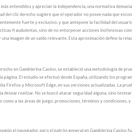
ez más entendidos y aprecian la independencia, una normativa demasi
tad del clic derecho sugiere que el operador no posee nada que escon
entemente fuerte y exclusivo, y que antepone la facilidad del usuari
cticas fraudulentas, sino de no entorpecer acciones inofensivas co
r una imagen de un saldo relevante. Esta aproximación define la rela
k derecho en Gamblerina Casino, se estableció una metodología de pru
 la página. El estudio se efectuó desde España, utilizando los progr
lla Firefox y Microsoft Edge, en sus versiones actualizadas. La prue
a desear realizar. No se buscó atacar seguridad alguna, sino testear
cio como a las áreas de juego, promociones, términos y condiciones, y
 según el navegador, pero el patrón general en Gamblerina Casino f