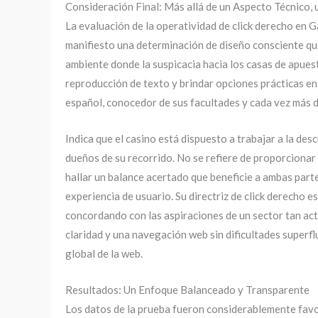
Consideración Final: Más allá de un Aspecto Técnico,
La evaluación de la operatividad de click derecho en 
manifiesto una determinación de diseño consciente que
ambiente donde la suspicacia hacia los casas de apuest
reproducción de texto y brindar opciones prácticas en 
español, conocedor de sus facultades y cada vez más d
Indica que el casino está dispuesto a trabajar a la des
dueños de su recorrido. No se refiere de proporcionar
hallar un balance acertado que beneficie a ambas part
experiencia de usuario. Su directriz de click derecho e
concordando con las aspiraciones de un sector tan act
claridad y una navegación web sin dificultades superfl
global de la web.
Resultados: Un Enfoque Balanceado y Transparente
Los datos de la prueba fueron considerablemente favo