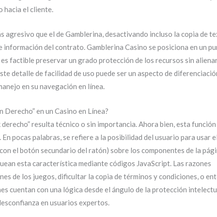
hacia el cliente.
s agresivo que el de Gamblerina, desactivando incluso la copia de te
e información del contrato. Gamblerina Casino se posiciona en un p
s factible preservar un grado protección de los recursos sin alienar
este detalle de facilidad de uso puede ser un aspecto de diferenciaci
 manejo en su navegación en línea.
ón Derecho” en un Casino en Línea?
k derecho” resulta técnico o sin importancia. Ahora bien, esta función
 En pocas palabras, se refiere a la posibilidad del usuario para usar 
 con el botón secundario del ratón) sobre los componentes de la pági
quean esta característica mediante códigos JavaScript. Las razones
s de los juegos, dificultar la copia de términos y condiciones, o en
nes cuentan con una lógica desde el ángulo de la protección intelectu
desconfianza en usuarios expertos.