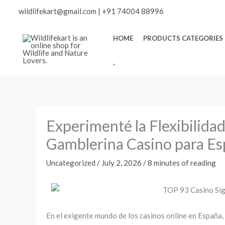
Skip
wildlifekart@gmail.com
|
+91 74004 88996
to
content
HOME
PRODUCTS CATEGORIES
W
I
S
H
L
I
Experimenté la Flexibilida
S
Gamblerina Casino para E
T
Uncategorized
/
July 2, 2026
/
8 minutes of reading
En el exigente mundo de los casinos online en España,