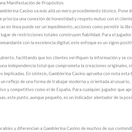
 una Manifestación de Propósitos
Gamblerina Casino va más allá un mero procedimiento técnico. Pone d
 prioriza una conexión de honestidad y respeto mutuo con el cliente
as en línea puede ser un impedimento, acciones como permitir la libr
lugar de restricciones totales construyen fiabilidad. Para el jugador
emandante con la excelencia digital, este enfoque es un signo positi
cubierto, facilitando que los clientes verifiquen la información y se c
 una independencia total que comprometa la creaciones originales, s
es implicadas. En síntesis, Gamblerina Casino aprueba con nota esta 
s un reflejo de una forma de trabajar moderna y orientada al usuario,
ivo y competitivo como el de España. Para cualquier jugador que apr
uas, este punto, aunque pequeño, es un indicador alentador de la pos
rables y diferencian a Gamblerina Casino de muchos de sus contend