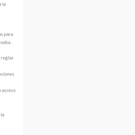
 la
as para
rueba.
 reglas
ociones
n acceso
 la