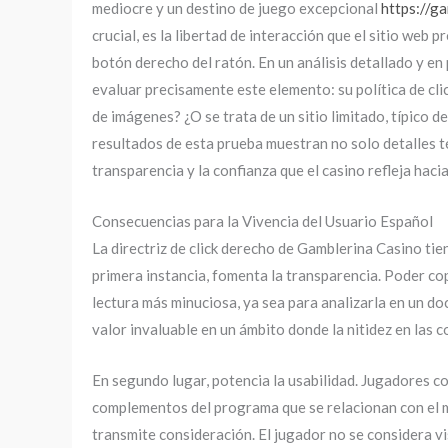
mediocre y un destino de juego excepcional
https://g
crucial, es la libertad de interacción que el sitio web
botón derecho del ratón. En un análisis detallado y e
evaluar precisamente este elemento: su política de cl
de imágenes? ¿O se trata de un sitio limitado, típico
resultados de esta prueba muestran no solo detalles té
transparencia y la confianza que el casino refleja haci
Consecuencias para la Vivencia del Usuario Español
La directriz de click derecho de Gamblerina Casino tien
primera instancia, fomenta la transparencia. Poder cop
lectura más minuciosa, ya sea para analizarla en un d
valor invaluable en un ámbito donde la nitidez en las 
En segundo lugar, potencia la usabilidad. Jugadores c
complementos del programa que se relacionan con el m
transmite consideración. El jugador no se considera v