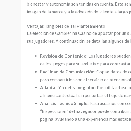
bienestar y autonomía son tenidas en cuenta. Esta sen
imagen de la marca y a la adhesión del cliente a largo 
Ventajas Tangibles de Tal Planteamiento
La elección de Gamblerina Casino de apostar por un s
sus jugadores. A continuación, se detallan algunos de
Revisión de Contenido:
Los jugadores pueden c
de los juegos para su análisis o para contrast
Facilidad de Comunicación:
Copiar datos de c
para compartirlos con el servicio de atención al
Adaptación del Navegador:
Posibilita el uso
al menú contextual, sin perturbar el flujo de na
Análisis Técnico Simple:
Para usuarios con con
“Inspeccionar” del navegador puede contribuir 
página, ayudando a una experiencia más establ