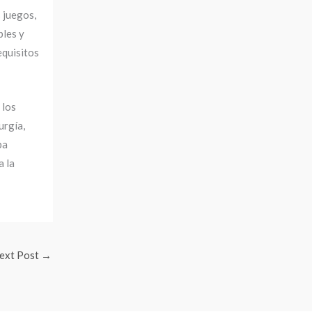
s juegos,
bles y
equisitos
 los
urgía,
ba
a la
ext Post
→