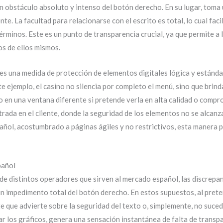
 obstáculo absoluto y intenso del botón derecho. En su lugar, toma
te. La facultad para relacionarse con el escrito es total, lo cual facil
érminos. Este es un punto de transparencia crucial, ya que permite a 
os de ellos mismos.
, es una medida de protección de elementos digitales lógica y estánda
ste ejemplo, el casino no silencia por completo el menú, sino que brin
co en una ventana diferente si pretende verla en alta calidad o compr
ntrada en el cliente, donde la seguridad de los elementos no se alcanz
añol, acostumbrado a páginas ágiles y no restrictivos, esta manera 
pañol
 de distintos operadores que sirven al mercado español, las discrepa
un impedimento total del botón derecho. En estos supuestos, al pret
te que advierte sobre la seguridad del texto o, simplemente, no suce
r los gráficos, genera una sensación instantánea de falta de transp