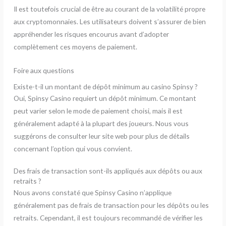
Il est toutefois crucial de être au courant de la volatilité propre
aux cryptomonnaies. Les utilisateurs doivent s’assurer de bien
appréhender les risques encourus avant d’adopter
complètement ces moyens de paiement.
Foire aux questions
Existe-t-il un montant de dépôt minimum au casino Spinsy ?
Oui, Spinsy Casino requiert un dépôt minimum. Ce montant
peut varier selon le mode de paiement choisi, mais il est
généralement adapté à la plupart des joueurs. Nous vous
suggérons de consulter leur site web pour plus de détails
concernant l’option qui vous convient.
Des frais de transaction sont-ils appliqués aux dépôts ou aux
retraits ?
Nous avons constaté que Spinsy Casino n’applique
généralement pas de frais de transaction pour les dépôts ou les
retraits. Cependant, il est toujours recommandé de vérifier les