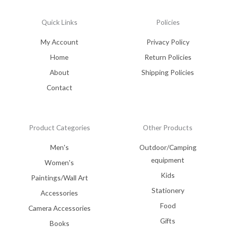
Quick Links
Policies
My Account
Privacy Policy
Home
Return Policies
About
Shipping Policies
Contact
Product Categories
Other Products
Men's
Outdoor/Camping
equipment
Women's
Kids
Paintings/Wall Art
Stationery
Accessories
Food
Camera Accessories
Gifts
Books