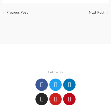
←
Previous Post
Next Post
→
Follow Us
Facebook
Instagram
Twitter
Youtube
Linkedin
Pinterest