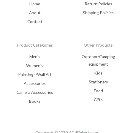
Home
Return Policies
About
Shipping Policies
Contact
Product Categories
Other Products
Men's
Outdoor/Camping
equipment
Women's
Kids
Paintings/Wall Art
Stationery
Accessories
Food
Camera Accessories
Gifts
Books
Copyright ©2020 Wildlifekart.com