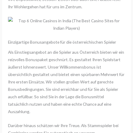
Ihr Wohlergehen hat für uns im Zentrum.
Einzigartige Bonusangebote für die österreichischen Spieler
Als Einstiegsangebot an die Spieler aus Österreich bieten wir ein
reizvolles Bonuspaket geschnürt. Es gestaltet Ihren Spielstart
äußerst lohnenswert. Unser Willkommensbonus ist
übersichtlich gestaltet und bietet einen spürbaren Mehrwert für
Ihre ersten Einsätze. Wir stellen großen Wert auf gerechte
Bonusbedingungen. Sie sind erreichbar und für Sie als Spieler
auch erfüllbar. So sind Sie in der Lage die Bonusmittel
tatsächlich nutzen und haben eine echte Chance auf eine
Auszahlung.
Darüber hinaus schätzen wir Ihre Treue. Als Stammspieler bei
Gamblerina werden Sie automatisch an unserem