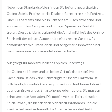
Neben den Standardspielen finden Sie bei uns neuartige Live-
Casino-Spiele. Professionelle Dealer präsentieren sie in Echtzeit.
Über HD-Streams sind Sie in Echtzeit am Tisch anwesend und
können mit dem Croupier und übrigen Spielern in Kontakt
treten. Dieses Erlebnis verbindet die Annehmlichkeit des Online-
Spiels mit der echten Atmosphäre eines realen Casinos. Es
demonstriert, wie Traditionen und zeitgemäße Innovation bei
Gamblerina eine faszinierende Einheit schaffen.
Ausgelegt für mobilfreundliches Spielen unterwegs
Ihr Casino soll immer und an jedem Ort mit dabei sein? Mit
Gamblerina ist das keine Schwierigkeit. Unsere Plattform ist
vollständig für mobile Geräte optimiert und funktioniert direkt
über den Browser des Smartphones oder Tablets. Sie müssen
keine separate App laden. Die mobile Version liefert dieselbe
Spielauswahl, die identischen Sicherheitsstandards und die
identische benutzerfreundliche Oberfläche wie die Desktop-