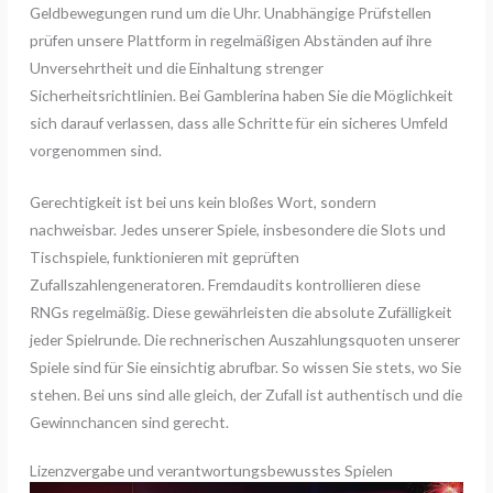
Geldbewegungen rund um die Uhr. Unabhängige Prüfstellen
prüfen unsere Plattform in regelmäßigen Abständen auf ihre
Unversehrtheit und die Einhaltung strenger
Sicherheitsrichtlinien. Bei Gamblerina haben Sie die Möglichkeit
sich darauf verlassen, dass alle Schritte für ein sicheres Umfeld
vorgenommen sind.
Gerechtigkeit ist bei uns kein bloßes Wort, sondern
nachweisbar. Jedes unserer Spiele, insbesondere die Slots und
Tischspiele, funktionieren mit geprüften
Zufallszahlengeneratoren. Fremdaudits kontrollieren diese
RNGs regelmäßig. Diese gewährleisten die absolute Zufälligkeit
jeder Spielrunde. Die rechnerischen Auszahlungsquoten unserer
Spiele sind für Sie einsichtig abrufbar. So wissen Sie stets, wo Sie
stehen. Bei uns sind alle gleich, der Zufall ist authentisch und die
Gewinnchancen sind gerecht.
Lizenzvergabe und verantwortungsbewusstes Spielen