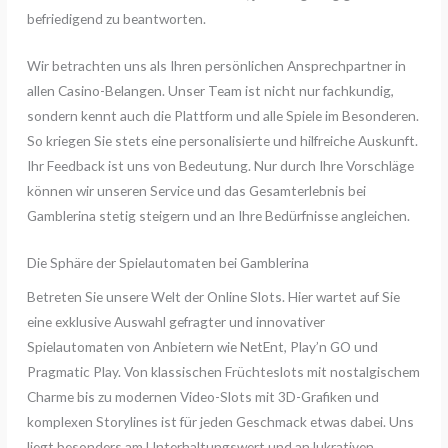
befriedigend zu beantworten.
Wir betrachten uns als Ihren persönlichen Ansprechpartner in
allen Casino-Belangen. Unser Team ist nicht nur fachkundig,
sondern kennt auch die Plattform und alle Spiele im Besonderen.
So kriegen Sie stets eine personalisierte und hilfreiche Auskunft.
Ihr Feedback ist uns von Bedeutung. Nur durch Ihre Vorschläge
können wir unseren Service und das Gesamterlebnis bei
Gamblerina stetig steigern und an Ihre Bedürfnisse angleichen.
Die Sphäre der Spielautomaten bei Gamblerina
Betreten Sie unsere Welt der Online Slots. Hier wartet auf Sie
eine exklusive Auswahl gefragter und innovativer
Spielautomaten von Anbietern wie NetEnt, Play’n GO und
Pragmatic Play. Von klassischen Früchteslots mit nostalgischem
Charme bis zu modernen Video-Slots mit 3D-Grafiken und
komplexen Storylines ist für jeden Geschmack etwas dabei. Uns
liegt besonders am Unterhaltungswert und an lukrativen