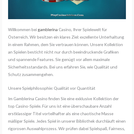
Willkommen bei
gamblerina
Casino, Ihrer Spielewelt für
Österreich. Wir besitzen ein klares Ziel: exzellente Unterhaltung
in einem Rahmen, dem Sie vertrauen können. Unsere Kollektion
an Spielen besticht nicht nur durch beeindruckende Grafiken
und spannende Features. Sie genügt vor allem maximale
Sicherheitsstandards. Bei uns erfahren Sie, wie Qualität und
Schutz zusammengehen.
Unsere Spielphilosophie: Qualität vor Quantität
Im Gamblerina Casino finden Sie eine exklusive Kollektion der
top Casino-Spiele. Für uns ist eine überschaubare Anzahl
erstklassiger Titel vorteilhafter als eine chaotische Masse
mäßiger Spiele. Jedes Spiel in unserer Bibliothek durchläuft einen
rigorosen Auswahlprozess. Wir prüfen dabei Spielspaß, Fairness,