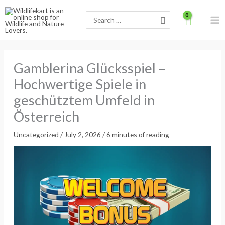
Skip
Search
to
for:
content
Gamblerina Glücksspiel –
Hochwertige Spiele in
geschütztem Umfeld in
Österreich
Uncategorized
/
July 2, 2026
/
6 minutes of reading