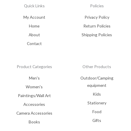
Quick Links
Policies
My Account
Privacy Policy
Home
Return Policies
About
Shipping Policies
Contact
Product Categories
Other Products
Men's
Outdoor/Camping
equipment
Women's
Kids
Paintings/Wall Art
Stationery
Accessories
Food
Camera Accessories
Gifts
Books