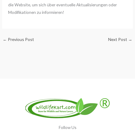
die Website, um sich über eventuelle Aktualisierungen oder
Modifikationen zu informieren!
←
Previous Post
Next Post
→
Follow Us