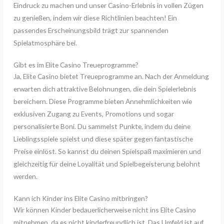
Eindruck zu machen und unser Casino-Erlebnis in vollen Zügen
zu genießen, indem wir diese Richtlinien beachten! Ein
passendes Erscheinungsbild trägt zur spannenden
Spielatmosphäre bei.
Gibt es im Elite Casino Treueprogramme?
Ja, Elite Casino bietet Treueprogramme an. Nach der Anmeldung
erwarten dich attraktive Belohnungen, die dein Spielerlebnis
bereichern. Diese Programme bieten Annehmlichkeiten wie
exklusiven Zugang zu Events, Promotions und sogar
personalisierte Boni. Du sammelst Punkte, indem du deine
Lieblingsspiele spielst und diese später gegen fantastische
Preise einlöst. So kannst du deinen Spielspaß maximieren und
gleichzeitig für deine Loyalität und Spielbegeisterung belohnt
werden.
Kann ich Kinder ins Elite Casino mitbringen?
Wir können Kinder bedauerlicherweise nicht ins Elite Casino
mitnehmen, da es nicht kinderfreundlich ist. Das Umfeld ist auf