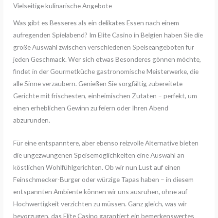
Vielseitige kulinarische Angebote
Was gibt es Besseres als ein delikates Essen nach einem
aufregenden Spielabend? Im Elite Casino in Belgien haben Sie die
große Auswahl zwischen verschiedenen Speiseangeboten für
jeden Geschmack. Wer sich etwas Besonderes gönnen möchte,
findet in der Gourmetküche gastronomische Meisterwerke, die
alle Sinne verzaubern. Genießen Sie sorgfältig zubereitete
Gerichte mit frischesten, einheimischen Zutaten – perfekt, um
einen erheblichen Gewinn zu feiern oder Ihren Abend
abzurunden.
Für eine entspanntere, aber ebenso reizvolle Alternative bieten
die ungezwungenen Speisemöglichkeiten eine Auswahl an
köstlichen Wohlfühlgerichten. Ob wir nun Lust auf einen
Feinschmecker-Burger oder würzige Tapas haben – in diesem
entspannten Ambiente können wir uns ausruhen, ohne auf
Hochwertigkeit verzichten zu müssen. Ganz gleich, was wir
bevorzugen, das Elite Casino garantiert ein bemerkenswertes