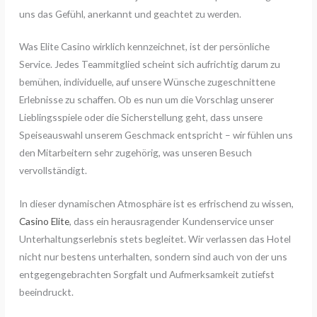
uns das Gefühl, anerkannt und geachtet zu werden.
Was Elite Casino wirklich kennzeichnet, ist der persönliche
Service. Jedes Teammitglied scheint sich aufrichtig darum zu
bemühen, individuelle, auf unsere Wünsche zugeschnittene
Erlebnisse zu schaffen. Ob es nun um die Vorschlag unserer
Lieblingsspiele oder die Sicherstellung geht, dass unsere
Speiseauswahl unserem Geschmack entspricht – wir fühlen uns
den Mitarbeitern sehr zugehörig, was unseren Besuch
vervollständigt.
In dieser dynamischen Atmosphäre ist es erfrischend zu wissen,
Casino Elite
, dass ein herausragender Kundenservice unser
Unterhaltungserlebnis stets begleitet. Wir verlassen das Hotel
nicht nur bestens unterhalten, sondern sind auch von der uns
entgegengebrachten Sorgfalt und Aufmerksamkeit zutiefst
beeindruckt.