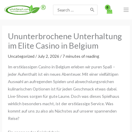
Skip
Search
to
for:
content
Ununterbrochene Unterhaltung
im Elite Casino in Belgium
Uncategorized
/
July 2, 2026
/
7 minutes of reading
Im erstklassigen Casino in Belgium erleben wir puren Spaß –
jeder Aufenthalt ist ein neues Abenteuer. Mit einer vielfältigen
Auswahl an aufregenden Spielen und abwechslungsreichen
kulinarischen Optionen ist für jeden Geschmack etwas dabei.
Live-Shows sorgen für gute Laune. Doch was dieses Spielhaus
wirklich besonders macht, ist der erstklassige Service. Was
kommt auf uns zu also als Nächstes auf unserer spannenden
Reise?