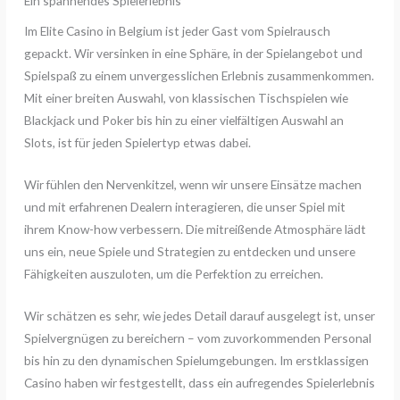
Ein spannendes Spielerlebnis
Im Elite Casino in Belgium ist jeder Gast vom Spielrausch
gepackt. Wir versinken in eine Sphäre, in der Spielangebot und
Spielspaß zu einem unvergesslichen Erlebnis zusammenkommen.
Mit einer breiten Auswahl, von klassischen Tischspielen wie
Blackjack und Poker bis hin zu einer vielfältigen Auswahl an
Slots, ist für jeden Spielertyp etwas dabei.
Wir fühlen den Nervenkitzel, wenn wir unsere Einsätze machen
und mit erfahrenen Dealern interagieren, die unser Spiel mit
ihrem Know-how verbessern. Die mitreißende Atmosphäre lädt
uns ein, neue Spiele und Strategien zu entdecken und unsere
Fähigkeiten auszuloten, um die Perfektion zu erreichen.
Wir schätzen es sehr, wie jedes Detail darauf ausgelegt ist, unser
Spielvergnügen zu bereichern – vom zuvorkommenden Personal
bis hin zu den dynamischen Spielumgebungen. Im erstklassigen
Casino haben wir festgestellt, dass ein aufregendes Spielerlebnis