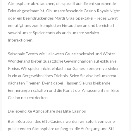
Atmosphäre abzutauchen, die speziell auf die entsprechende
Feier abgestimmt ist. Ob unsere fesselnde Casino Royale Night
oder ein beeindruckendes Mardi Gras-Spektakel – jedes Event
ermutigt uns zum kompletten Eintauchen an und bereichert
sowohl unser Spielerlebnis als auch unsere sozialen
Interaktionen.
Saisonale Events wie Halloween Gruselspektakel und Winter
Wonderland bieten zusätzliche Gewinnchancen auf exklusive
Preise. Wir spielen nicht einfach nur Games, sondern versinken
in ein außergewöhnliches Erlebnis. Seien Sie also bei unserem
nächsten Themen-Event dabei – lassen Sie uns bleibende
Erinnerungen schaffen und die Kunst der Amüsements im Elite
Casino neu entdecken.
Die lebendige Atmosphäre des Elite Casinos
Beim Betreten des Elite Casinos werden wir sofort von seiner
pulsierenden Atmosphäre umfangen, die Aufregung und Stil