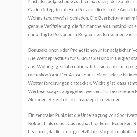
Nach den belgischen Gesetzen hat sich jeder Spieler 
Casino integriert diesen Prozess direkt in die Anmel
Wohnsitznachweis hochladen. Die Bearbeitung nahm in
genaue Verifizierung, die für manche als umständlich 
nur befugte Personen in Belgien spielen können. Sie u
Bonusaktionen oder Promotionen unter belgischen Vo
Die Werbepraktiken für Glücksspiel sind in Belgien s
aus. Wohingegen internationale Casinos oft mit üppi
rechtskonform. Der Autor konnte einen relativ kleine
Wettanforderungen entdecken. Wichtig ist, dass sämtl
Werbeaussagen abgegeben werden. Für bestehende Kun
Aktionen-Bereich deutlich angegeben werden.
Ein zentraler Punkt ist die Untersagung von Sportwett
Robocat, als reines Casino, hat hier keine Bedenken. 
beachten, da diese die gesetzlichen Vorgaben abbild