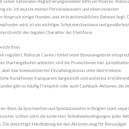
mit seiner nationalen Registrierungsnummer (RN) verifizieren. Roboc
dung ein. Ich musste meinen Personalausweis und einen neuesten
 Anspruch einige Stunden, was im branchenüblichen Rahmen liegt. 
empfunden wird, ist ein wichtiger Schutzmechanismus und gewährleist
nterstreicht den legalen Charakter der Plattform.
rschriften
tark reguliert. Robocat Casino richtet seine Bonusangebote entspre
gen Startangeboten anbieten, sind die Promotionen hier zurückhalte
n, aber klar kommunizierten Einzahlungsbonus ohne übertriebene
iche Konditionen transparent dargestellt sind und keine irreführen
den gibt es häufig Freispiele oder auch Cashback-Aktionen, die i
en-Boni, da Sportwetten und Spielautomaten in Belgien stark separi
Besucher sollten stets die konkreten Teilnahmebedingungen jeder Ak
en. Die umsichtige Handhabung bei den Aktionen mag für Bonusjäger