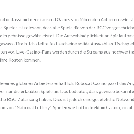
h und umfasst mehrere tausend Games von führenden Anbietern wie N
e Spieler ist relevant, dass alle Spiele die von der BGC vorgeschrie
ielergebnisse gewährleistet. Die Auswahlmöglichkeit an Spielautoma
gaways-Titeln. Ich stellte fest auch eine solide Auswahl an Tischspie
anten vor. Live-Casino-Fans werden durch die Streams aus hochwerti
 ihre Kosten kommen.
le eines globalen Anbieters erhältlich. Robocat Casino passt das A
zer nur die erlaubten Spiele an. Das bedeutet, dass gewisse bekannte
liche BGC-Zulassung haben. Dies ist jedoch eine gesetzliche Notwend
tion von “National Lottery”-Spielen wie Lotto direkt im Casino, ein üb