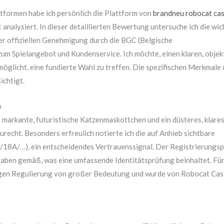
formen habe ich persönlich die Plattform von
brandneu robocat ca
t analysiert. In dieser detaillierten Bewertung untersuche ich die wi
 der offiziellen Genehmigung durch die BGC (Belgische
zum Spielangebot und Kundenservice. Ich möchte, einen klaren, objek
möglicht, eine fundierte Wahl zu treffen. Die spezifischen Merkmale
ichtigt.
o
s markante, futuristische Katzenmaskottchen und ein düsteres, klare
zurecht. Besonders erfreulich notierte ich die auf Anhieb sichtbare
C/18A/…), ein entscheidendes Vertrauenssignal. Der Registrierungs
gaben gemäß, was eine umfassende Identitätsprüfung beinhaltet. Fü
trengen Regulierung von großer Bedeutung und wurde von Robocat Cas