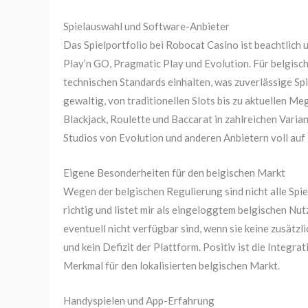
Spielauswahl und Software-Anbieter
Das Spielportfolio bei Robocat Casino ist beachtlic
Play’n GO, Pragmatic Play und Evolution. Für belgisch
technischen Standards einhalten, was zuverlässige Sp
gewaltig, von traditionellen Slots bis zu aktuellen Me
Blackjack, Roulette und Baccarat in zahlreichen Vari
Studios von Evolution und anderen Anbietern voll auf
Eigene Besonderheiten für den belgischen Markt
Wegen der belgischen Regulierung sind nicht alle Spie
richtig und listet mir als eingeloggtem belgischen Nut
eventuell nicht verfügbar sind, wenn sie keine zusätz
und kein Defizit der Plattform. Positiv ist die Integra
Merkmal für den lokalisierten belgischen Markt.
Handyspielen und App-Erfahrung