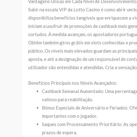
Vantagens Únicas em Cada Nível de Desenvolvimento
Subir na escala VIP da Lotto Casino é como abrir um 
disponibiliza benefícios tangíveis que enriquecem a vi
iniciam a usufruir de promoções de cashback mais gen
sortudos. À medida avançam, os apostadores portugue
Obtêm também giros grátis em slots conhecidas e pro
público. Os níveis mais elevados guardam as principa
aposta, e até a designação de um responsável de conta
utilizador são entendidas e atendidas. Cria a sensação
Benefícios Principais nos Níveis Avançados:
Cashback Semanal Aumentado: Uma percentagem 
valioso para reabilitação.
Bónus Especiais de Aniversário e Feriados: Ofe
importantes com o jogador.
Saques com Processamento Prioritário: As ope
prazos de espera.