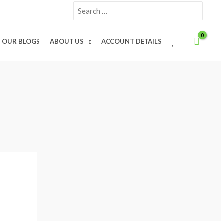
Search
for:
W
OUR BLOGS
ABOUT US
ACCOUNT DETAILS
I
S
H
L
I
S
T