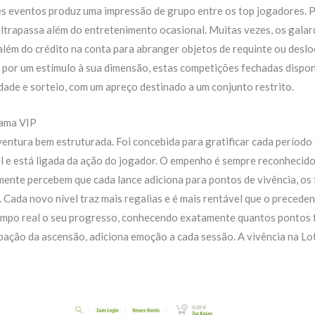
es eventos produz uma impressão de grupo entre os top jogadores. 
ultrapassa além do entretenimento ocasional. Muitas vezes, os gala
além do crédito na conta para abranger objetos de requinte ou desl
 por um estímulo à sua dimensão, estas competições fechadas dispon
dade e sorteio, com um apreço destinado a um conjunto restrito.
rama VIP
ntura bem estruturada. Foi concebida para gratificar cada período 
el e está ligada da ação do jogador. O empenho é sempre reconhecido
amente percebem que cada lance adiciona para pontos de vivência, o
 Cada novo nível traz mais regalias e é mais rentável que o preceden
empo real o seu progresso, conhecendo exatamente quantos pontos 
cipação da ascensão, adiciona emoção a cada sessão. A vivência na Lo