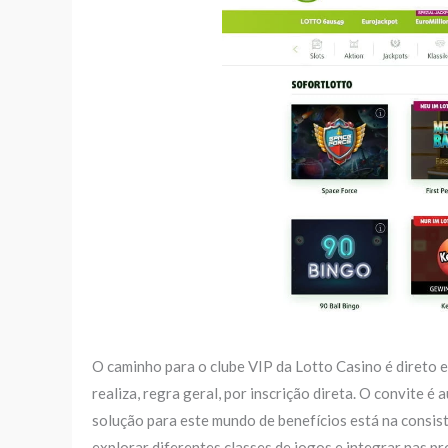
O caminho para o clube VIP da Lotto Casino é direto 
realiza, regra geral, por inscrição direta. O convite é
solução para este mundo de benefícios está na consis
explorar diferentes classes de jogos e integrar nas 