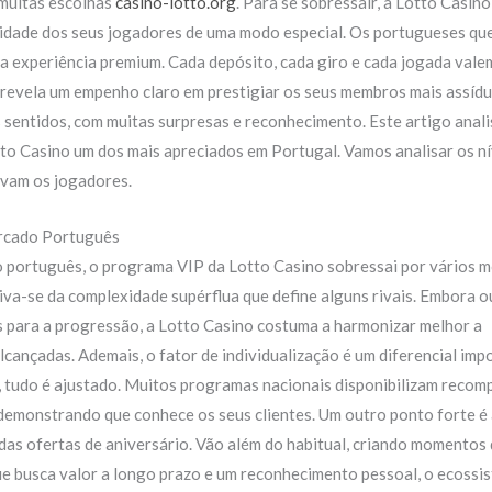
 muitas escolhas
casino-lotto.org
. Para se sobressair, a Lotto Casino
idade dos seus jogadores de uma modo especial. Os portugueses qu
a experiência premium. Cada depósito, cada giro e cada jogada vale
a revela um empenho claro em prestigiar os seus membros mais assíd
 sentidos, com muitas surpresas e reconhecimento. Este artigo anali
tto Casino um dos mais apreciados em Portugal. Vamos analisar os ní
rvam os jogadores.
ercado Português
o português, o programa VIP da Lotto Casino sobressai por vários m
iva-se da complexidade supérflua que define alguns rivais. Embora o
para a progressão, a Lotto Casino costuma a harmonizar melhor a
lcançadas. Ademais, o fator de individualização é um diferencial imp
 tudo é ajustado. Muitos programas nacionais disponibilizam recom
 demonstrando que conhece os seus clientes. Um outro ponto forte é
das ofertas de aniversário. Vão além do habitual, criando momentos
ue busca valor a longo prazo e um reconhecimento pessoal, o ecossi