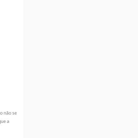
ão não se
que a