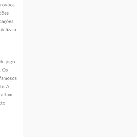
Provoca
rdões
ocações
ibilizam
de jogo.
. Os
s famosos
te. A
faltam
tto