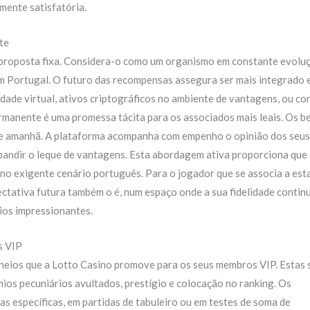
mente satisfatória.
te
proposta fixa. Considera-o como um organismo em constante evoluç
m Portugal. O futuro das recompensas assegura ser mais integrado 
idade virtual, ativos criptográficos no ambiente de vantagens, ou c
rmanente é uma promessa tácita para os associados mais leais. Os b
 de amanhã. A plataforma acompanha com empenho o opinião dos seus
 expandir o leque de vantagens. Esta abordagem ativa proporciona que
no exigente cenário português. Para o jogador que se associa a est
ectativa futura também o é, num espaço onde a sua fidelidade contin
ios impressionantes.
s VIP
neios que a Lotto Casino promove para os seus membros VIP. Estas 
ios pecuniários avultados, prestígio e colocação no ranking. Os
específicas, em partidas de tabuleiro ou em testes de soma de