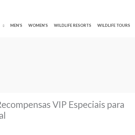
MEN’S
WOMEN’S
WILDLIFE RESORTS
WILDLIFE TOURS
Recompensas VIP Especiais para
al