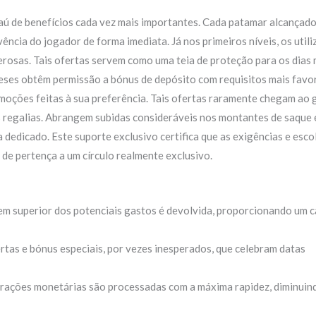
baú de benefícios cada vez mais importantes. Cada patamar alcançad
vência do jogador de forma imediata. Já nos primeiros níveis, os util
erosas. Tais ofertas servem como uma teia de proteção para os dias
ses obtêm permissão a bónus de depósito com requisitos mais favor
moções feitas à sua preferência. Tais ofertas raramente chegam ao 
is regalias. Abrangem subidas consideráveis nos montantes de saque 
 dedicado. Este suporte exclusivo certifica que as exigências e esco
 de pertença a um círculo realmente exclusivo.
superior dos potenciais gastos é devolvida, proporcionando um c
rtas e bónus especiais, por vezes inesperados, que celebram datas
rações monetárias são processadas com a máxima rapidez, diminuin