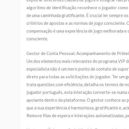
algoritmo de identificação reconhece o jogador com
de uma caminhada gratificante. É crucial ler sempre o
critérios de apostas e as normas de jogo consciente. 
compensação é uma experiência de jogo melhorada e 
consciente.
Gestor de Conta Pessoal: Acompanhamento de Primei
Um dos elementos mais relevantes do programa VIP de
especialista não é um mero ponto de contato de supo
direto para todas as solicitações do jogador. Ter um ge
trata questões com eficiência, detalha os termos de
jogador português, esta interação converte-se numa
apoiante dentro da plataforma. O gestor conhece as p
que a sua experiência é harmoniosa, gratificante e, ac
Remove filas de espera e interações automatizadas, p