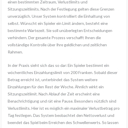
einen bestimmten Zeitraum, Verlustlimits und
Sitzungszeitlimits. Nach der Festlegung gelten diese Grenzen
unverzüglich. Unser System kontrolliert die Einhaltung von
selbst. Wünscht ein Spieler ein Limit ändern, besteht eine
bestimmte Wartezeit. Sie soll unüberlegten Entscheidungen
verhindern. Der gesamte Prozess verschafft Ihnen die
vollständige Kontrolle über Ihre geldlichen und zeitlichen
Rahmen.
In der Praxis sieht sich das so dar: Ein Spieler bestimmt ein
wöchentliches Einzahlungslimit von 200 Franken. Sobald dieser
Betrag erreicht ist, unterbindet das System weitere
Einzahlungen für den Rest der Woche. Ähnlich wirkt ein
Sitzungszeitlimit. Nach Ablauf der Zeit erscheint eine
Benachrichtigung und rät eine Pause. Besonders nützlich sind
Verlustlimits. Hier ist es möglich ein maximaler Verlustbetrag pro
Tag festlegen. Das System beobachtet den Nettoverlust und
beendet das Spiel beim Erreichen des Schwellenwerts. So lassen