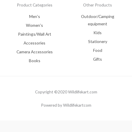
Product Categories
Other Products
Men's
Outdoor/Camping
equipment
Women's
Kids
Paintings/Wall Art
Stationery
Accessories
Food
Camera Accessories
Gifts
Books
Copyright ©2020 Wildlifekart.com
Powered by Wildlifekartcom