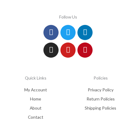
Follow Us
Facebook
Instagram
Twitter
Youtube
Linkedin
Pinterest
Quick Links
Policies
My Account
Privacy Policy
Home
Return Policies
About
Shipping Policies
Contact