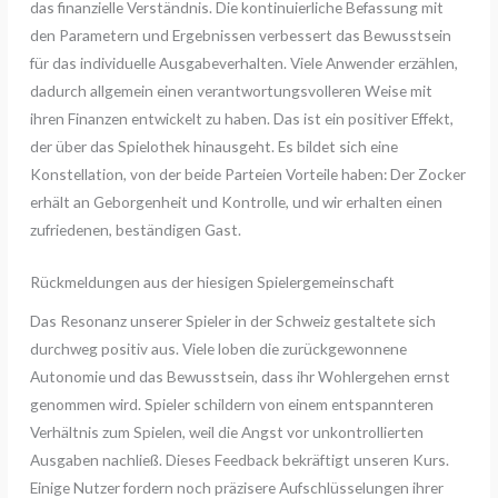
das finanzielle Verständnis. Die kontinuierliche Befassung mit
den Parametern und Ergebnissen verbessert das Bewusstsein
für das individuelle Ausgabeverhalten. Viele Anwender erzählen,
dadurch allgemein einen verantwortungsvolleren Weise mit
ihren Finanzen entwickelt zu haben. Das ist ein positiver Effekt,
der über das Spielothek hinausgeht. Es bildet sich eine
Konstellation, von der beide Parteien Vorteile haben: Der Zocker
erhält an Geborgenheit und Kontrolle, und wir erhalten einen
zufriedenen, beständigen Gast.
Rückmeldungen aus der hiesigen Spielergemeinschaft
Das Resonanz unserer Spieler in der Schweiz gestaltete sich
durchweg positiv aus. Viele loben die zurückgewonnene
Autonomie und das Bewusstsein, dass ihr Wohlergehen ernst
genommen wird. Spieler schildern von einem entspannteren
Verhältnis zum Spielen, weil die Angst vor unkontrollierten
Ausgaben nachließ. Dieses Feedback bekräftigt unseren Kurs.
Einige Nutzer fordern noch präzisere Aufschlüsselungen ihrer