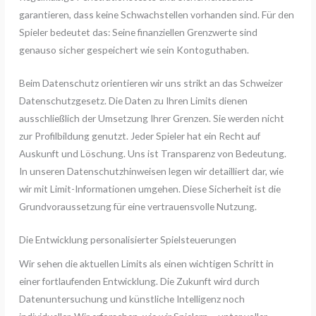
garantieren, dass keine Schwachstellen vorhanden sind. Für den
Spieler bedeutet das: Seine finanziellen Grenzwerte sind
genauso sicher gespeichert wie sein Kontoguthaben.
Beim Datenschutz orientieren wir uns strikt an das Schweizer
Datenschutzgesetz. Die Daten zu Ihren Limits dienen
ausschließlich der Umsetzung Ihrer Grenzen. Sie werden nicht
zur Profilbildung genutzt. Jeder Spieler hat ein Recht auf
Auskunft und Löschung. Uns ist Transparenz von Bedeutung.
In unseren Datenschutzhinweisen legen wir detailliert dar, wie
wir mit Limit-Informationen umgehen. Diese Sicherheit ist die
Grundvoraussetzung für eine vertrauensvolle Nutzung.
Die Entwicklung personalisierter Spielsteuerungen
Wir sehen die aktuellen Limits als einen wichtigen Schritt in
einer fortlaufenden Entwicklung. Die Zukunft wird durch
Datenuntersuchung und künstliche Intelligenz noch