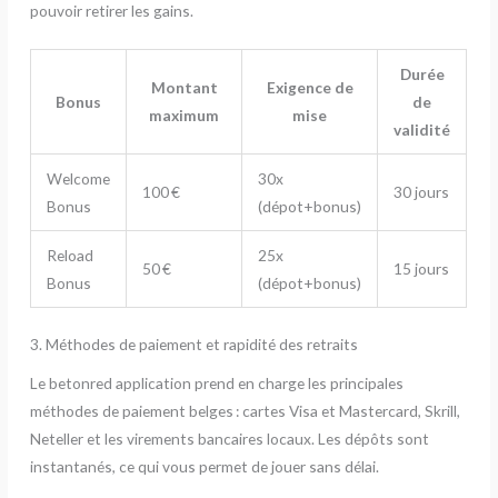
pouvoir retirer les gains.
Durée
Montant
Exigence de
Bonus
de
maximum
mise
validité
Welcome
30x
100 €
30 jours
Bonus
(dépot+bonus)
Reload
25x
50 €
15 jours
Bonus
(dépot+bonus)
3. Méthodes de paiement et rapidité des retraits
Le betonred application prend en charge les principales
méthodes de paiement belges : cartes Visa et Mastercard, Skrill,
Neteller et les virements bancaires locaux. Les dépôts sont
instantanés, ce qui vous permet de jouer sans délai.