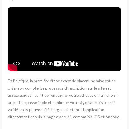
En Belgique, la première étape avant de placer une mise est de
créer son compte. Le processus d’inscription sur le site est
assez rapide : il suffit de renseigner votre adresse e‑mail, choisir
un mot de passe fiable et confirmer votre âge. Une fois l’e‑mail
validé, vous pouvez télécharger le betonred application
directement depuis la page d’accueil, compatible iOS et Android.