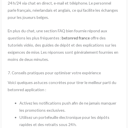
24 h/24 via chat en direct, e‑mail et téléphone. Le personnel
parle français, néerlandais et anglais, ce qui facilite les échanges
pour les joueurs belges.
En plus du chat, une section FAQ bien fournie répond aux
questions les plus fréquentes :
betonred france
offre des
tutoriels vidéo, des guides de dépôt et des explications sur les
exigences de mise. Les réponses sont généralement fournies en
moins de deux minutes.
7. Conseils pratiques pour optimiser votre expérience
Voici quelques astuces concrètes pour tirer le meilleur parti du
betonred application :
Activez les notifications push afin de ne jamais manquer
les promotions exclusives.
Utilisez un portefeuille électronique pour les dépôts
rapides et des retraits sous 24 h.