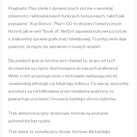
Pragmatic Play słynie z dynamicznych slotów o wysokiej
zmienności i widowiskowych funkcjach bonusowych, takich jak
popularne “Kup Bonus”. Play’n GO to eksperci tematycznych
historii, jak w serii “Book of”. NetEnt zapewnia kultowe już tytuły
o znakomitej oprawie graficznej i dźwiękowej. To połączenie daje
pewność, że nigdy nie zabraknie ci nowych wrażeń.
Dla polskich graczy istotne jest również to, że gry od tych
dostawców są często dostosowane do naszych preferencji.
Wielu z nich proponuje sloty z motywami nawiązującymi do
słowiańskiej mitologii czy lokalnego folkloru. Co więcej, wszystkie
automaty są certyfikowane przez niezależne audytory, co
gwarantuje uczciwość i losowość każdego obrotu bębnów.
Tryb demonstracyjny: doskonały metoda na poznanie
automatów bez ryzyka
Tryb demo to symulacyjny obszar testowy dla każdego