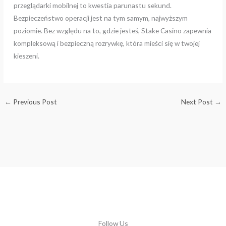
przeglądarki mobilnej to kwestia parunastu sekund.
Bezpieczeństwo operacji jest na tym samym, najwyższym
poziomie. Bez względu na to, gdzie jesteś, Stake Casino zapewnia
kompleksową i bezpieczną rozrywkę, która mieści się w twojej
kieszeni.
←
Previous Post
Next Post
→
Follow Us