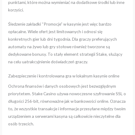
punktami, które można wymieniać na dodatkowe środki lub inne
korzyści.
Śledzenie zakładki “Promocje” w kasynie jest więc bardzo
opłacalne. Wiele ofert jest limitowanych i odnosi się
konkretnych gier lub dni tygodnia. Dla graczy preferujących
automaty na żywo lub gry stołowe również tworzone są
dedykowane bonusy. To stały element strategii Stake, służący
na celu uatrakcyjnienie doświadczeń graczy.
Zabezpieczenie i kontrolowana gra w lokalnym kasynie online
Ochrona finansów i danych osobowych jest bezwzględnym
priorytetem. Stake Casino używa nowoczesne szyfrowanie SSL o
długości 256-bit, równoważne jak w bankowości online. Oznacza
to, że wszystkie transakcje i informacje przesyłane między twoim
urządzeniem a serwerami kasyna są całkowicie nieczytelne dla
osób trzecich.