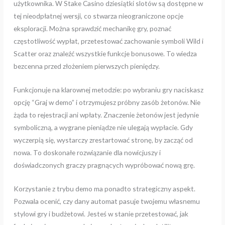
użytkownika. W Stake Casino dziesiątki slotów są dostępne w
tej nieodpłatnej wersji, co stwarza nieograniczone opcje
eksploracji. Można sprawdzić mechanikę gry, poznać
częstotliwość wypłat, przetestować zachowanie symboli Wild i
Scatter oraz znaleźć wszystkie funkcje bonusowe. To wiedza
bezcenna przed złożeniem pierwszych pieniędzy.
Funkcjonuje na klarownej metodzie: po wybraniu gry naciskasz
opcję “Graj w demo” i otrzymujesz próbny zasób żetonów. Nie
żąda to rejestracji ani wpłaty. Znaczenie żetonów jest jedynie
symboliczną, a wygrane pieniądze nie ulegają wypłacie. Gdy
wyczerpią się, wystarczy zrestartować stronę, by zacząć od
nowa. To doskonałe rozwiązanie dla nowicjuszy i
doświadczonych graczy pragnących wypróbować nową grę.
Korzystanie z trybu demo ma ponadto strategiczny aspekt.
Pozwala ocenić, czy dany automat pasuje twojemu własnemu
stylowi gry i budżetowi. Jesteś w stanie przetestować, jak