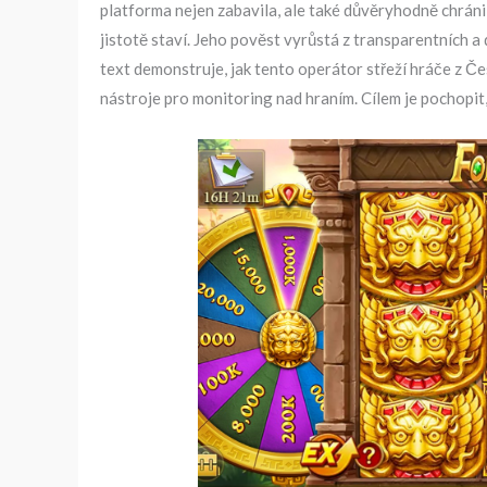
platforma nejen zabavila, ale také důvěryhodně chráni
jistotě staví. Jeho pověst vyrůstá z transparentních 
text demonstruje, jak tento operátor střeží hráče z Če
nástroje pro monitoring nad hraním. Cílem je pochopit