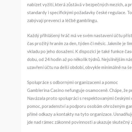
nabízet vyžití, která zůstává v bezpečných mezích, a 
standardy i specifickými požadavky české regulace. T
zabývají prevenci a léčbě gamblingu.
Každý přihlášený hráč má ve svém nastavení účtu příst
čas prožitý hraním za den, týden či měsíc. Jakmile je 
vkladu po jeho dosažení. K dispozici je také funkce 
dobu, od 24 hodin až po několik týdnů. Nejsilnějším 
uzavření účtu na delší období, obvykle minimálně na še
Spolupráce s odbornými organizacemi a pomoc
Gamblerina Casino nefunguje osamoceně. Chápe, že pr
Navázala proto spolupráci s respektovanými českými 
pomoc, poradenství a podporu osobám ohroženým gamb
přímé odkazy a kontakty na tyto organizace. Usnadňuje
jde nad rámec zákonné povinnosti a ukazuje skutečný 