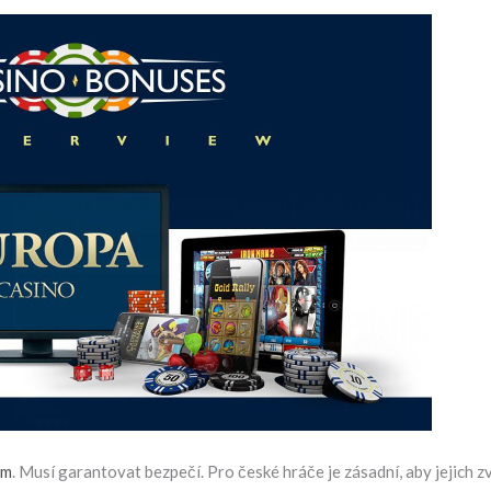
om
. Musí garantovat bezpečí. Pro české hráče je zásadní, aby jejich z