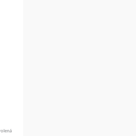
volená