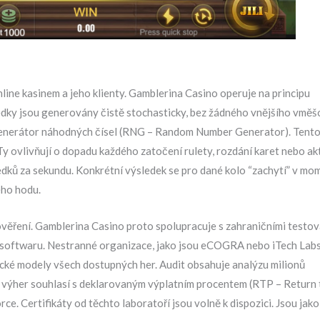
line kasinem a jeho klienty. Gamblerina Casino operuje na principu
ledky jsou generovány čistě stochasticky, bez žádného vnějšího vměš
generátor náhodných čísel (RNG – Random Number Generator). Tent
y ovlivňují o dopadu každého zatočení rulety, rozdání karet nebo ak
edků za sekundu. Konkrétní výsledek se pro dané kolo “zachytí” v mo
ého hodu.
ověření. Gamblerina Casino proto spolupracuje s zahraničními testov
ho softwaru. Nestranné organizace, jako jsou eCOGRA nebo iTech Labs
ické modely všech dostupných her. Audit obsahuje analýzu milionů
ní výher souhlasí s deklarovaným výplatním procentem (RTP – Return 
e. Certifikáty od těchto laboratoří jsou volně k dispozici. Jsou jako