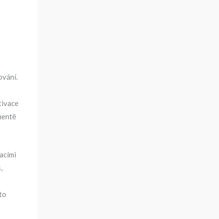
ování.
o
tivace
mentě
acími
,
to