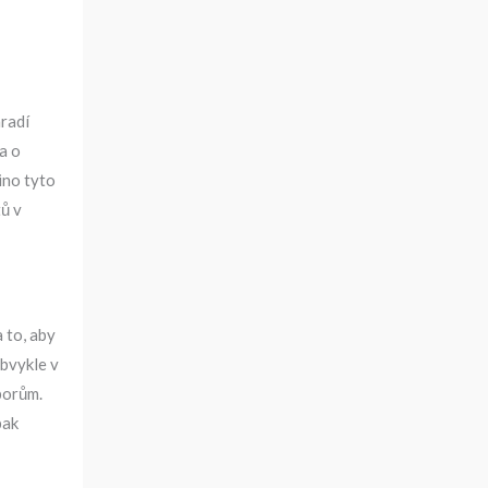
hradí
a o
ino tyto
tů v
 to, aby
bvykle v
porům.
pak