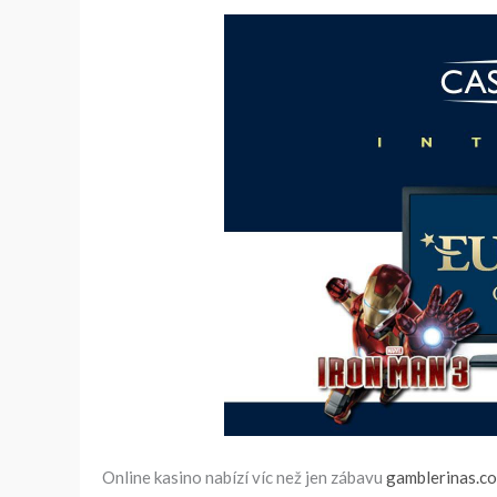
Online kasino nabízí víc než jen zábavu
gamblerinas.c