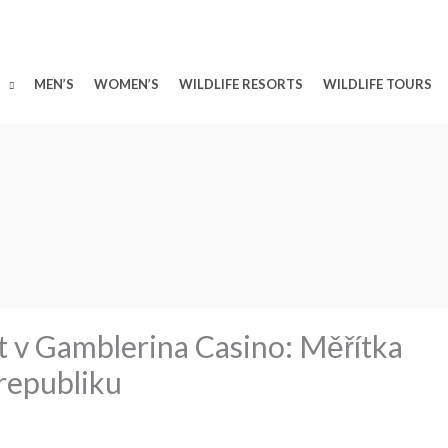
MEN’S
WOMEN’S
WILDLIFE RESORTS
WILDLIFE TOURS
t v Gamblerina Casino: Měřítka
republiku