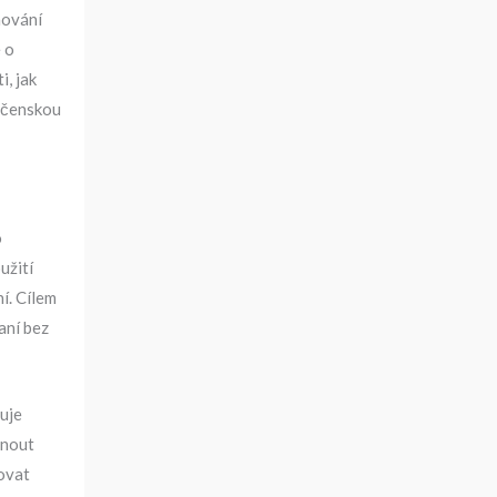
hování
 o
, jak
lečenskou
o
užití
í. Cílem
aní bez
uje
enout
ovat