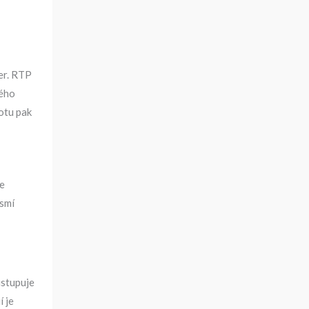
er. RTP
ného
otu pak
je
esmí
istupuje
í je