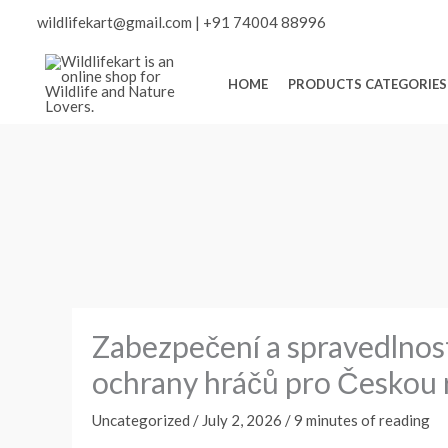
Skip
Scroll
wildlifekart@gmail.com
|
+91 74004 88996
to
content
to
HOME
PRODUCTS CATEGORIES
Top
Zabezpečení a spravedlnos
ochrany hráčů pro Českou 
Uncategorized
/
July 2, 2026
/
9 minutes of reading