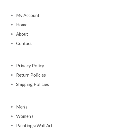
My Account
Home
About
Contact
Privacy Policy
Return Policies
Shipping Policies
Men's
Women's
Paintings/Wall Art