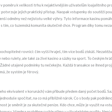
í v poměru k velikosti trhu k nejaktivnějším uživatelům loajalitního p
 potvrzuje jejich praktický přístup. Naopak vstupenky do soutěží pou
 menší odměny než nejistotu velké výhry. Tyto informace kasinu pomáh
s tím, co tuzemská komunita skutečně chce. Program díky tomu nez
ochopitelné rovnici: čím vyšší hraješ, tím více bodů získáš. Nezatěž
 nebo rulety, ale také za živé kasino a sázky na sport. To českým hr
. Žádné utajené podmínky tu nečekejte. Každá transakce se ihned proj
má, že systém je férový.
 jeho ekvivalent v korunách) vám přibude předem daný počet bodů. Sa
í jednoduše spočítat, na co má přibližně nárok. Co s body pak podnikn
nost je směnit je za skutečné peníze. Kdo chce, může je využít na vst
 bonusy. Výměna proběhne rychle přímo v uživatelském profilu. Není 