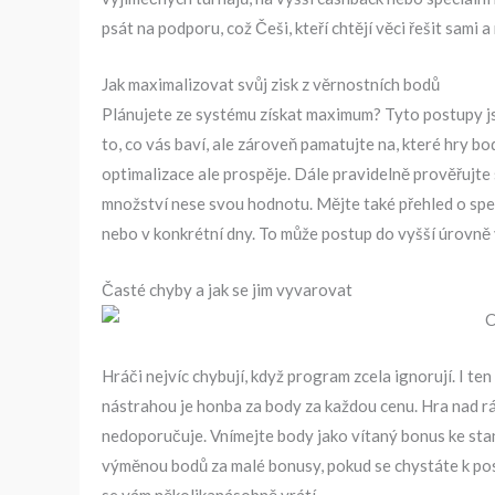
psát na podporu, což Češi, kteří chtějí věci řešit sami a 
Jak maximalizovat svůj zisk z věrnostních bodů
Plánujete ze systému získat maximum? Tyto postupy js
to, co vás baví, ale zároveň pamatujte na, které hry b
optimalizace ale prospěje. Dále pravidelně prověřujte
množství nese svou hodnotu. Mějte také přehled o speci
nebo v konkrétní dny. To může postup do vyšší úrovně 
Časté chyby a jak se jim vyvarovat
Hráči nejvíc chybují, když program zcela ignorují. I t
nástrahou je honba za body za každou cenu. Hra nad r
nedoporučuje. Vnímejte body jako vítaný bonus ke stan
výměnou bodů za malé bonusy, pokud se chystáte k post