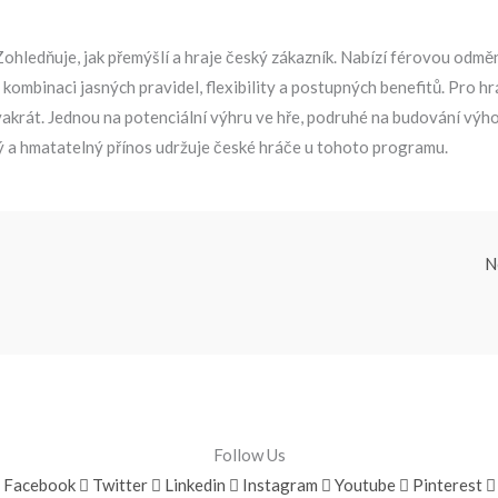
ohledňuje, jak přemýšlí a hraje český zákazník. Nabízí férovou odmě
 kombinaci jasných pravidel, flexibility a postupných benefitů. Pro h
akrát. Jednou na potenciální výhru ve hře, podruhé na budování výho
ý a hmatatelný přínos udržuje české hráče u tohoto programu.
N
Follow Us
Facebook
Twitter
Linkedin
Instagram
Youtube
Pinterest