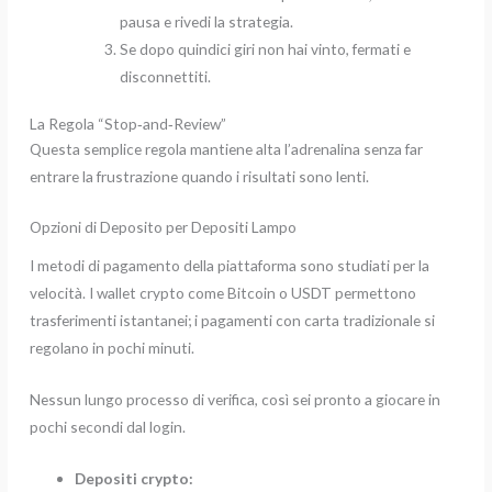
pausa e rivedi la strategia.
Se dopo quindici giri non hai vinto, fermati e
disconnettiti.
La Regola “Stop‑and‑Review”
Questa semplice regola mantiene alta l’adrenalina senza far
entrare la frustrazione quando i risultati sono lenti.
Opzioni di Deposito per Depositi Lampo
I metodi di pagamento della piattaforma sono studiati per la
velocità. I wallet crypto come Bitcoin o USDT permettono
trasferimenti istantanei; i pagamenti con carta tradizionale si
regolano in pochi minuti.
Nessun lungo processo di verifica, così sei pronto a giocare in
pochi secondi dal login.
Depositi crypto: