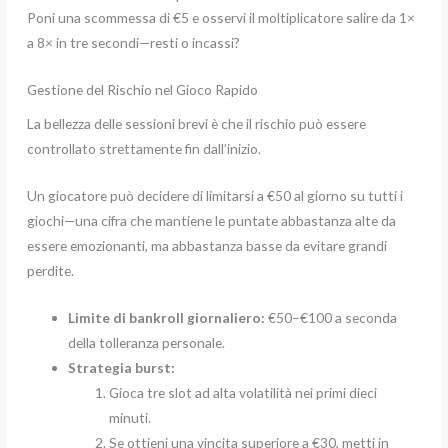
Poni una scommessa di €5 e osservi il moltiplicatore salire da 1×
a 8× in tre secondi—resti o incassi?
Gestione del Rischio nel Gioco Rapido
La bellezza delle sessioni brevi è che il rischio può essere
controllato strettamente fin dall’inizio.
Un giocatore può decidere di limitarsi a €50 al giorno su tutti i
giochi—una cifra che mantiene le puntate abbastanza alte da
essere emozionanti, ma abbastanza basse da evitare grandi
perdite.
Limite di bankroll giornaliero:
€50–€100 a seconda
della tolleranza personale.
Strategia burst:
Gioca tre slot ad alta volatilità nei primi dieci
minuti.
Se ottieni una vincita superiore a €30, metti in