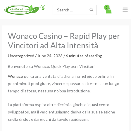
Skip
Search
to
for:
content
Wonaco Casino – Rapid Play per
Vincitori ad Alta Intensità
Uncategorized
/
June 24, 2026
/
6 minutes of reading
Benvenuto su Wonaco: Quick Play per i Vincitori
Wonaco
porta una ventata di adrenalina nel gioco online. In
pochi minuti puoi girare, vincere e passare oltre—nessun lungo
tempo di attesa, nessuna noiosa introduzione.
La piattaforma ospita oltre diecimila giochi di quasi cento
sviluppatori, ma il vero entusiasmo deriva dalla sua selezione
snella di slot e dai giochi da tavolo rapidissimi.