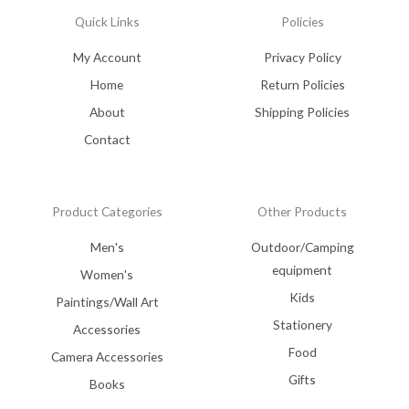
Quick Links
Policies
My Account
Privacy Policy
Home
Return Policies
About
Shipping Policies
Contact
Product Categories
Other Products
Men's
Outdoor/Camping
equipment
Women's
Kids
Paintings/Wall Art
Stationery
Accessories
Food
Camera Accessories
Gifts
Books