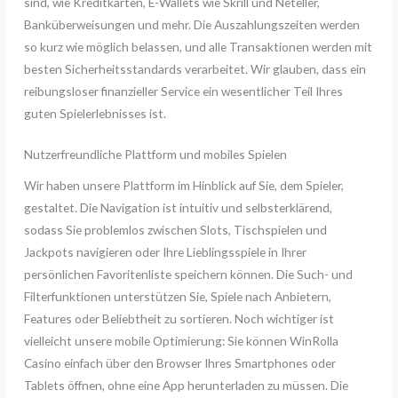
sind, wie Kreditkarten, E-Wallets wie Skrill und Neteller,
Banküberweisungen und mehr. Die Auszahlungszeiten werden
so kurz wie möglich belassen, und alle Transaktionen werden mit
besten Sicherheitsstandards verarbeitet. Wir glauben, dass ein
reibungsloser finanzieller Service ein wesentlicher Teil Ihres
guten Spielerlebnisses ist.
Nutzerfreundliche Plattform und mobiles Spielen
Wir haben unsere Plattform im Hinblick auf Sie, dem Spieler,
gestaltet. Die Navigation ist intuitiv und selbsterklärend,
sodass Sie problemlos zwischen Slots, Tischspielen und
Jackpots navigieren oder Ihre Lieblingsspiele in Ihrer
persönlichen Favoritenliste speichern können. Die Such- und
Filterfunktionen unterstützen Sie, Spiele nach Anbietern,
Features oder Beliebtheit zu sortieren. Noch wichtiger ist
vielleicht unsere mobile Optimierung: Sie können WinRolla
Casino einfach über den Browser Ihres Smartphones oder
Tablets öffnen, ohne eine App herunterladen zu müssen. Die