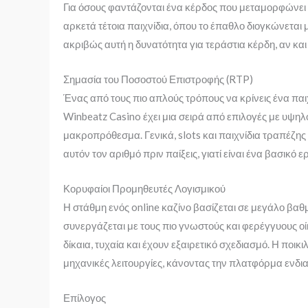
Για όσους φαντάζονται ένα κέρδος που μεταμορφώνει ζ
αρκετά τέτοια παιχνίδια, όπου το έπαθλο διογκώνεται 
ακριβώς αυτή η δυνατότητα για τεράστια κέρδη, αν και
Σημασία του Ποσοστού Επιστροφής (RTP)
Ένας από τους πιο απλούς τρόπους να κρίνεις ένα παιχ
Winbeatz Casino έχει μια σειρά από επιλογές με υψηλό
μακροπρόθεσμα. Γενικά, slots και παιχνίδια τραπέζη
αυτόν τον αριθμό πριν παίξεις, γιατί είναι ένα βασικό
Κορυφαίοι Προμηθευτές Λογισμικού
Η στάθμη ενός online καζίνο βασίζεται σε μεγάλο βα
συνεργάζεται με τους πιο γνωστούς και φερέγγυους οίκο
δίκαια, τυχαία και έχουν εξαιρετικό σχεδιασμό. Η ποικ
μηχανικές λειτουργίες, κάνοντας την πλατφόρμα ενδι
Επίλογος