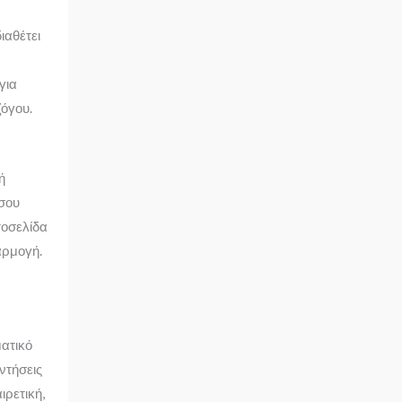
ιαθέτει
για
ζόγου.
ή
 σου
τοσελίδα
αρμογή.
ματικό
ντήσεις
ιρετική,