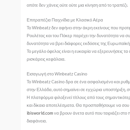
οπότε δεν χάνεις ούτε ούτε μια κίνηση από το τραπέζι.
Επιτραπέζια Παιχνίδια με Κλασικό Αέρα
Το Winbeatz δεν αφήνει στην άκρη εκείνους που προτι
Ρουλέτας και του Πόκερ παρέχει την δυνατότητα να συ
δυνατότητα να βρει διάφορες εκδόσεις της Ευρωπαϊκή
Το μεγάλο όφελος είναι η ευκαιρία να εξερευνήσεις τ
ρισκάρεις κεφάλαια.
Εισαγωγή στο Winbeatz Casino
Το Winbeatz Casino δρα σε ένα ασφαλισμένο και ρυθμι
στην Ελλάδα, αυτό σημαίνει σε εγχώρια υποστήριξη, σ
Η πλατφόρμα φιλοξενεί τίτλους από τους σημαντικότερ
και δίκαια αποτελέσματα. Θα προσπαθήσουμε να σου π
ibisworld.com
να βρουν άνετα αυτό που ταιριάζει στο 
διαφάνεια.