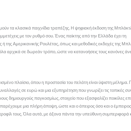
μούν τα κλασικά παιχνίδια τραπέζης. Η ψηφιακή έκδοση της Μπλάκτζ
μμετέχεις με τον ρυθμό σου. Ένας παίκτης από την Ελλάδα έχει τη
ς ή της Αμερικανικής Ρουλέτας, όπως και μεθοδικές εκδοχές της Μπλ
α όλα αρχικά σε δωρεάν τρόπο, ώστε να κατανοήσεις τους κανόνες άν
σμένο πλαίσιο, όπου η προστασία του πελάτη είναι ύψιστη μέλημα. Γ
υναλλαγές σε ευρώ και μια εξυπηρέτηση που γνωρίζει τις τοπικές συν
ους δημιουργούς παγκοσμίως, στοιχείο που εξασφαλίζει ποικίλες επ
αρέχουμε μια πλήρη άποψη, ώστε και ο άπειρος όσο και ο έμπειρος
προφίλ τους. Όλα αυτά, με άξονα πάντα την υπεύθυνη συμπεριφορά κ