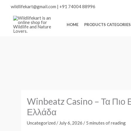
Skip
Scroll
wildlifekart@gmail.com
|
+91 74004 88996
to
content
to
HOME
PRODUCTS CATEGORIES
Top
Winbeatz Casino – Τα Πιο Ε
Ελλάδα
Uncategorized
/
July 6, 2026
/
5 minutes of reading