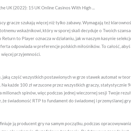
scy gracze szukają więcej niż tylko zabawy. Wymagają też klarownośc
stotnemu wskaźnikowi, który w sporej skali decyduje o Twoich szansa
 Return to Player oznacza w działaniu, jak w naszym kasynie selek
oferta odpowiada w preferencje polskich miłośników. To całość, aby
o więcej przyjemności.
je, jaką część wszystkich postawionych w grze stawek automat w teor
a każde 100 zł wrzucone przez wszystkich graczy, statystycznie 96
a milionach spinów, więc podczas jednej wieczornej sesji Twoje rezul
, że świadomość RTP to fundament do świadomej i przemyślanej gry
iniuje ją producent gry na samym początku, podczas opracowywania