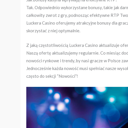
Tak. Odpowiednio wykorzystane bonusy, takie jak da
całkowity zwrot z gry, podnosząc efektywne RTP Twoje
Luckera Casino oferujemy atrakcyjne bonusy dla graczy
skorzystać z niej optymalnie.
Z jaką częstotliwością Luckera Casino aktualizuje ofe
Naszą ofertę aktualizujemy regularnie. Co miesiąc d
nowości rynkowe i trendy, by nasi gracze w Polsce zaw
Jednocześnie każda nowość musi spełniać nasze wysoki
często do sekcji “Nowości”!