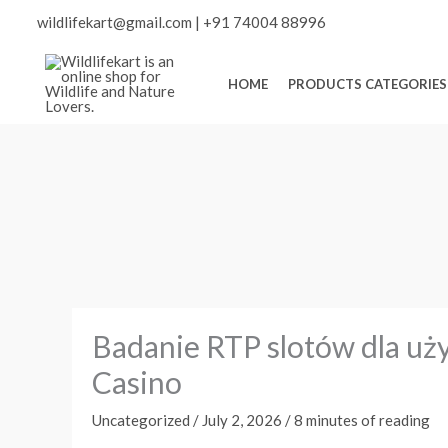
Skip
Scroll
wildlifekart@gmail.com
|
+91 74004 88996
to
content
to
HOME
PRODUCTS CATEGORIES
Top
Badanie RTP slotów dla uż
Casino
Uncategorized
/
July 2, 2026
/
8 minutes of reading