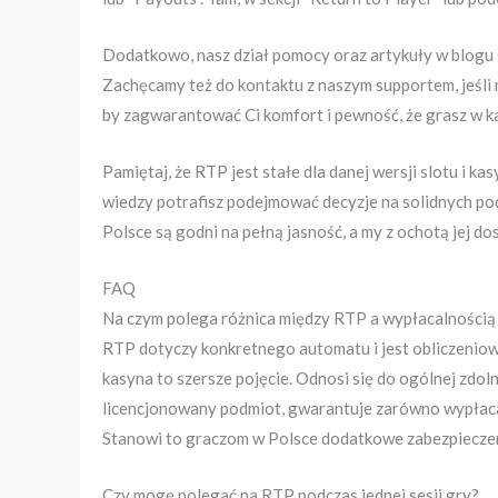
Dodatkowo, nasz dział pomocy oraz artykuły w blogu 
Zachęcamy też do kontaktu z naszym supportem, jeśli 
by zagwarantować Ci komfort i pewność, że grasz w kas
Pamiętaj, że RTP jest stałe dla danej wersji slotu i k
wiedzy potrafisz podejmować decyzje na solidnych po
Polsce są godni na pełną jasność, a my z ochotą jej do
FAQ
Na czym polega różnica między RTP a wypłacalnością
RTP dotyczy konkretnego automatu i jest obliczeniow
kasyna to szersze pojęcie. Odnosi się do ogólnej zdo
licencjonowany podmiot, gwarantuje zarówno wypłaca
Stanowi to graczom w Polsce dodatkowe zabezpieczen
Czy mogę polegać na RTP podczas jednej sesji gry?