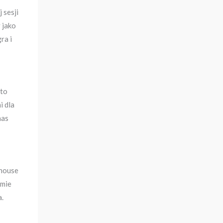
 sesji
 jako
ra i
sto
i dla
nas
(house
omie
a.