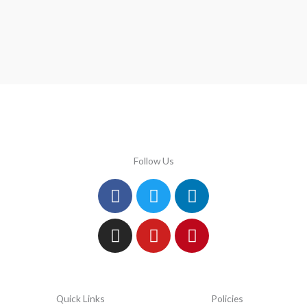
Follow Us
Facebook
Instagram
Twitter
Youtube
Linkedin
Pinterest
Quick Links
Policies