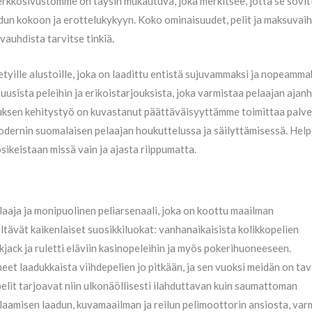
Verkkosivustomme on täysin mukautuva, joka merkitsee, jotta se sovi
udun kokoon ja erottelukykyyn. Koko ominaisuudet, pelit ja maksuva
 vauhdista tarvitse tinkiä.
ietyille alustoille, joka on laadittu entistä sujuvammaksi ja nopeamma
uusista peleihin ja erikoistarjouksista, joka varmistaa pelaajan ajan
luksen kehitystyö on kuvastanut päättäväisyyttämme toimittaa palve
 modernin suomalaisen pelaajan houkuttelussa ja säilyttämisessä. Hel
ikeistaan missä vain ja ajasta riippumatta.
laaja ja monipuolinen peliarsenaali, joka on koottu maailman
sältävät kaikenlaiset suosikkiluokat: vanhanaikaisista kolikkopelien
kjack ja ruletti eläviin kasinopeleihin ja myös pokerihuoneeseen.
t laadukkaista viihdepelien jo pitkään, ja sen vuoksi meidän on tav
elit tarjoavat niin ulkonäöllisesti ilahduttavan kuin saumattoman
elaamisen laadun, kuvamaailman ja reilun pelimoottorin ansiosta, va