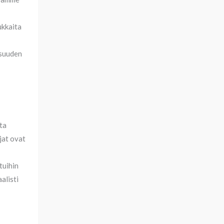
ukkaita
isuuden
ta
jat ovat
tuihin
alisti