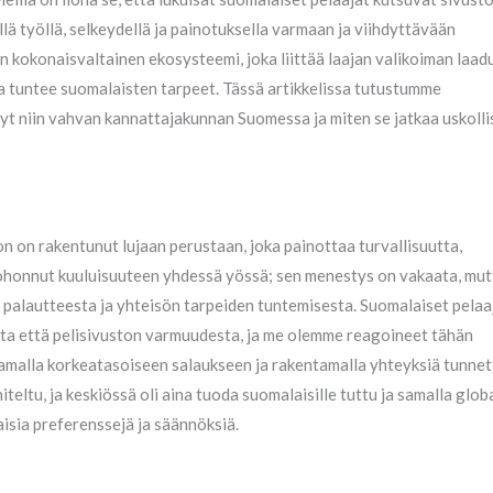
lä työllä, selkeydellä ja painotuksella varmaan ja viihdyttävään
 kokonaisvaltainen ekosysteemi, joka liittää laajan valikoiman laad
ka tuntee suomalaisten tarpeet. Tässä artikkelissa tutustumme
nnyt niin vahvan kannattajakunnan Suomessa ja miten se jatkaa uskoll
n on rakentunut lujaan perustaan, joka painottaa turvallisuutta,
e kohonnut kuuluisuuteen yhdessä yössä; sen menestys on vakaata, mut
 palautteesta ja yhteisön tarpeiden tuntemisesta. Suomalaiset pelaa
sta että pelisivuston varmuudesta, ja me olemme reagoineet tähän
aamalla korkeatasoiseen salaukseen ja rakentamalla yhteyksiä tunnet
iteltu, ja keskiössä oli aina tuoda suomalaisille tuttu ja samalla globa
isia preferenssejä ja säännöksiä.