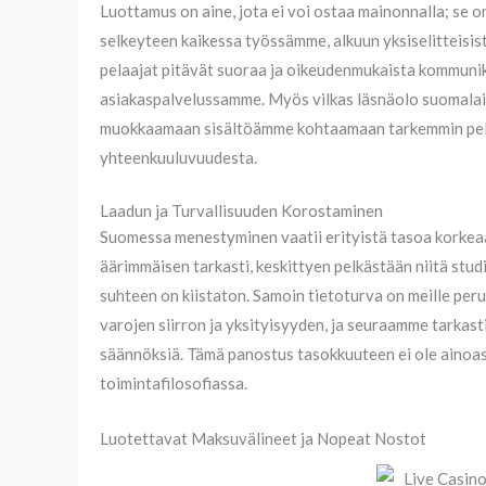
Luottamus on aine, jota ei voi ostaa mainonnalla; se
selkeyteen kaikessa työssämme, alkuun yksiselitteisis
pelaajat pitävät suoraa ja oikeudenmukaista kommuni
asiakaspalvelussamme. Myös vilkas läsnäolo suomalai
muokkaamaan sisältöämme kohtaamaan tarkemmin pelaa
yhteenkuuluvuudesta.
Laadun ja Turvallisuuden Korostaminen
Suomessa menestyminen vaatii erityistä tasoa korkea
äärimmäisen tarkasti, keskittyen pelkästään niitä stu
suhteen on kiistaton. Samoin tietoturva on meille pe
varojen siirron ja yksityisyyden, ja seuraamme tarkast
säännöksiä. Tämä panostus tasokkuuteen ei ole ainoas
toimintafilosofiassa.
Luotettavat Maksuvälineet ja Nopeat Nostot