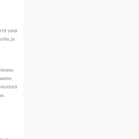
rtit sekä
illa, ja
 Olemme
uamme,
viestintä
aa,