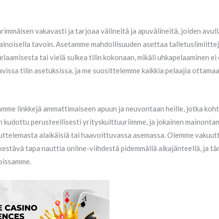
mmäisen vakavasti ja tarjoaa välineitä ja apuvälineitä, joiden avull
ainoisella tavoin. Asetamme mahdollisuuden asettaa talletuslimiittej
elaamisesta tai vielä sulkea tilin kokonaan, mikäli uhkapelaaminen ei
vissa tilin asetuksissa, ja me suosittelemme kaikkia pelaajia ottama
namme linkkejä ammattimaiseen apuun ja neuvontaan heille, jotka koh
n kudottu perusteellisesti yrityskulttuuriimme, ja jokainen mainonta
uttelemasta alaikäisiä tai haavoittuvassa asemassa. Olemme vakuutt
 kestävä tapa nauttia online-viihdestä pidemmällä aikajänteellä, ja t
ioissamme.