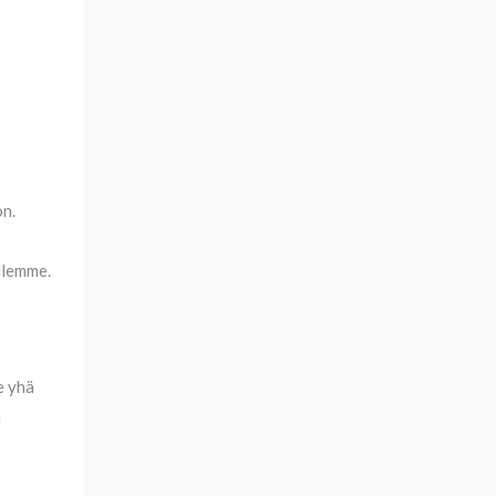
on.
llemme.
e yhä
a