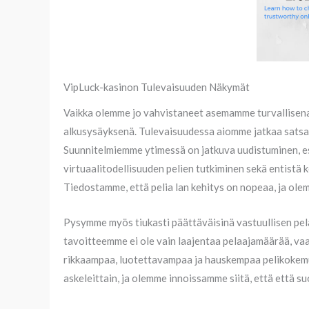
VipLuck-kasinon Tulevaisuuden Näkymät
Vaikka olemme jo vahvistaneet asemamme turvallisena
alkusysäyksenä. Tulevaisuudessa aiomme jatkaa satsauk
Suunnitelmiemme ytimessä on jatkuva uudistuminen, es
virtuaalitodellisuuden pelien tutkiminen sekä entistä
Tiedostamme, että pelia lan kehitys on nopeaa, ja ol
Pysymme myös tiukasti päättäväisinä vastuullisen pe
tavoitteemme ei ole vain laajentaa pelaajamäärää, vaan
rikkaampaa, luotettavampaa ja hauskempaa pelikokem
askeleittain, ja olemme innoissamme siitä, että että