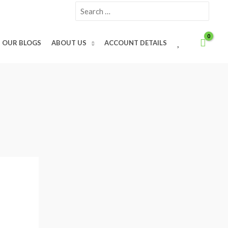
Search
for:
W
OUR BLOGS
ABOUT US
ACCOUNT DETAILS
I
S
H
L
I
S
T