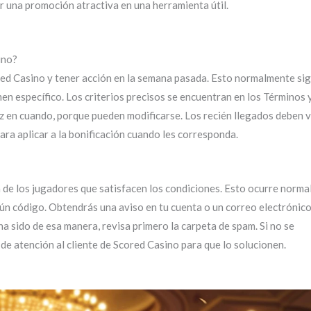
 una promoción atractiva en una herramienta útil.
ino?
red Casino y tener acción en la semana pasada. Esto normalmente sig
n específico. Los criterios precisos se encuentran en los Términos 
ez en cuando, porque pueden modificarse. Los recién llegados deben v
 para aplicar a la bonificación cuando les corresponda.
a de los jugadores que satisfacen los condiciones. Esto ocurre norm
gún código. Obtendrás una aviso en tu cuenta o un correo electrónic
 ha sido de esa manera, revisa primero la carpeta de spam. Si no se
de atención al cliente de Scored Casino para que lo solucionen.