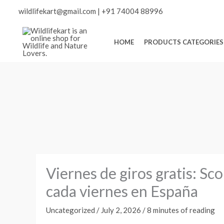
Skip
Scroll
wildlifekart@gmail.com
|
+91 74004 88996
to
content
to
HOME
PRODUCTS CATEGORIES
Top
Viernes de giros gratis: S
cada viernes en España
Uncategorized
/
July 2, 2026
/
8 minutes of reading