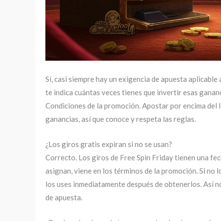
Sí, casi siempre hay un exigencia de apuesta aplicable 
te indica cuántas veces tienes que invertir esas ganan
Condiciones de la promoción. Apostar por encima del l
ganancias, así que conoce y respeta las reglas.
¿Los giros gratis expiran si no se usan?
Correcto. Los giros de Free Spin Friday tienen una fec
asignan, viene en los términos de la promoción. Si no 
los uses inmediatamente después de obtenerlos. Así n
de apuesta.