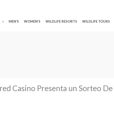
MEN’S
WOMEN’S
WILDLIFE RESORTS
WILDLIFE TOURS
cored Casino Presenta un Sorteo De