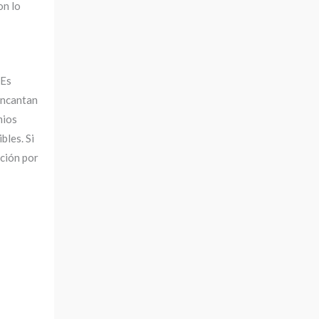
on lo
 Es
encantan
mios
bles. Si
ación por