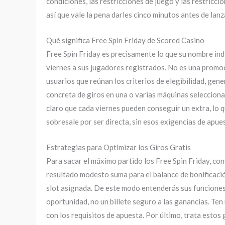
condiciones, las restricciones de juego y las restricc
así que vale la pena darles cinco minutos antes de lanza
Qué significa Free Spin Friday de Scored Casino
Free Spin Friday es precisamente lo que su nombre ind
viernes a sus jugadores registrados. No es una promoc
usuarios que reúnan los criterios de elegibilidad, gene
concreta de giros en una o varias máquinas selecciona
claro que cada viernes pueden conseguir un extra, lo q
sobresale por ser directa, sin esos exigencias de apue
Estrategias para Optimizar los Giros Gratis
Para sacar el máximo partido los Free Spin Friday, co
resultado modesto suma para el balance de bonificación
slot asignada. De este modo entenderás sus funciones 
oportunidad, no un billete seguro a las ganancias. Te
con los requisitos de apuesta. Por último, trata estos