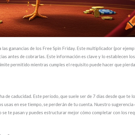
a las ganancias de los Free Spin Friday. Este multiplicador (por ejemp
cias antes de cobrarlas. Este información es clave y lo establecen los
ímite permitido mientras cumples el requisito puede hacer que pierda
ha de caducidad. Este período, que suele ser de 7 días desde que te l
los usas en ese tiempo, se perderán de tu cuenta. Nuestro sugerencia
o se te pasan y puedes estructurar mejor cómo completar con los req