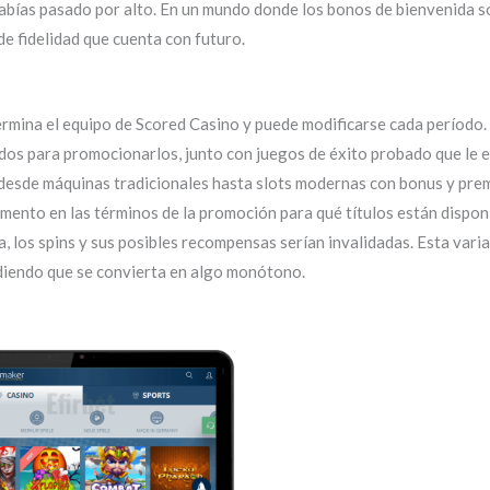
habías pasado por alto. En un mundo donde los bonos de bienvenida s
e fidelidad que cuenta con futuro.
etermina el equipo de Scored Casino y puede modificarse cada período.
s para promocionarlos, junto con juegos de éxito probado que le 
s, desde máquinas tradicionales hasta slots modernas con bonus y pre
mento en las términos de la promoción para qué títulos están disponi
, los spins y sus posibles recompensas serían invalidadas. Esta vari
diendo que se convierta en algo monótono.