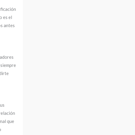
ficación
o es el
os antes
gadores
 siempre
dirte
tus
relación
anal que
o