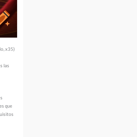
lo, x35)
s las
os
 es que
uisitos