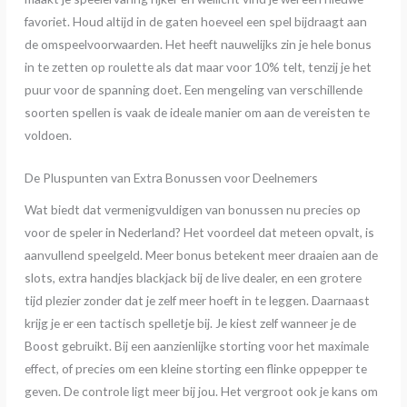
favoriet. Houd altijd in de gaten hoeveel een spel bijdraagt aan
de omspeelvoorwaarden. Het heeft nauwelijks zin je hele bonus
in te zetten op roulette als dat maar voor 10% telt, tenzij je het
puur voor de spanning doet. Een mengeling van verschillende
soorten spellen is vaak de ideale manier om aan de vereisten te
voldoen.
De Pluspunten van Extra Bonussen voor Deelnemers
Wat biedt dat vermenigvuldigen van bonussen nu precies op
voor de speler in Nederland? Het voordeel dat meteen opvalt, is
aanvullend speelgeld. Meer bonus betekent meer draaien aan de
slots, extra handjes blackjack bij de live dealer, en een grotere
tijd plezier zonder dat je zelf meer hoeft in te leggen. Daarnaast
krijg je er een tactisch spelletje bij. Je kiest zelf wanneer je de
Boost gebruikt. Bij een aanzienlijke storting voor het maximale
effect, of precies om een kleine storting een flinke oppepper te
geven. De controle ligt meer bij jou. Het vergroot ook je kans om