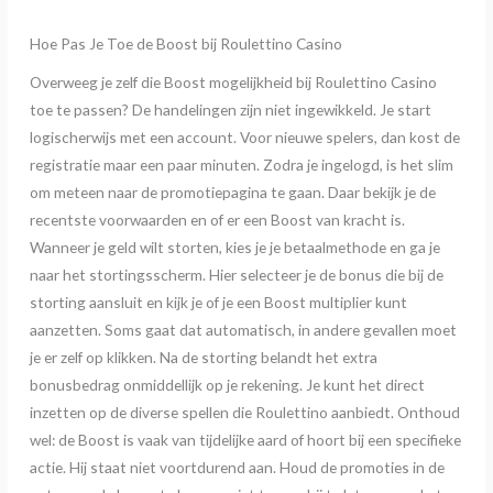
Hoe Pas Je Toe de Boost bij Roulettino Casino
Overweeg je zelf die Boost mogelijkheid bij Roulettino Casino
toe te passen? De handelingen zijn niet ingewikkeld. Je start
logischerwijs met een account. Voor nieuwe spelers, dan kost de
registratie maar een paar minuten. Zodra je ingelogd, is het slim
om meteen naar de promotiepagina te gaan. Daar bekijk je de
recentste voorwaarden en of er een Boost van kracht is.
Wanneer je geld wilt storten, kies je je betaalmethode en ga je
naar het stortingsscherm. Hier selecteer je de bonus die bij de
storting aansluit en kijk je of je een Boost multiplier kunt
aanzetten. Soms gaat dat automatisch, in andere gevallen moet
je er zelf op klikken. Na de storting belandt het extra
bonusbedrag onmiddellijk op je rekening. Je kunt het direct
inzetten op de diverse spellen die Roulettino aanbiedt. Onthoud
wel: de Boost is vaak van tijdelijke aard of hoort bij een specifieke
actie. Hij staat niet voortdurend aan. Houd de promoties in de