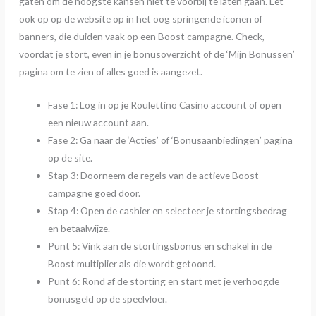
gaten om de hoogste kansen niet te voorbij te laten gaan. Let
ook op op de website op in het oog springende iconen of
banners, die duiden vaak op een Boost campagne. Check,
voordat je stort, even in je bonusoverzicht of de ‘Mijn Bonussen’
pagina om te zien of alles goed is aangezet.
Fase 1: Log in op je Roulettino Casino account of open
een nieuw account aan.
Fase 2: Ga naar de ‘Acties’ of ‘Bonusaanbiedingen’ pagina
op de site.
Stap 3: Doorneem de regels van de actieve Boost
campagne goed door.
Stap 4: Open de cashier en selecteer je stortingsbedrag
en betaalwijze.
Punt 5: Vink aan de stortingsbonus en schakel in de
Boost multiplier als die wordt getoond.
Punt 6: Rond af de storting en start met je verhoogde
bonusgeld op de speelvloer.