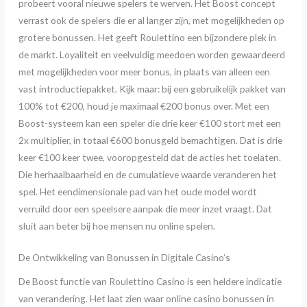
probeert vooral nieuwe spelers te werven. Het Boost concept
verrast ook de spelers die er al langer zijn, met mogelijkheden op
grotere bonussen. Het geeft Roulettino een bijzondere plek in
de markt. Loyaliteit en veelvuldig meedoen worden gewaardeerd
met mogelijkheden voor meer bonus, in plaats van alleen een
vast introductiepakket. Kijk maar: bij een gebruikelijk pakket van
100% tot €200, houd je maximaal €200 bonus over. Met een
Boost-systeem kan een speler die drie keer €100 stort met een
2x multiplier, in totaal €600 bonusgeld bemachtigen. Dat is drie
keer €100 keer twee, vooropgesteld dat de acties het toelaten.
Die herhaalbaarheid en de cumulatieve waarde veranderen het
spel. Het eendimensionale pad van het oude model wordt
verruild door een speelsere aanpak die meer inzet vraagt. Dat
sluit aan beter bij hoe mensen nu online spelen.
De Ontwikkeling van Bonussen in Digitale Casino’s
De Boost functie van Roulettino Casino is een heldere indicatie
van verandering. Het laat zien waar online casino bonussen in