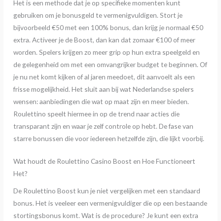
Het is een methode dat je op specifieke momenten kunt
gebruiken om je bonusgeld te vermenigvuldigen. Stort je
bijvoorbeeld €50 met een 100% bonus, dan krijg je normaal €50
extra. Activeer je de Boost, dan kan dat zomaar €100 of meer
worden. Spelers krijgen zo meer grip op hun extra speelgeld en
de gelegenheid om met een omvangrijker budget te beginnen. Of
je nu net komt kijken of al jaren meedoet, dit aanvoelt als een
frisse mogelijkheid. Het sluit aan bij wat Nederlandse spelers
wensen: aanbiedingen die wat op maat zijn en meer bieden.
Roulettino speelt hiermee in op de trend naar acties die
transparant zijn en waar je zelf controle op hebt. De fase van
starre bonussen die voor iedereen hetzelfde zijn, die lijkt voorbij.
Wat houdt de Roulettino Casino Boost en Hoe Functioneert
Het?
De Roulettino Boost kun je niet vergelijken met een standaard
bonus. Het is veeleer een vermenigvuldiger die op een bestaande
stortingsbonus komt. Wat is de procedure? Je kunt een extra