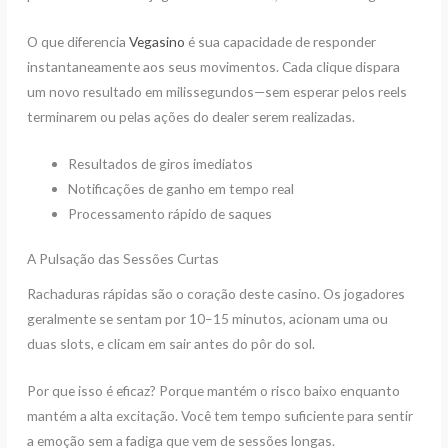
O que diferencia
Vegasino
é sua capacidade de responder
instantaneamente aos seus movimentos. Cada clique dispara
um novo resultado em milissegundos—sem esperar pelos reels
terminarem ou pelas ações do dealer serem realizadas.
Resultados de giros imediatos
Notificações de ganho em tempo real
Processamento rápido de saques
A Pulsação das Sessões Curtas
Rachaduras rápidas são o coração deste casino. Os jogadores
geralmente se sentam por 10–15 minutos, acionam uma ou
duas slots, e clicam em sair antes do pôr do sol.
Por que isso é eficaz? Porque mantém o risco baixo enquanto
mantém a alta excitação. Você tem tempo suficiente para sentir
a emoção sem a fadiga que vem de sessões longas.