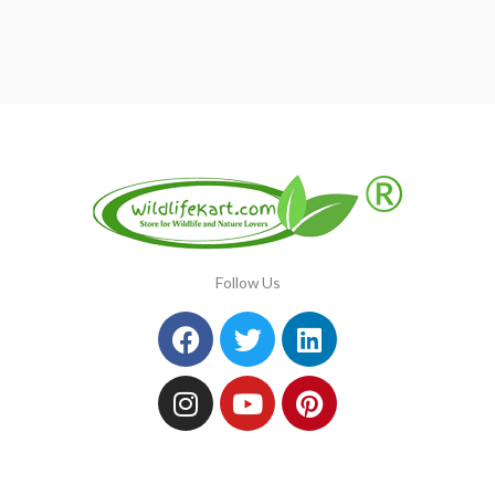
Follow Us
Facebook
Instagram
Twitter
Youtube
Linkedin
Pinterest