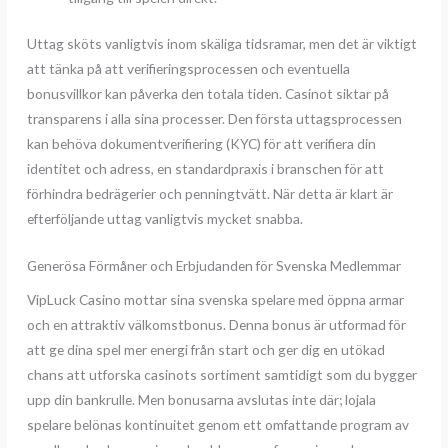
Uttag sköts vanligtvis inom skäliga tidsramar, men det är viktigt
att tänka på att verifieringsprocessen och eventuella
bonusvillkor kan påverka den totala tiden. Casinot siktar på
transparens i alla sina processer. Den första uttagsprocessen
kan behöva dokumentverifiering (KYC) för att verifiera din
identitet och adress, en standardpraxis i branschen för att
förhindra bedrägerier och penningtvätt. När detta är klart är
efterföljande uttag vanligtvis mycket snabba.
Generösa Förmåner och Erbjudanden för Svenska Medlemmar
VipLuck Casino mottar sina svenska spelare med öppna armar
och en attraktiv välkomstbonus. Denna bonus är utformad för
att ge dina spel mer energi från start och ger dig en utökad
chans att utforska casinots sortiment samtidigt som du bygger
upp din bankrulle. Men bonusarna avslutas inte där; lojala
spelare belönas kontinuitet genom ett omfattande program av