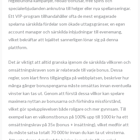
regelbundna kampanjer, reload-bonusar, free spins och
specialerbjudanden anknutna till helger eller nya spellanseringar.
Ett VIP-program tillhandahåller ofta de mest engagerade
spelarna särskilda fördelar som ökade uttagsgränser, en egen
account manager och särskilda inbjudningar till evenemang,
vilket bekräftar att lojalitet sannerligen lönar sig på denna
plattform.
Det är viktigt att alltid granska igenom de särskilda villkoren och
omsättningskraven som är relaterade till varje bonus. Dessa
regler, som klart finns tillgängliga på webbplatsen, beskriver hur
många gånger bonuspengarna måste omsättas innan eventuella
vinster kan tas ut. Genom att förstå dessa villkor kan spelare
maximera nyttan av bonusarna och förhindra missförstånd,
vilket gör spelupplevelsen både roligare och mer gynnsam. Till
exempel kan en välkomstbonus på 100% upp till 1000 kr ha ett
omsättningskrav på 35x (bonus + insättning), vilket medför att
du måste satsa totalt 70 000 kr innan du kan ta ut vinsterna.