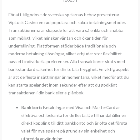
För att tillgodose de svenska spelarnas behov presenterar
VipLuck Casino en rad populära och säkra betalningsmetoder.
Transaktionerna är skapade för att vara så enkla och snabba
som möjligt, vilket minskar väntan och ökar tiden för
underhållning. Plattformen stöder både traditionella och
moderna betalningslösningar, vilket erbjuder stor flexibilitet
oavsett individuella preferenser. Alla transaktioner sköts med
bankstandard säkerhet för din totala trygghet. En viktig aspekt
är att de flesta insättningar är momentana, vilket medför att du
kan starta spelandet inom sekunder efter att du godkänt
transaktionen i din bank eller e-plånbok.
Bankkort:
Betalningar med Visa och MasterCard är
effektiva och bekanta för de flesta. De tillhandahåller en
direkt koppling till ditt bankkonto och är ofta det första
valet för nya spelare på grund av sin enkelhet och
utbredda användning.