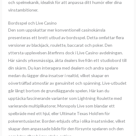
och spelmekanik, idealisk för att anpassa ditt humör eller dina
vinstambitioner.
Bordsspel och Live Casino
Den som uppskattar mer konventionell casinokänsla
presenteras ett brett utbud av bordsspel. Detta omfattar flera
versioner av blackjack, roulette, baccarat och poker. Den
yttersta upplevelsen återfinns dock i Live Casino-avdelningen.
Här sänds yrkesmässiga, äkta dealers live från ett studiobord till
din skärm. Du kan interagera med dealern och andra spelare
medan du lägger dina insatser i realtid, vilket skapar en
oöverträffad atmosfär av genuinitet och spänning. Live-utbudet
går långt bortom de grundläggande spelen. Här kan du
upptäcka fascinerande varianter som Lightning Roulette med
varierande multiplikatorer, Monopoly Live som blandar ett
spelbräde med ett hjul, eller Ultimate Texas Hold’em för
pokerentusiaster. Borden erbjuds ofta i olika insatsnivåer, vilket
skapar dem anpassade både för den försynte spelaren och den