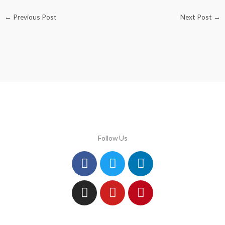
←
Previous Post
Next Post
→
Follow Us
Facebook
Instagram
Twitter
Youtube
Linkedin
Pinterest