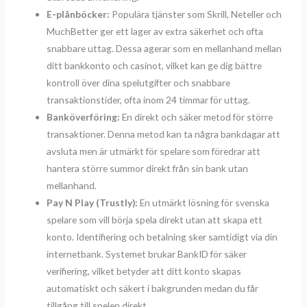
E-plånböcker:
Populära tjänster som Skrill, Neteller och
MuchBetter ger ett lager av extra säkerhet och ofta
snabbare uttag. Dessa agerar som en mellanhand mellan
ditt bankkonto och casinot, vilket kan ge dig bättre
kontroll över dina spelutgifter och snabbare
transaktionstider, ofta inom 24 timmar för uttag.
Banköverföring:
En direkt och säker metod för större
transaktioner. Denna metod kan ta några bankdagar att
avsluta men är utmärkt för spelare som föredrar att
hantera större summor direkt från sin bank utan
mellanhand.
Pay N Play (Trustly):
En utmärkt lösning för svenska
spelare som vill börja spela direkt utan att skapa ett
konto. Identifiering och betalning sker samtidigt via din
internetbank. Systemet brukar BankID för säker
verifiering, vilket betyder att ditt konto skapas
automatiskt och säkert i bakgrunden medan du får
tillgång till spelen direkt.