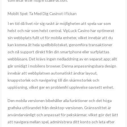
som letar efter högre stake-action.
Mobilt Spel: Ta Med Dig Casinot i Fickan
I en tid då livet rör sig raskt är möjligheten att spela var som
helst och när som helst central. VipLuck Casino har optimerat
sin webbplats fullt ut för mobila enheter, vilket innebär att du
kan komma åt hela spellbiblioteket, genomföra transaktioner
och nå support direkt från din smartphone eller surfplattas
webbläsare. Det krävs ingen nedladdning av en separat app; allt
går smidigt i mobilens browser. Denna anpassningsbara design
innebär att webbplatsen automatiskt ändrar layout,
knappstorlek och navigering till din skärmstorlek och
upplösning, vilket ger en problemfri upplevelse oavsett enhet.
Den mobila versionen bibehåller alla funktioner och det höga
grafiska utförandet från desktop-versionen. Gränssnittet är
användarvänligt och anpassat för pekskärmar, vilket gör det lätt
att navigera mellan spel, administrera ditt konto och leta efter