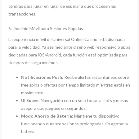
tendrás para jugar en lugar de esperar a que procesen las
transacciones.
6. Dominio Móvil para Sesiones Rápidas
La experiencia móvil de Universal Online Casino está diseñada
para la velocidad. Ya sea mediante diseño web responsivo o apps
dedicadas para iOS/Android, cada función está optimizada para
tiempos de carga mínimos.
Notificaciones Push:
Recibe alertas instantáneas sobre
free spins o ofertas por tiempo limitado mientras estás en
movimiento.
UI Suave:
Navegación con un solo toque a slots y mesas
asegura que juegues en segundos.
Modo Ahorro de Batería:
Mantiene tu dispositivo
funcionando durante sesiones prolongadas sin agotar la
batería.