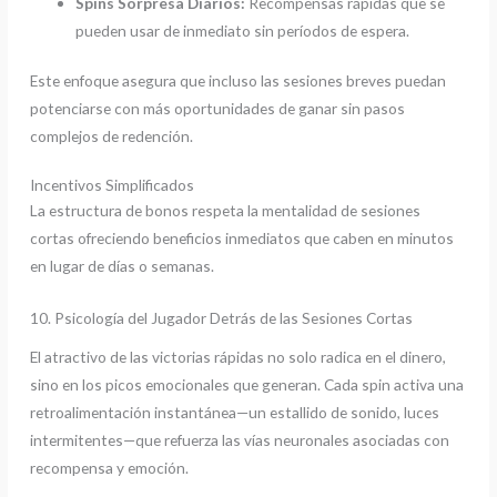
Spins Sorpresa Diarios:
Recompensas rápidas que se
pueden usar de inmediato sin períodos de espera.
Este enfoque asegura que incluso las sesiones breves puedan
potenciarse con más oportunidades de ganar sin pasos
complejos de redención.
Incentivos Simplificados
La estructura de bonos respeta la mentalidad de sesiones
cortas ofreciendo beneficios inmediatos que caben en minutos
en lugar de días o semanas.
10. Psicología del Jugador Detrás de las Sesiones Cortas
El atractivo de las victorias rápidas no solo radica en el dinero,
sino en los picos emocionales que generan. Cada spin activa una
retroalimentación instantánea—un estallido de sonido, luces
intermitentes—que refuerza las vías neuronales asociadas con
recompensa y emoción.