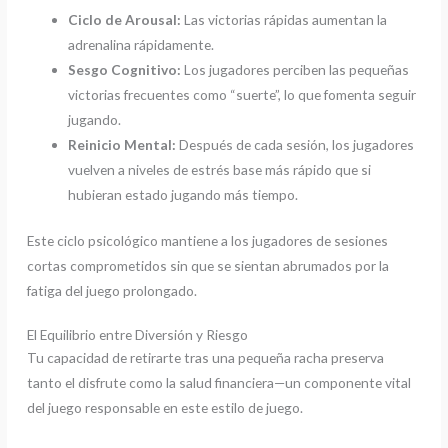
Ciclo de Arousal:
Las victorias rápidas aumentan la
adrenalina rápidamente.
Sesgo Cognitivo:
Los jugadores perciben las pequeñas
victorias frecuentes como “suerte”, lo que fomenta seguir
jugando.
Reinicio Mental:
Después de cada sesión, los jugadores
vuelven a niveles de estrés base más rápido que si
hubieran estado jugando más tiempo.
Este ciclo psicológico mantiene a los jugadores de sesiones
cortas comprometidos sin que se sientan abrumados por la
fatiga del juego prolongado.
El Equilibrio entre Diversión y Riesgo
Tu capacidad de retirarte tras una pequeña racha preserva
tanto el disfrute como la salud financiera—un componente vital
del juego responsable en este estilo de juego.