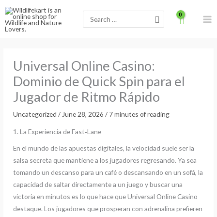
Skip
Search
to
for:
content
Universal Online Casino:
Dominio de Quick Spin para el
Jugador de Ritmo Rápido
Uncategorized
/
June 28, 2026
/
7 minutes of reading
1. La Experiencia de Fast‑Lane
En el mundo de las apuestas digitales, la velocidad suele ser la
salsa secreta que mantiene a los jugadores regresando. Ya sea
tomando un descanso para un café o descansando en un sofá, la
capacidad de saltar directamente a un juego y buscar una
victoria en minutos es lo que hace que Universal Online Casino
destaque. Los jugadores que prosperan con adrenalina prefieren