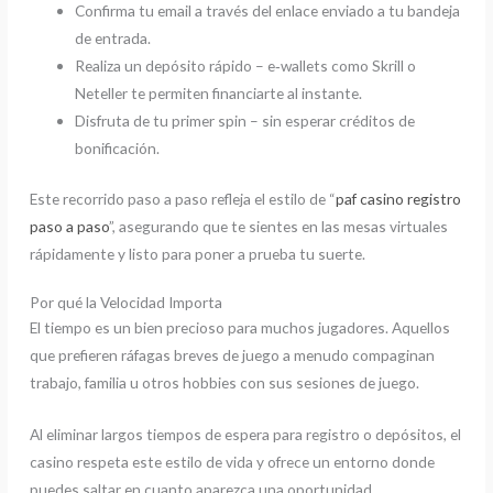
Confirma tu email a través del enlace enviado a tu bandeja
de entrada.
Realiza un depósito rápido – e‑wallets como Skrill o
Neteller te permiten financiarte al instante.
Disfruta de tu primer spin – sin esperar créditos de
bonificación.
Este recorrido paso a paso refleja el estilo de “
paf casino registro
paso a paso
”, asegurando que te sientes en las mesas virtuales
rápidamente y listo para poner a prueba tu suerte.
Por qué la Velocidad Importa
El tiempo es un bien precioso para muchos jugadores. Aquellos
que prefieren ráfagas breves de juego a menudo compaginan
trabajo, familia u otros hobbies con sus sesiones de juego.
Al eliminar largos tiempos de espera para registro o depósitos, el
casino respeta este estilo de vida y ofrece un entorno donde
puedes saltar en cuanto aparezca una oportunidad.