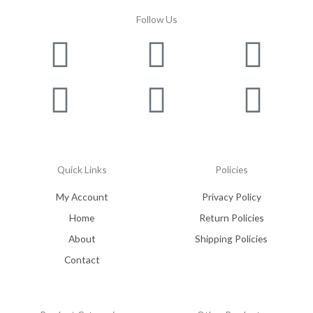
Follow Us
Facebook
Instagram
Twitter
Youtube
Lin
Pin
Quick Links
Policies
My Account
Privacy Policy
Home
Return Policies
About
Shipping Policies
Contact