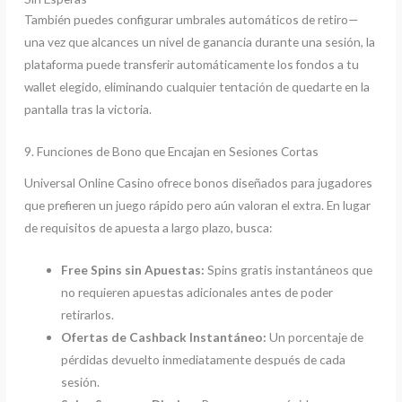
También puedes configurar umbrales automáticos de retiro—
una vez que alcances un nivel de ganancia durante una sesión, la
plataforma puede transferir automáticamente los fondos a tu
wallet elegido, eliminando cualquier tentación de quedarte en la
pantalla tras la victoria.
9. Funciones de Bono que Encajan en Sesiones Cortas
Universal Online Casino ofrece bonos diseñados para jugadores
que prefieren un juego rápido pero aún valoran el extra. En lugar
de requisitos de apuesta a largo plazo, busca:
Free Spins sin Apuestas:
Spins gratis instantáneos que
no requieren apuestas adicionales antes de poder
retirarlos.
Ofertas de Cashback Instantáneo:
Un porcentaje de
pérdidas devuelto inmediatamente después de cada
sesión.