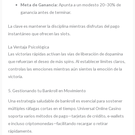
Meta de Ganancia:
Apunta a un modesto 20–30% de
ganancia antes de terminar.
La clave es mantener la disciplina mientras disfrutas del pago
instantáneo que ofrecen las slots.
La Ventaja Psicológica
Las victorias rápidas activan las vías de liberación de dopamina
que refuerzan el deseo de más spins. Al establecer límites claros,
controlas las emociones mientras aún sientes la emoción de la
victoria.
5. Gestionando tu Bankroll en Movimiento
Una estrategia saludable de bankroll es esencial para sostener
múltiples ráfagas cortas en el tiempo. Universal Online Casino
soporta varios métodos de pago—tarjetas de crédito, e‑wallets
e incluso criptomonedas—facilitando recargar o retirar
rápidamente.