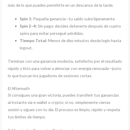
más de lo que puedes permitirte en un descanso de la tarde.
Spin 1:
Pequeña ganancia—tu saldo sube ligeramente.
Spin 2–4:
Sin pago; decides detenerte después de cuatro
spins para evitar perseguir pérdidas.
Tiempo Total:
Menos de diez minutos desde login hasta
logout.
Terminas con una ganancia modesta, satisfecho por el resultado
rápido y listo para volver a almorzar con energía renovada—justo
lo que buscan los jugadores de sesiones cortas.
El Aftermath
Si consigues una gran victoria, puedes transferir tus ganancias
al instante vía e‑wallet o crypto; si no, simplemente cierras
sesión y sigues con tu día. El proceso es limpio, rápido y respeta
tus límites de tiempo.