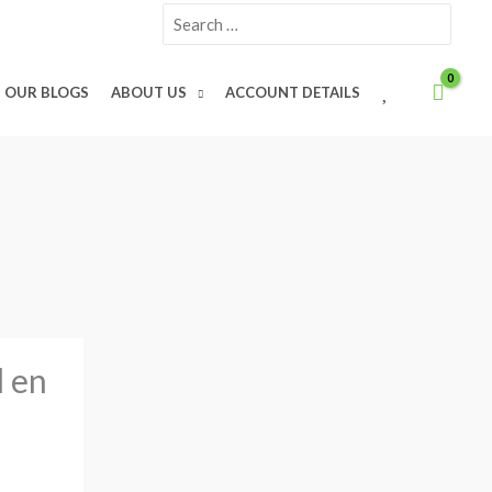
Search
for:
W
OUR BLOGS
ABOUT US
ACCOUNT DETAILS
I
S
H
L
I
S
T
d en