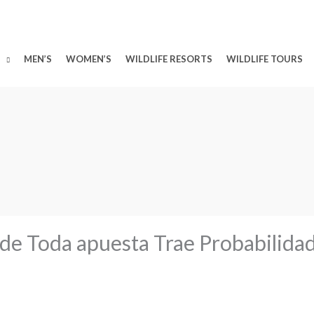
MEN’S
WOMEN’S
WILDLIFE RESORTS
WILDLIFE TOURS
onde Toda apuesta Trae Probabilida