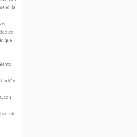
sencilla
l
s de
tido de
lo que
miento
eback” y
o, con
ficos de