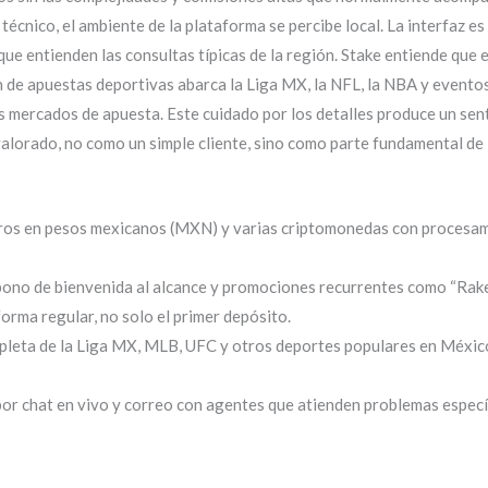
écnico, el ambiente de la plataforma se percibe local. La interfaz es 
que entienden las consultas típicas de la región. Stake entiende que e
n de apuestas deportivas abarca la Liga MX, la NFL, la NBA y evento
 mercados de apuesta. Este cuidado por los detalles produce un sen
alorado, no como un simple cliente, sino como parte fundamental de 
ros en pesos mexicanos (MXN) y varias criptomonedas con procesa
ono de bienvenida al alcance y promociones recurrentes como “Rak
orma regular, no solo el primer depósito.
leta de la Liga MX, MLB, UFC y otros deportes populares en Méxic
por chat en vivo y correo con agentes que atienden problemas especí