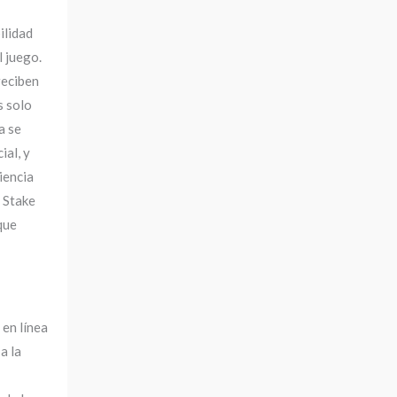
ilidad
l juego.
reciben
s solo
a se
ial, y
iencia
. Stake
que
 en línea
a la