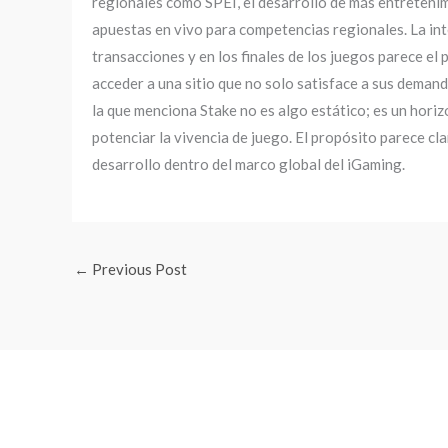
regionales como SPEI, el desarrollo de más entretenim
apuestas en vivo para competencias regionales. La in
transacciones y en los finales de los juegos parece e
acceder a una sitio que no solo satisface a sus deman
la que menciona Stake no es algo estático; es un horiz
potenciar la vivencia de juego. El propósito parece cl
desarrollo dentro del marco global del iGaming.
←
Previous Post