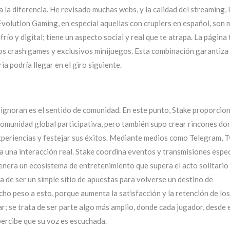
 la diferencia. He revisado muchas webs, y la calidad del streaming, 
Evolution Gaming, en especial aquellas con crupiers en español, son
río y digital; tiene un aspecto social y real que te atrapa. La página
los crash games y exclusivos minijuegos. Esta combinación garantiza
a podría llegar en el giro siguiente.
 ignoran es el sentido de comunidad. En este punto, Stake proporcio
omunidad global participativa, pero también supo crear rincones do
eriencias y festejar sus éxitos. Mediante medios como Telegram, T
la una interacción real. Stake coordina eventos y transmisiones espe
enera un ecosistema de entretenimiento que supera el acto solitario
ja de ser un simple sitio de apuestas para volverse un destino de
ho peso a esto, porque aumenta la satisfacción y la retención de los
r; se trata de ser parte algo más amplio, donde cada jugador, desde 
 percibe que su voz es escuchada.