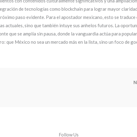
ientos con contenidos culturalmente significativos y una ampliación
tegración de tecnologías como blockchain para lograr mayor claridad
l próximo paso evidente. Para el apostador mexicano, esto se traduce
das actuales, sino que también intuye sus anhelos futuros. La oportu
onte que se amplía sin pausa, donde la vanguardia actúa para popular
aro: que México no sea un mercado más en la lista, sino un foco de go
N
Follow Us