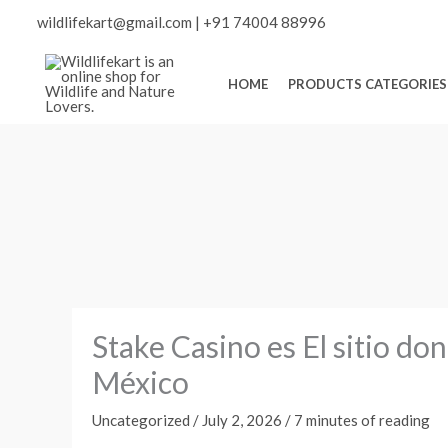
Skip
Scroll
wildlifekart@gmail.com
|
+91 74004 88996
to
content
to
HOME
PRODUCTS CATEGORIES
Top
Stake Casino es El sitio d
México
Uncategorized
/
July 2, 2026
/
7 minutes of reading