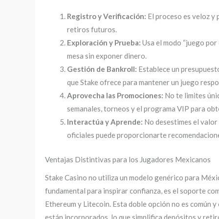
Registro y Verificación:
El proceso es veloz y 
retiros futuros.
Exploración y Prueba:
Usa el modo “juego por 
mesa sin exponer dinero.
Gestión de Bankroll:
Establece un presupuesto 
que Stake ofrece para mantener un juego respo
Aprovecha las Promociones:
No te limites ún
semanales, torneos y el programa VIP para obte
Interactúa y Aprende:
No desestimes el valor 
oficiales puede proporcionarte recomendaciones
Ventajas Distintivas para los Jugadores Mexicanos
Stake Casino no utiliza un modelo genérico para Méxic
fundamental para inspirar confianza, es el soporte 
Ethereum y Litecoin. Esta doble opción no es común y
están incorporados, lo que simplifica depósitos y ret