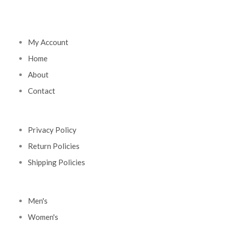
My Account
Home
About
Contact
Privacy Policy
Return Policies
Shipping Policies
Men's
Women's